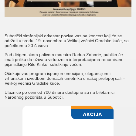
Subotički simfonijski orkestar poziva vas na koncert koji će se
održati u sredu, 19. novembra u Velikoj većnici Gradske kuće, sa
početkom u 20 časova.
Pod dirigentskom palicom maestra Radua Zaharie, publika će
imati priliku da uživa u virtuoznim interpretacijama renomirane
pijanistkinje Rite Kinke, solistkinje večeri.
Očekuje vas program ispunjen emocijom, elegancijom i
vrhunskom izvedbom domaćih umetnika u našoj prelepoj sali –
Velikoj većnici Gradske kuće.
Ulaznice po ceni od 700 dinara dostupne su na biletarnici
Narodnog pozorišta u Subotici.