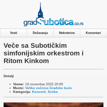
Privacy & Cookies Policy
Vesti
Dešavanja
Nekretnine
Komentari
Veče sa Subotičkim
simfonijskim orkestrom i
Ritom Kinkom
Detalji
Vreme:
19.novembar.2025.20:00
Mesto:
Velika većnica Gradske kuće
Kategorija:
Koncerti
,
Svirke