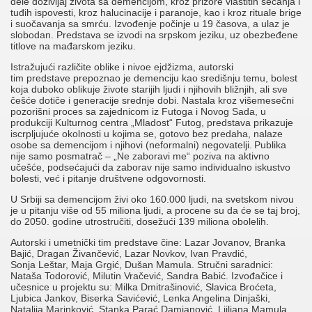
dele doživljaj života sa demencijom, kroz prizore vlastitih sećanja i
tuđih ispovesti, kroz halucinacije i paranoje, kao i kroz rituale brige
i suočavanja sa smrću.
Izvođenje počinje u 19 časova, a ulaz je
slobodan.
Predstava se izvodi na srpskom jeziku, uz obezbeđene
titlove na mađarskom jeziku.
Istražujući različite oblike i nivoe ejdžizma, autorski
tim predstave prepoznao je demenciju kao središnju temu, bolest
koja duboko oblikuje živote starijih ljudi i njihovih bližnjih, ali sve
češće dotiče i generacije srednje dobi. Nastala kroz višemesečni
pozorišni proces sa zajednicom iz Futoga i Novog Sada, u
produkciji Kulturnog centra „Mladost“ Futog, predstava prikazuje
iscrpljujuće okolnosti u kojima se, gotovo bez predaha, nalaze
osobe sa demencijom i njihovi (neformalni) negovatelji. Publika
nije samo posmatrač – „Ne zaboravi me“ poziva na aktivno
učešće, podsećajući da zaborav nije samo individualno iskustvo
bolesti, već i pitanje društvene odgovornosti.
U Srbiji sa demencijom živi oko 160.000 ljudi, na svetskom nivou
je u pitanju više od 55 miliona ljudi, a procene su da će se taj broj,
do 2050. godine utrostručiti, dosežući 139 miliona obolelih.
Autorski i umetnički tim predstave čine: Lazar Jovanov, Branka
Bajić, Dragan Živančević, Lazar Novkov, Ivan Pravdić,
Sonja Leštar, Maja Grgić, Dušan Mamula. Stručni saradnici:
Nataša Todorović, Milutin Vračević, Sandra Babić. Izvođačice i
učesnice u projektu su: Milka Dmitrašinović, Slavica Broćeta,
Ljubica Jankov, Biserka Savićević, Lenka Angelina Dinjaški,
Natalija Marinković, Stanka Parać Damjanović, Ljiljana Mamula,