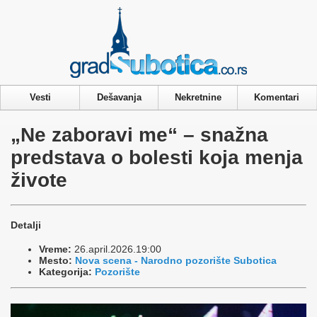
Privacy & Cookies Policy
Vesti
Dešavanja
Nekretnine
Komentari
„Ne zaboravi me“ – snažna
predstava o bolesti koja menja
živote
Detalji
Vreme:
26.april.2026.19:00
Mesto:
Nova scena - Narodno pozorište Subotica
Kategorija:
Pozorište