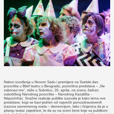
Nakon izvođenja u Novom Sadu i premijere na Svetski dan
pozorišta u Bitef teatru u Beogradu,
pozorišna predstava
– „Ne
zaboravi me“, stiže u Suboticu, 26. aprila
,
na scenu Jadran
,
subotičkog Narodnog pozorišta – Narodnog Kazališta -
Népszínház. Snažne reakcije publike izazvala je kako tema ove
predstave, koja se bavi
jednim od najvećih javnozdravstvenih
izazova savremenog sveta – demencijom
, tako i činjenica da je u
pitanju
teatar zajednice
, te da su na sceni žene koje sa publikom