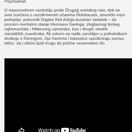
Psychiatrist.
U neposrednom razdoblju posle Drugog svetskog rata, dok se
svet suočava s razotkrivenim užasima Holokausta, američki vojni
psihijatar, pukovnik Daglas Keli dobija izuzetan zadatak – da
proceni mentalno stanje Hermana Geringa, zloglasnog bivšeg
rajhsmaršala i Hitlerovog zamenika, kao i drugih visokih
nacističkih zvaničnika. Ali uskoro se nađe zarobljen u psihološkom
dvoboju s Geringom, čija harizma i lukavstvo razotkrivaju surovu
istinu: da i obični ljudi mogu da počine nezamislivo zlo.