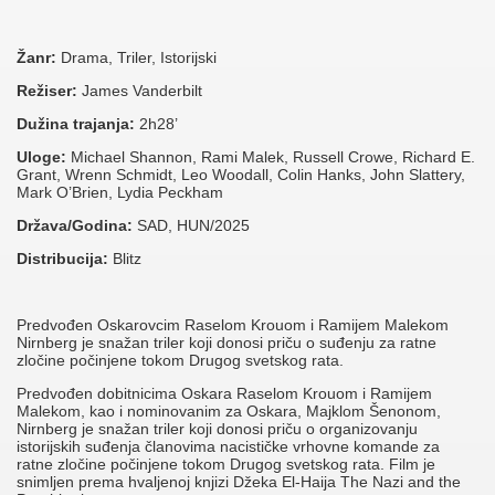
Žanr:
Drama, Triler, Istorijski
Režiser:
James Vanderbilt
Dužina trajanja:
2h28’
Uloge:
Michael Shannon, Rami Malek, Russell Crowe, Richard E.
Grant, Wrenn Schmidt, Leo Woodall, Colin Hanks, John Slattery,
Mark O’Brien, Lydia Peckham
Država/Godina:
SAD, HUN/2025
Distribucija:
Blitz
Predvođen Oskarovcim Raselom Krouom i Ramijem Malekom
Nirnberg je snažan triler koji donosi priču o suđenju za ratne
zločine počinjene tokom Drugog svetskog rata.
Predvođen dobitnicima Oskara Raselom Krouom i Ramijem
Malekom, kao i nominovanim za Oskara, Majklom Šenonom,
Nirnberg je snažan triler koji donosi priču o organizovanju
istorijskih suđenja članovima nacističke vrhovne komande za
ratne zločine počinjene tokom Drugog svetskog rata. Film je
snimljen prema hvaljenoj knjizi Džeka El-Haija The Nazi and the