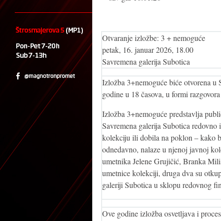
Otvaranje izložbe: 3 + nemoguće
petak, 16. januar 2026, 18.00
Savremena galerija Subotica
Izložba 3+nemoguće biće otvorena u Sa
godine u 18 časova, u formi razgovora
Izložba 3+nemoguće predstavlja public
Savremena galerija Subotica redovno iz
kolekciju ili dobila na poklon – kako 
odnedavno, nalaze u njenoj javnoj kolek
umetnika Jelene Grujičić, Branka Mili
umetnice kolekciji, druga dva su otk
galeriji Subotica u sklopu redovnog fi
Ove godine izložba osvetljava i proces