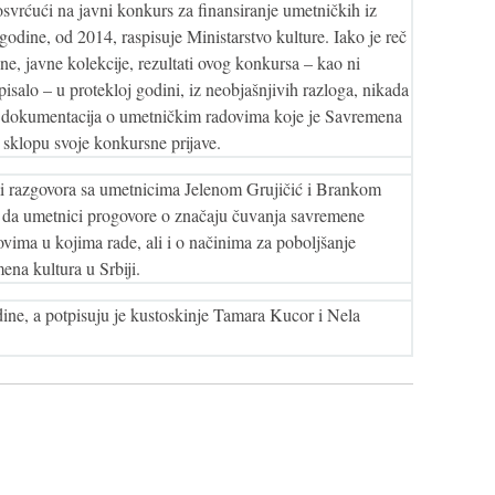
svrćući na javni konkurs za finansiranje umetničkih iz
godine, od 2014, raspisuje Ministarstvo kulture. Iako je reč
 javne kolekcije, rezultati ovog konkursa – kao ni
pisalo – u protekloj godini, iz neobjašnjivih razloga, nikada
i i dokumentacija o umetničkim radovima koje je Savremena
u sklopu svoje konkursne prijave.
mi razgovora sa umetnicima Jelenom Grujičić i Brankom
a da umetnici progovore o značaju čuvanja savremene
vima u kojima rade, ali i o načinima za poboljšanje
ena kultura u Srbiji.
dine, a potpisuju je kustoskinje Tamara Kucor i Nela