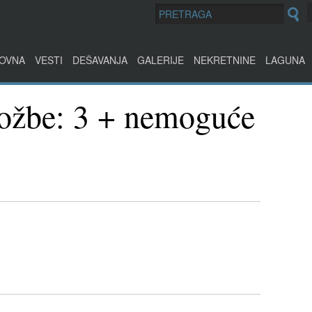
OVNA
VESTI
DEŠAVANJA
GALERIJE
NEKRETNINE
LAGUNA
ložbe: 3 + nemoguće