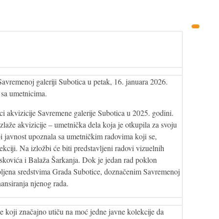
vremenoj galeriji Subotica u petak, 16. januara 2026.
 sa umetnicima.
i akvizicije Savremene galerije Subotica u 2025. godini.
laže akvizicije – umetnička dela koja je otkupila za svoju
bi javnost upoznala sa umetničkim radovima koji se,
ciji. Na izložbi će biti predstavljeni radovi vizuelnih
skovića i Balaža Šarkanja. Dok je jedan rad poklon
upljena sredstvima Grada Subotice, doznačenim Savremenoj
nansiranja njenog rada.
e koji značajno utiču na moć jedne javne kolekcije da