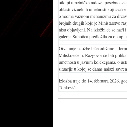
otkupi umetničke radove, posebno se o
oblasti vizuelnih umetnosti koji svake 
o veoma važnom mehanizmu za državne,
brojnih drugih koje je Ministarstvo ras
nisu objavljeni. Na izložbi će se nać
galerija Subotica predložila za otkup 
Otvaranje izložbe biće održano u for
Miliskovićem. Razgovor će biti prilik
umetnosti u javnim kolekcijama, o uslo
situacije u kojoj se danas nalazi savrem
Izložba traje do 14. februara 2026. go
Tonković.