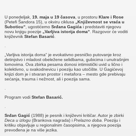
U ponedeljak,
19. maja u 19 časova
, u prostoru
Klare i Rose
(Petefi Šandora 15), u okviru ciklusa
„Književnost se vraća u
Suboticu“
, ugostićemo
Srđana Gagića
i predstaviti njegovu
novu knjigu poezije
„Varljiva istorija doma“
. Razgovor će voditi
književnik
Stefan Basarić
.
.
„Varljiva istorija doma“ je evokativno pesničko putovanje kroz
detinjstvo i mladost obeležene selidbama, gubicima i unutrašnjim
lomovima. Ova zbirka pesama donosi intimistički uvid u lično i
kolektivno, u svakodnevicu i poeziju kao utočište. U Gagićevoj
knjizi dom je i stvaran prostor i metafora – mesto gde prebivaju
sećanja, trauma i nežnost, ali i poezija sama.
.
Program vodi
Stefan Basarić.
.
Srđan Gagić
(1988) je pesnik i književni kritičar. Autor je zbirki
Deca u izlogu
(Brankova nagrada) i
Prelazno doba
. Poeziju i
kritiku objavljuje u regionalnim časopisima, a njegova poezija
prevođena je na više jezika.