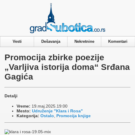
Privacy & Cookies Policy
Vesti
Dešavanja
Nekretnine
Komentari
Promocija zbirke poezije
„Varljiva istorija doma“ Srđana
Gagića
Detalji
Vreme:
19.maj.2025.19:00
Mesto:
Udruženje "Klara i Rosa"
Kategorija:
Ostalo
,
Promocija knjige