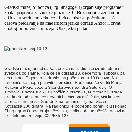
Gradski muzej Subotica
(Trg Sinagoge 3)
organizuje programe u
znaku priprema za zimske praznike. O
Božićnom prazničnom
ciklusu u srednjem veku
će
11. decembar sa početkom u 18
časova
predavanje na mađarksom jeziku održati Andor Horvat,
enolog-pripravnika muzeja. Ulaz je besplatan.
Gradski muzej Subotica Vas poziva na radionicu izrade ukrasnih
zvezdica od slame, koja će se održati 13. decembra (subota), za
decu iznad 7 godina i odrasle, sa početkom u 10 časova. Na
radionicu se mogu prijaviti i porodice. Radionicu će voditi Marija
Rukavina Prćić, Jozefa Skenderović i Sandra Suturović. O
simbolici zvezde u ciklusu božićnih praznika, te o tradiciji izrade
predmeta od slame će govoriti Ljubica Vukvić Dulić, viši kustos-
istoričar umetnosti. Saradnik na radionici: Ilijana Ivković.
Kotizacija 200 dinara. Na radionicu je potrebno poneti iglu i konac.
Zbog ograničenog broja učesnika, molimo da se učešće najavi na
broj telefona muzeja: 024/555-128.