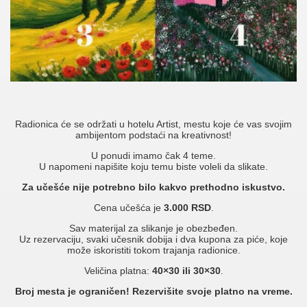
Radionica će se održati u hotelu Artist, mestu koje će vas svojim
ambijentom podstaći na kreativnost!
U ponudi imamo čak 4 teme.
U napomeni napišite koju temu biste voleli da slikate.
Za učešće nije potrebno bilo kakvo prethodno iskustvo.
Cena učešća je
3.000 RSD
.
Sav materijal za slikanje je obezbeđen.
Uz rezervaciju, svaki učesnik dobija i dva kupona za piće, koje
može iskoristiti tokom trajanja radionice.
Veličina platna:
40×30 ili
30×30
.
Broj mesta je ograničen! Rezervišite svoje platno na vreme.