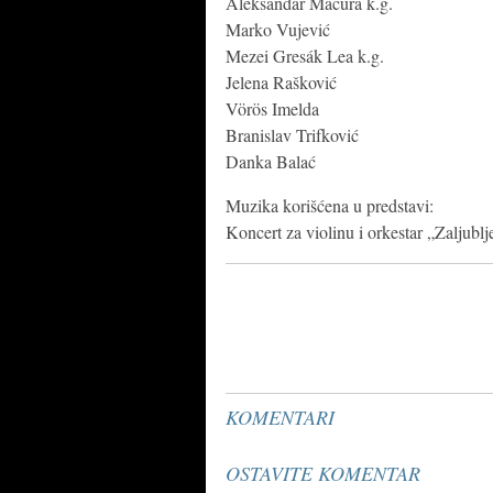
Aleksandar Macura k.g.
Marko Vujević
Mezei Gresák Lea k.g.
Jelena Rašković
Vörös Imelda
Branislav Trifković
Danka Balać
Muzika korišćena u predstavi:
Koncert za violinu i orkestar „Zaljublj
KOMENTARI
OSTAVITE KOMENTAR