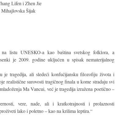
 Chang Lifen i Zhen Jie
 Mihajlovska Šijak
a na listu UNESKO-a kao baština svetskog folklora, a
ar senki je 2009. godine uključen u spisak nematerijalnog
 je tragedija, ali sledeći konfučijansku filozofiju života i
oje realistične surovosti tragičnog finala u kome stradaju svi
i mladoženja Ma Vancui, već je tragedija izražena poetično –
ernosti, vere, nade, ali i kratkotrajnosti i prolaznosti
roživeti lako i poletno – kao na krilima leptira.“