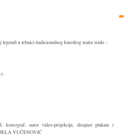
j legendi u tehnici tradicionalnog kineskog teatra senki –
+)
af, koreograf, autor video-projekcija, dizajner plakata i
e: AMELA VUČENOVIĆ