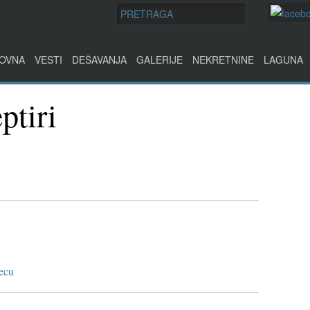
OVNA
VESTI
DEŠAVANJA
GALERIJE
NEKRETNINE
LAGUNA
ptiri
ecu