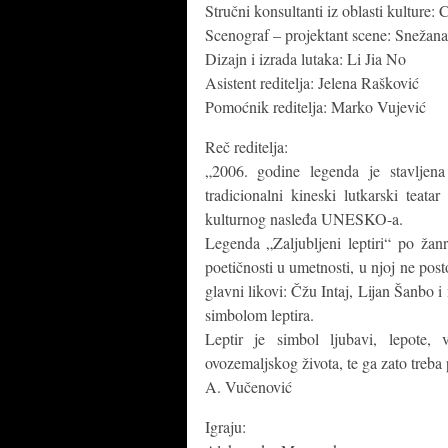
Stručni konsultanti iz oblasti kulture:
Scenograf – projektant scene: Snežana
Dizajn i izrada lutaka: Li Jia No
Asistent reditelja: Jelena Rašković
Pomoćnik reditelja: Marko Vujević
Reč reditelja:
„2006. godine legenda je stavljen
tradicionalni kineski lutkarski teat
kulturnog nasleđa UNESKO-a.
Legenda „Zaljubljeni leptiri“ po žanru
poetičnosti u umetnosti, u njoj ne post
glavni likovi: Čžu Intaj, Lijan Šanbo 
simbolom leptira.
Leptir je simbol ljubavi, lepote, v
ovozemaljskog života, te ga zato treba p
A. Vučenović
Igraju: