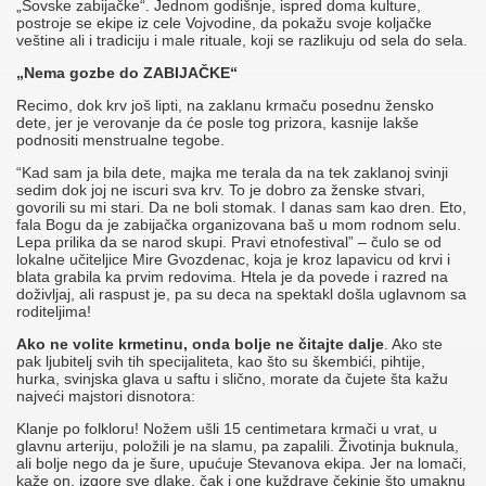
„Šovske zabijačke“. Jednom godišnje, ispred doma kulture,
postroje se ekipe iz cele Vojvodine, da pokažu svoje koljačke
veštine ali i tradiciju i male rituale, koji se razlikuju od sela do sela.
„Nema gozbe do ZABIJAČKE“
Recimo, dok krv još lipti, na zaklanu krmaču posednu žensko
dete, jer je verovanje da će posle tog prizora, kasnije lakše
podnositi menstrualne tegobe.
“Kad sam ja bila dete, majka me terala da na tek zaklanoj svinji
sedim dok joj ne iscuri sva krv. To je dobro za ženske stvari,
govorili su mi stari. Da ne boli stomak. I danas sam kao dren. Eto,
fala Bogu da je zabijačka organizovana baš u mom rodnom selu.
Lepa prilika da se narod skupi. Pravi etnofestival” – čulo se od
lokalne učiteljice Mire Gvozdenac, koja je kroz lapavicu od krvi i
blata grabila ka prvim redovima. Htela je da povede i razred na
doživljaj, ali raspust je, pa su deca na spektakl došla uglavnom sa
roditeljima!
Ako ne volite krmetinu, onda bolje ne čitajte dalje
. Ako ste
pak ljubitelj svih tih specijaliteta, kao što su škembići, pihtije,
hurka, svinjska glava u saftu i slično, morate da čujete šta kažu
najveći majstori disnotora:
Klanje po folkloru! Nožem ušli 15 centimetara krmači u vrat, u
glavnu arteriju, položili je na slamu, pa zapalili. Životinja buknula,
ali bolje nego da je šure, upućuje Stevanova ekipa. Jer na lomači,
kaže on, izgore sve dlake, čak i one kuždrave čekinje što umaknu