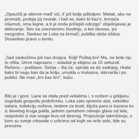
„Opaučiš je sikirom međ’ oči, il’ još bolje pištoljom. Metak, ako ne
promaši, probija joj mozak, i kad se, kako bi kaz’o, krmača
ošamuti, oma legne, a ti je onda pričepiš odozgo“ objašnjavao je
delovanje. Seo na unezverenu životinju, a led okovao, pa
nezgodno. Sankao se Luka na krmači, publika stisla izbliza.
Dosankao pravo u korito.
„Sad zaskočimo još nas dvojica. Kolji! Puštaj krv! Ma, ne bole nju
to ništa. Umre naprasno – svladali je ekipno za 15 sekundi.
Rečeno – preklano. Svinja – šta će, opirala se do zadnjeg, rikala
kako bi nego kao da je kolju, umukla u mukama, iskrvarila i po
publici. Ne mari „krv kao krv“, kažu.
Bilo je i gore. Lane se otela pred vešalima i, s nožem u grkljanu,
izujedala gospođu podoficirku. Luka zato spremio alat, nekoliko
satara, kolekciju noževa, testere za kosti, ključa para iz kazana ko
iz devetog kruga pakla, jednim zamahom odvojio glavu od tela,
raspolutio iz sve snage levo od desnog. Propozicije takmičenja, u
kom su svinje crkavale u urlicima od kojih se orilo selo, bile su
precizne.