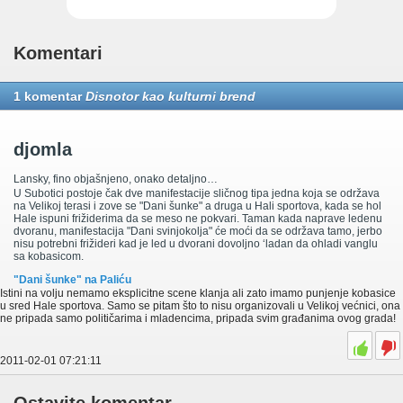
Komentari
1 komentar
Disnotor kao kulturni brend
djomla
Lansky, fino objašnjeno, onako detaljno…
U Subotici postoje čak dve manifestacije sličnog tipa jedna koja se održava
na Velikoj terasi i zove se "Dani šunke" a druga u Hali sportova, kada se hol
Hale ispuni frižiderima da se meso ne pokvari. Taman kada naprave ledenu
dvoranu, manifestacija "Dani svinjokolja" će moći da se održava tamo, jerbo
nisu potrebni frižideri kad je led u dvorani dovoljno ‘ladan da ohladi vanglu
sa kobasicom.
"Dani šunke" na Paliću
Istini na volju nemamo eksplicitne scene klanja ali zato imamo punjenje kobasice
u sred Hale sportova. Samo se pitam što to nisu organizovali u Velikoj većnici, ona
ne pripada samo političarima i mladencima, pripada svim građanima ovog grada!
2011-02-01 07:21:11
Ostavite komentar