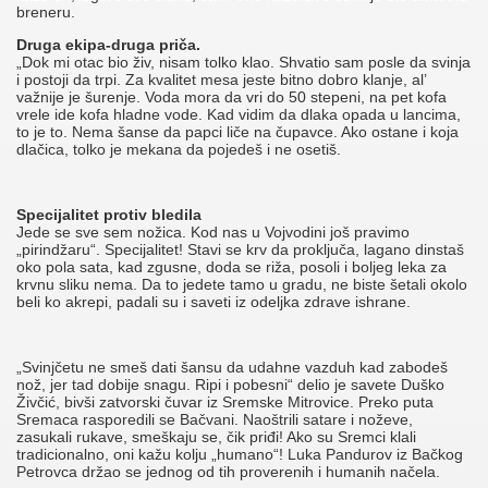
breneru.
Druga ekipa-druga priča.
„Dok mi otac bio živ, nisam tolko klao. Shvatio sam posle da svinja
i postoji da trpi. Za kvalitet mesa jeste bitno dobro klanje, al’
važnije je šurenje. Voda mora da vri do 50 stepeni, na pet kofa
vrele ide kofa hladne vode. Kad vidim da dlaka opada u lancima,
to je to. Nema šanse da papci liče na čupavce. Ako ostane i koja
dlačica, tolko je mekana da pojedeš i ne osetiš.
Specijalitet protiv bledila
Jede se sve sem nožica. Kod nas u Vojvodini još pravimo
„pirindžaru“. Specijalitet! Stavi se krv da proključa, lagano dinstaš
oko pola sata, kad zgusne, doda se riža, posoli i boljeg leka za
krvnu sliku nema. Da to jedete tamo u gradu, ne biste šetali okolo
beli ko akrepi, padali su i saveti iz odeljka zdrave ishrane.
„Svinjčetu ne smeš dati šansu da udahne vazduh kad zabodeš
nož, jer tad dobije snagu. Ripi i pobesni“ delio je savete Duško
Živčić, bivši zatvorski čuvar iz Sremske Mitrovice. Preko puta
Sremaca rasporedili se Bačvani. Naoštrili satare i noževe,
zasukali rukave, smeškaju se, čik priđi! Ako su Sremci klali
tradicionalno, oni kažu kolju „humano“! Luka Pandurov iz Bačkog
Petrovca držao se jednog od tih proverenih i humanih načela.