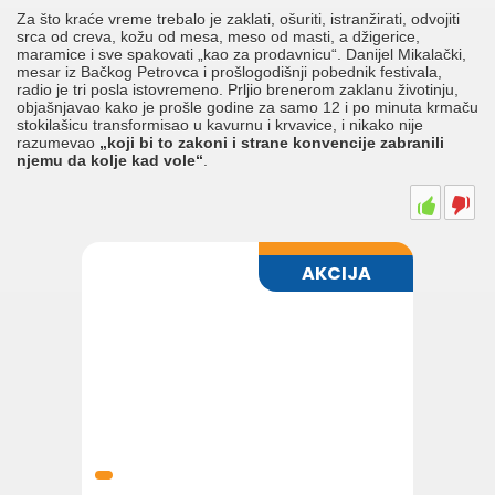
Za što kraće vreme trebalo je zaklati, ošuriti, istranžirati, odvojiti
srca od creva, kožu od mesa, meso od masti, a džigerice,
maramice i sve spakovati „kao za prodavnicu“. Danijel Mikalački,
mesar iz Bačkog Petrovca i prošlogodišnji pobednik festivala,
radio je tri posla istovremeno. Prljio brenerom zaklanu životinju,
objašnjavao kako je prošle godine za samo 12 i po minuta krmaču
stokilašicu transformisao u kavurnu i krvavice, i nikako nije
razumevao
„koji bi to zakoni i strane konvencije zabranili
njemu da kolje kad vole“
.