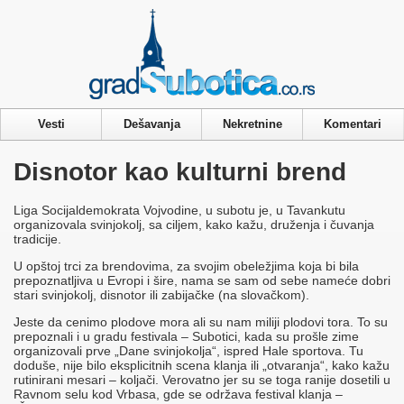
Privacy & Cookies Policy
Vesti
Dešavanja
Nekretnine
Komentari
Disnotor kao kulturni brend
Liga Socijaldemokrata Vojvodine, u subotu je, u Tavankutu
organizovala svinjokolj, sa ciljem, kako kažu, druženja i čuvanja
tradicije.
U opštoj trci za brendovima, za svojim obeležjima koja bi bila
prepoznatljiva u Evropi i šire, nama se sam od sebe nameće dobri
stari svinjokolj, disnotor ili zabijačke (na slovačkom).
Jeste da cenimo plodove mora ali su nam miliji plodovi tora. To su
prepoznali i u gradu festivala – Subotici, kada su prošle zime
organizovali prve „Dane svinjokolja“, ispred Hale sportova. Tu
doduše, nije bilo eksplicitnih scena klanja ili „otvaranja“, kako kažu
rutinirani mesari – koljači. Verovatno jer su se toga ranije dosetili u
Ravnom selu kod Vrbasa, gde se održava festival klanja –