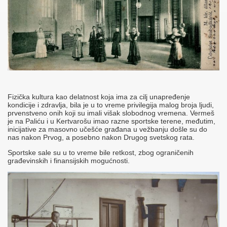
Fizička kultura kao delatnost koja ima za cilj unapređenje
kondicije i zdravlja, bila je u to vreme privilegija malog broja ljudi,
prvenstveno onih koji su imali višak slobodnog vremena. Vermeš
je na Paliću i u Kertvarošu imao razne sportske terene, međutim,
inicijative za masovno učešće građana u vežbanju došle su do
nas nakon Prvog, a posebno nakon Drugog svetskog rata.
Sportske sale su u to vreme bile retkost, zbog ograničenih
građevinskih i finansijskih mogućnosti.