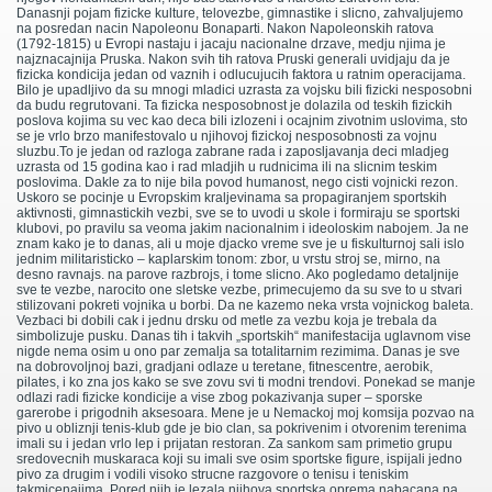
Danasnji pojam fizicke kulture, telovezbe, gimnastike i slicno, zahvaljujemo
na posredan nacin Napoleonu Bonaparti. Nakon Napoleonskih ratova
(1792-1815) u Evropi nastaju i jacaju nacionalne drzave, medju njima je
najznacajnija Pruska. Nakon svih tih ratova Pruski generali uvidjaju da je
fizicka kondicija jedan od vaznih i odlucujucih faktora u ratnim operacijama.
Bilo je upadljivo da su mnogi mladici uzrasta za vojsku bili fizicki nesposobni
da budu regrutovani. Ta fizicka nesposobnost je dolazila od teskih fizickih
poslova kojima su vec kao deca bili izlozeni i ocajnim zivotnim uslovima, sto
se je vrlo brzo manifestovalo u njihovoj fizickoj nesposobnosti za vojnu
sluzbu.To je jedan od razloga zabrane rada i zaposljavanja deci mladjeg
uzrasta od 15 godina kao i rad mladjih u rudnicima ili na slicnim teskim
poslovima. Dakle za to nije bila povod humanost, nego cisti vojnicki rezon.
Uskoro se pocinje u Evropskim kraljevinama sa propagiranjem sportskih
aktivnosti, gimnastickih vezbi, sve se to uvodi u skole i formiraju se sportski
klubovi, po pravilu sa veoma jakim nacionalnim i ideoloskim nabojem. Ja ne
znam kako je to danas, ali u moje djacko vreme sve je u fiskulturnoj sali islo
jednim militaristicko – kaplarskim tonom: zbor, u vrstu stroj se, mirno, na
desno ravnajs. na parove razbrojs, i tome slicno. Ako pogledamo detaljnije
sve te vezbe, narocito one sletske vezbe, primecujemo da su sve to u stvari
stilizovani pokreti vojnika u borbi. Da ne kazemo neka vrsta vojnickog baleta.
Vezbaci bi dobili cak i jednu drsku od metle za vezbu koja je trebala da
simbolizuje pusku. Danas tih i takvih „sportskih“ manifestacija uglavnom vise
nigde nema osim u ono par zemalja sa totalitarnim rezimima. Danas je sve
na dobrovoljnoj bazi, gradjani odlaze u teretane, fitnescentre, aerobik,
pilates, i ko zna jos kako se sve zovu svi ti modni trendovi. Ponekad se manje
odlazi radi fizicke kondicije a vise zbog pokazivanja super – sporske
garerobe i prigodnih aksesoara. Mene je u Nemackoj moj komsija pozvao na
pivo u obliznji tenis-klub gde je bio clan, sa pokrivenim i otvorenim terenima
imali su i jedan vrlo lep i prijatan restoran. Za sankom sam primetio grupu
sredovecnih muskaraca koji su imali sve osim sportske figure, ispijali jedno
pivo za drugim i vodili visoko strucne razgovore o tenisu i teniskim
takmicenajima. Pored njih je lezala njihova sportska oprema nabacana na