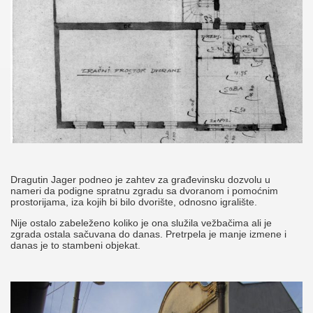
Dragutin Jager podneo je zahtev za građevinsku dozvolu u
nameri da podigne spratnu zgradu sa dvoranom i pomoćnim
prostorijama, iza kojih bi bilo dvorište, odnosno igralište.
Nije ostalo zabeleženo koliko je ona služila vežbačima ali je
zgrada ostala sačuvana do danas. Pretrpela je manje izmene i
danas je to stambeni objekat.