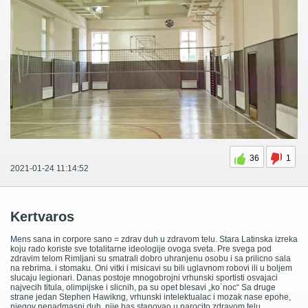
36
1
2021-01-24 11:14:52
Kertvaros
Mens sana in corpore sano = zdrav duh u zdravom telu. Stara Latinska izreka
koju rado koriste sve totalitarne ideologije ovoga sveta. Pre svega pod
zdravim telom Rimljani su smatrali dobro uhranjenu osobu i sa prilicno sala
na rebrima. i stomaku. Oni vitki i misicavi su bili uglavnom robovi ili u boljem
slucaju legionari. Danas postoje mnogobrojni vrhunski sportisti osvajaci
najvecih titula, olimpijske i slicnih, pa su opet blesavi „ko´noc“ Sa druge
strane jedan Stephen Hawikng, vrhunski intelektualac i mozak nase epohe,
njegov nenadmasni duh, nije bas stanovao u narocito zdravom telu.