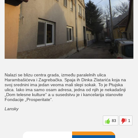
Nalazi se blizu centra grada, između paralelnih ulica
Harambašićeva i Zagrebačka. Spaja ih Dinka Zlatarića koja na
svoj srednini ima jedan veoma mali slepi sokak. To je Ptujska
ulica. Iako ima samo osam adresa, jedna od njih je nekadašnji
„Dom telesne kulture“ a u susedstvu je i kancelarija stanovite
Fondacije „Prosperitate“.
Lansky
83
1