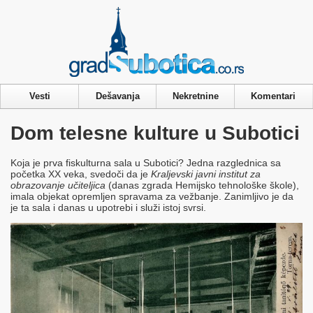
Privacy & Cookies Policy
Vesti
Dešavanja
Nekretnine
Komentari
Dom telesne kulture u Subotici
Koja je prva fiskulturna sala u Subotici? Jedna razglednica sa
početka XX veka, svedoči da je
Kraljevski javni institut za
obrazovanje učiteljica
(danas zgrada Hemijsko tehnološke škole),
imala objekat opremljen spravama za vežbanje. Zanimljivo je da
je ta sala i danas u upotrebi i služi istoj svrsi.