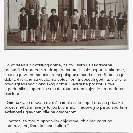
Do otvaranja Sokolskog doma, za ovu svrhu su korišćene
prostorije izgrađene za drugu namenu, ili sale poput Nepkerove,
koje su povremeno bile na raspolaganju sportistima. Subotica je
dobila dvoranu za vežbanje polovinom tridesetih godina, u okviru
novoizgrađenog Sokolskog doma. Centralna prostorija ove
zgrade bila je sportska sala do rata, tokom kojeg je preuređena u
bioskop.
I Gimnazija je u svom dvorištu imala salu poput one sa početka
priče, međutim, sve je to još bilo malo i nedovoljno pa su sportske
aktivnosti uglavnom bile na otvorenom.
U potrazi za starim sportskim objektima, obiđimo potpuno
zaboravljeni „Dom telesne kulture“.