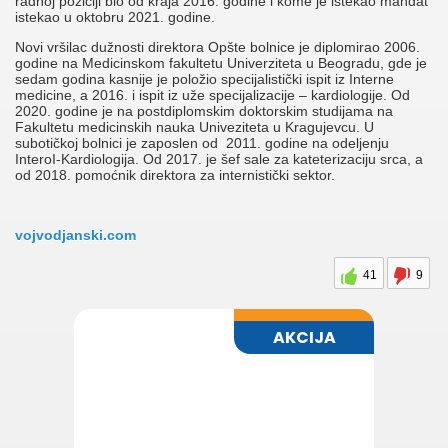
radnoj poziciji bio od kraja 2016. godine i kome je istekao mandat
istekao u oktobru 2021. godine.
Novi vršilac dužnosti direktora Opšte bolnice je diplomirao 2006.
godine na Medicinskom fakultetu Univerziteta u Beogradu, gde je
sedam godina kasnije je položio specijalistički ispit iz Interne
medicine, a 2016. i ispit iz uže specijalizacije – kardiologije. Od
2020. godine je na postdiplomskim doktorskim studijama na
Fakultetu medicinskih nauka Univeziteta u Kragujevcu. U
subotičkoj bolnici je zaposlen od 2011. godine na odeljenju
InteroI-Kardiologija. Od 2017. je šef sale za kateterizaciju srca, a
od 2018. pomoćnik direktora za internistički sektor.
vojvodjanski.com
41
9