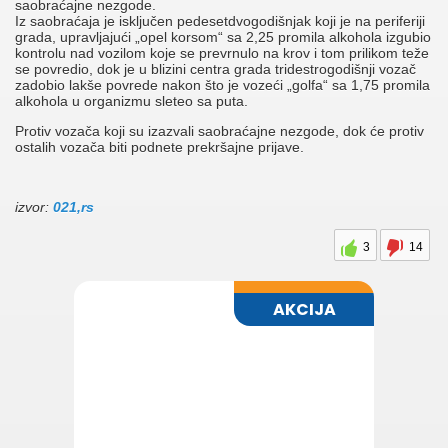
saobraćajne nezgode.
Iz saobraćaja je isklјučen pedesetdvogodišnjak koji je na periferiji
grada, upravlјajući „opel korsom“ sa 2,25 promila alkohola izgubio
kontrolu nad vozilom koje se prevrnulo na krov i tom prilikom teže
se povredio, dok je u blizini centra grada tridestrogodišnji vozač
zadobio lakše povrede nakon što je vozeći „golfa“ sa 1,75 promila
alkohola u organizmu sleteo sa puta.
Protiv vozača koji su izazvali saobraćajne nezgode, dok će protiv
ostalih vozača biti podnete prekršajne prijave.
izvor:
021,rs
3
14