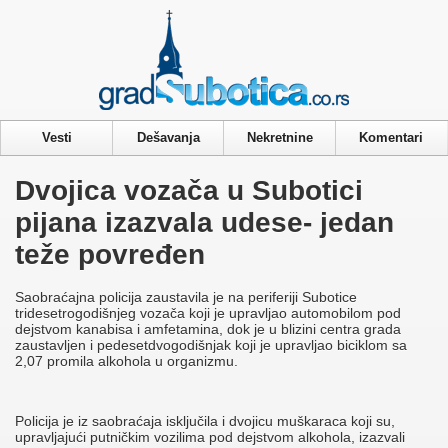
Privacy & Cookies Policy
Vesti
Dešavanja
Nekretnine
Komentari
Dvojica vozača u Subotici
pijana izazvala udese- jedan
teže povređen
Saobraćajna policija zaustavila je na periferiji Subotice
tridesetrogodišnjeg vozača koji je upravlјao automobilom pod
dejstvom kanabisa i amfetamina, dok je u blizini centra grada
zaustavlјen i pedesetdvogodišnjak koji je upravlјao biciklom sa
2,07 promila alkohola u organizmu.
Policija je iz saobraćaja isklјučila i dvojicu muškaraca koji su,
upravlјajući putničkim vozilima pod dejstvom alkohola, izazvali