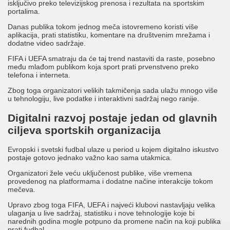
isključivo preko televizijskog prenosa i rezultata na sportskim
portalima.
Danas publika tokom jednog meča istovremeno koristi više
aplikacija, prati statistiku, komentare na društvenim mrežama i
dodatne video sadržaje.
FIFA i UEFA smatraju da će taj trend nastaviti da raste, posebno
među mlađom publikom koja sport prati prvenstveno preko
telefona i interneta.
Zbog toga organizatori velikih takmičenja sada ulažu mnogo više
u tehnologiju, live podatke i interaktivni sadržaj nego ranije.
Digitalni razvoj postaje jedan od glavnih
ciljeva sportskih organizacija
Evropski i svetski fudbal ulaze u period u kojem digitalno iskustvo
postaje gotovo jednako važno kao sama utakmica.
Organizatori žele veću uključenost publike, više vremena
provedenog na platformama i dodatne načine interakcije tokom
mečeva.
Upravo zbog toga FIFA, UEFA i najveći klubovi nastavljaju velika
ulaganja u live sadržaj, statistiku i nove tehnologije koje bi
narednih godina mogle potpuno da promene način na koji publika
prati fudbal.