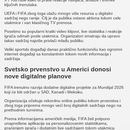
ključnih trenutaka.
UEFA i FIFA zbog toga ulažu mnogo više resursa u digitalni
sadržaj nego ranije. Cilj je da publika ostane aktivna tokom cele
utakmice i van klasičnog TV prenosa.
Posebno su popularni kratki video klipovi, live statistika i reakcije
igrača odmah posle utakmica. Organizatori smatraju da upravo
takav sadržaj najviše privlači mlađu publiku.
Veliki sportski događaji danas praktično funkcionišu kao ogromni
internet događaji sa konstantnim tokom novih informacija i
sadržaja.
Svetsko prvenstvo u Americi donosi
nove digitalne planove
FIFA trenutno razvija dodatne digitalne projekte za Mundijal 2026
koji će biti održan u SAD, Kanadi i Meksiku.
Organizacija očekuje rekordnu online publiku tokom prvenstva i
zbog toga priprema mnogo veći broj digitalnih sadržaja nego na
prethodnim turnirima.
Prema informacijama američkih medija, FIFA želi potpuno
unapređene aplikacije sa personalizovanim statistikama,
praćenjem igrača i dodatnim live sadržajem tokom utakmica.