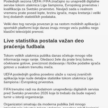
Poslednjih sezona UEFA i FIFA značajno su unapredili digitalne
servise tokom utakmica Lige šampiona, Evropskog prvenstva i
kvalifikacija za Svetsko prvenstvo. Navijači sada u realnom
vremenu prate posed lopte, brzinu igrača, mapu kretanja i veliki
broj dodatnih statističkih podataka.
Veliki deo tog razvoja povezan je sa rastom mobilnih aplikacija i
sportskih platformi koje danas imaju mnogo veću publiku nego
klasični televizijski prenosi.
Live statistika postala važan deo
praćenja fudbala
Tokom velikih utakmica publika danas očekuje mnogo više
informacija nego ranije. Gledaoci žele da prate broj šuteva,
očekivane golove, preciznost dodavanja i fizičke podatke igrača
gotovo u svakom trenutku meča.
UEFA poslednjih godina posebno ulaže u razvoj zvaničnih
aplikacija koje nude detaljne statistike tokom utakmica Lige
šampiona i Evropskog prvenstva.
FIFA trenutno radi na dodatnom unapređenju digitalnih servisa
pred Svetsko prvenstvo 2026 koje bi trebalo da bude najveći
turnir u istoriji organizacije.
Organizatori smatraju da moderna publika želi mnogo