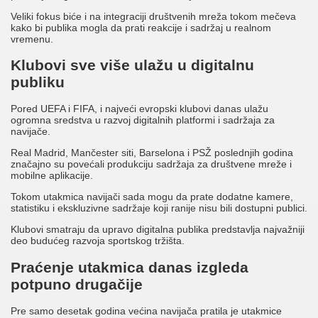
Veliki fokus biće i na integraciji društvenih mreža tokom mečeva
kako bi publika mogla da prati reakcije i sadržaj u realnom
vremenu.
Klubovi sve više ulažu u digitalnu
publiku
Pored UEFA i FIFA, i najveći evropski klubovi danas ulažu
ogromna sredstva u razvoj digitalnih platformi i sadržaja za
navijače.
Real Madrid, Mančester siti, Barselona i PSŽ poslednjih godina
značajno su povećali produkciju sadržaja za društvene mreže i
mobilne aplikacije.
Tokom utakmica navijači sada mogu da prate dodatne kamere,
statistiku i ekskluzivne sadržaje koji ranije nisu bili dostupni publici.
Klubovi smatraju da upravo digitalna publika predstavlja najvažniji
deo budućeg razvoja sportskog tržišta.
Praćenje utakmica danas izgleda
potpuno drugačije
Pre samo desetak godina većina navijača pratila je utakmice