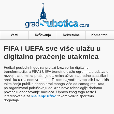
Privacy & Cookies Policy
Vesti
Dešavanja
Nekretnine
Komentari
FIFA i UEFA sve više ulažu u
digitalno praćenje utakmica
Fudbal poslednjih godina prolazi kroz veliku digitalnu
transformaciju, a FIFA i UEFA trenutno ulažu ogromna sredstva u
razvoj platformi za praćenje utakmica uživo, napredne statistike i
analitiku u realnom vremenu. Tokom najvećih evropskih i svetskih
takmičenja publika danas prati mnogo više od samog rezultata,
pa organizatori pokušavaju da kroz nove tehnologije dodatno
povećaju angažovanje navijača. Upravo zbog toga raste i
interesovanje za
klađenje uživo
tokom velikih sportskih
događaja.