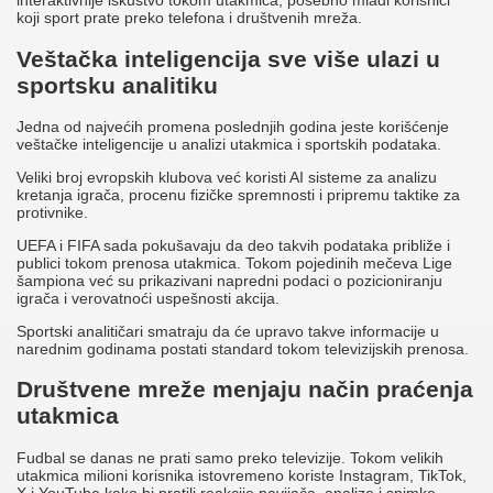
interaktivnije iskustvo tokom utakmica, posebno mlađi korisnici
koji sport prate preko telefona i društvenih mreža.
Veštačka inteligencija sve više ulazi u
sportsku analitiku
Jedna od najvećih promena poslednjih godina jeste korišćenje
veštačke inteligencije u analizi utakmica i sportskih podataka.
Veliki broj evropskih klubova već koristi AI sisteme za analizu
kretanja igrača, procenu fizičke spremnosti i pripremu taktike za
protivnike.
UEFA i FIFA sada pokušavaju da deo takvih podataka približe i
publici tokom prenosa utakmica. Tokom pojedinih mečeva Lige
šampiona već su prikazivani napredni podaci o pozicioniranju
igrača i verovatnoći uspešnosti akcija.
Sportski analitičari smatraju da će upravo takve informacije u
narednim godinama postati standard tokom televizijskih prenosa.
Društvene mreže menjaju način praćenja
utakmica
Fudbal se danas ne prati samo preko televizije. Tokom velikih
utakmica milioni korisnika istovremeno koriste Instagram, TikTok,
X i YouTube kako bi pratili reakcije navijača, analize i snimke