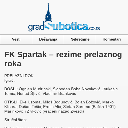
Privacy & Cookies Policy
Vesti
Dešavanja
Nekretnine
Komentari
FK Spartak – rezime prelaznog
roka
PRELAZNI ROK
Igrači:
DOŠLI
: Ognjen Mudrinski, Slobodan Boba Novaković , Vukašin
Tomić, Nenad Šljivić, Vladimir Branković
OTIŠLI
: Eke Uzoma, Miloš Bogunović, Bojan Božović, Marko
Klisura, Dušan Tešić, Ermin Alić, Stefan Spremo (Bačka 1901)
Marinković i Živković (vraćeni nazad Zvezdi)
Stručni štab: