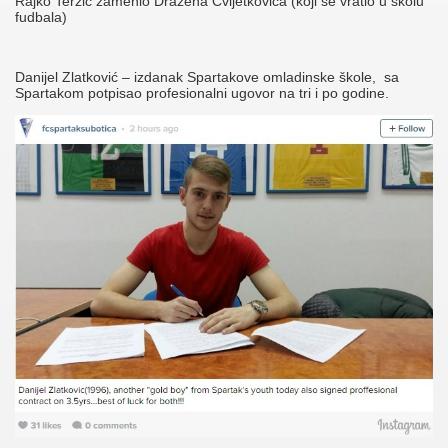
Rajko Terzić zamenio Dražena Cvijetkovića (koji se vratio u školu
fudbala)
Danijel Zlatković – izdanak Spartakove omladinske škole, sa
Spartakom potpisao profesionalni ugovor na tri i po godine.