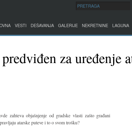
OVNA
VESTI
DEŠAVANJA
GALERIJE
NEKRETNINE
LAGUNA
 predviđen za uređenje a
vde zahteva objašnjenje od gradske vlasti zašto građani
avljaju atarske puteve i to o svom trošku?