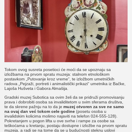
Tokom ovog susreta posetioci će moći da se upoznaju sa
izložbama na prvom spratu muzeja: stalnom etnološkom
postavkom „Putovanje kroz vreme“, te izložbom umetničkih
radova „Pejzaži, portreti i animalistički prikazi“ umetnika iz Bačke,
Lajoša Hušveta i Gabora Almašija.
Gradski muzej Subotica sa ovim želi da se pridruži promovisanju
prava i dobrobiti osoba sa invaliditetom u svim sferama društva,
te da skrene pažnju na to da je
muzej otvoren za sve ne samo
na ovaj dan već tokom cele godine
(posetu osoba u
invalidskim kolicima molimo najaviti na telefon 024-555-128).
Pokretanjem u pogon lifta u ove svrhe i rampe za osobe sa
teškoćama u kretanju, postaju dostupne i izložbe na prvom spratu
muzeja, a radi se na tome da se u budućnosti steknu uslovi