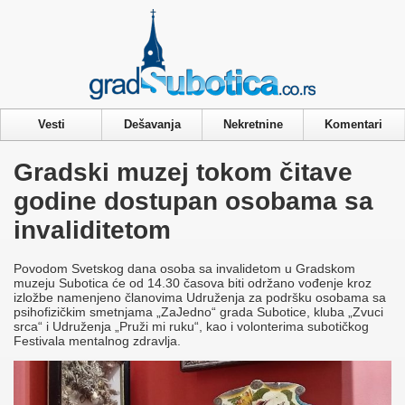
Privacy & Cookies Policy
Vesti
Dešavanja
Nekretnine
Komentari
Gradski muzej tokom čitave
godine dostupan osobama sa
invaliditetom
Povodom Svetskog dana osoba sa invalidetom u Gradskom
muzeju Subotica će od 14.30 časova biti održano vođenje kroz
izložbe namenjeno članovima Udruženja za podršku osobama sa
psihofizičkim smetnjama „ZaJedno“ grada Subotice, kluba „Zvuci
srca“ i Udruženja „Pruži mi ruku“, kao i volonterima subotičkog
Festivala mentalnog zdravlja.