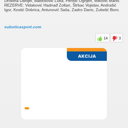
Drobina Danijel, Babičković Luka, Perišić Ognjen, Miković Mario.
REZERVE: Vidaković Hadnađ Zoltan, Štrbac Vojislav, Andrašić
Igor, Kostić Dobrica, Antunović Saša, Zadro Dario, Zubelić Boro.
suboticasport.com
14
3