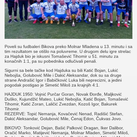
Poveli su fudbaleri Bikova preko Molnar Mladena u 13. minutu i sa
tim rezultatom se otišlo na poluvreme. U drugom delu igre strelac
za Hajduk bio je iskusni Tomašević Tihomir u 51. minutu za
konačnih 1:1, pa su pobednika odlučivali penali.
Sigurni sa bele tačke kod Hajduka su bili Katić Bojan, Lukić
Nebojša, Golubović Mile i Dakić Aleksandar, dok su sa druge
strane Andrašić Igor i Babičković Luka bili neprecizni, a jedini
pogodak postigao je Simetić Miloš za krajnjih 4:1.
HAJDUK 1950: Vojnić Purčar Goran, Novak Đorđe, Maljković
Duško, Kujundžić Mateo, Lukić Nebojša, Katić Bojan, Tomašević
Tihomir, Katić Zoran, Laličić Zvezdan, Kozoš Igor, Bakurek
Tihomir.
REZERVE: Topić Nemanja, Kovačević Nenad, Radišić Stefan,
Dakić Aleksandar, Golubović Mile, Ćenaj Edon, Čukvas Jovo.
BIKOVO: Tonković Dejan, Bašić Palković Dragan, Iker Dalibor,
Oračić Marko, Matijević Nemanja, Molnar Mladen, Simetić Miloš,