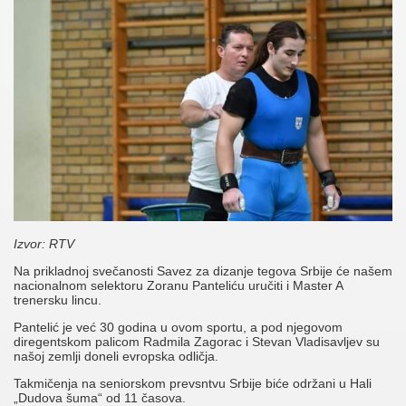
Izvor: RTV
Na prikladnoj svečanosti Savez za dizanje tegova Srbije će našem
nacionalnom selektoru Zoranu Panteliću uručiti i Master A
trenersku lincu.
Pantelić je već 30 godina u ovom sportu, a pod njegovom
diregentskom palicom Radmila Zagorac i Stevan Vladisavljev su
našoj zemlji doneli evropska odličja.
Takmičenja na seniorskom prevsntvu Srbije biće održani u Hali
„Dudova šuma“ od 11 časova.