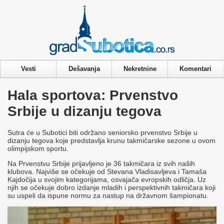
Privacy & Cookies Policy
Vesti
Dešavanja
Nekretnine
Komentari
Hala sportova: Prvenstvo
Srbije u dizanju tegova
Sutra će u Subotici biti održano seniorsko prvenstvo Srbije u
dizanju tegova koje predstavlja krunu takmičarske sezone u ovom
olimpijskom sportu.
Na Prvenstvu Srbije prijavljeno je 36 takmičara iz svih naših
klubova. Najviše se očekuje od Stevana Vladisavljeva i Tamaša
Kajdočija u svojim kategorijama, osvajača evropskih odličja. Uz
njih se očekuje dobro izdanje mladih i perspektivnih takmičara koji
su uspeli da ispune normu za nastup na državnom šampionatu.