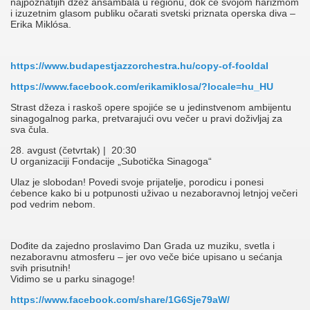
najpoznatijih džez ansambala u regionu, dok će svojom harizmom
i izuzetnim glasom publiku očarati svetski priznata operska diva –
Erika Miklósa.
https://www.budapestjazzorchestra.hu/copy-of-fooldal
https://www.facebook.com/erikamiklosa/?locale=hu_HU
Strast džeza i raskoš opere spojiće se u jedinstvenom ambijentu
sinagogalnog parka, pretvarajući ovu večer u pravi doživljaj za
sva čula.
28. avgust (četvrtak) | 20:30
U organizaciji Fondacije „Subotička Sinagoga“
Ulaz je slobodan! Povedi svoje prijatelje, porodicu i ponesi
ćebence kako bi u potpunosti uživao u nezaboravnoj letnjoj večeri
pod vedrim nebom.
Dođite da zajedno proslavimo Dan Grada uz muziku, svetla i
nezaboravnu atmosferu – jer ovo veče biće upisano u sećanja
svih prisutnih!
Vidimo se u parku sinagoge!
https://www.facebook.com/share/1G6Sje79aW/