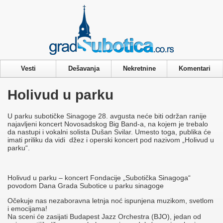
Privacy & Cookies Policy
Vesti
Dešavanja
Nekretnine
Komentari
Holivud u parku
U parku subotičke Sinagoge 28. avgusta neće biti održan ranije
najavljeni koncert Novosadskog Big Band-a, na kojem je trebalo
da nastupi i vokalni solista Dušan Svilar. Umesto toga, publika će
imati priliku da vidi džez i operski koncert pod nazivom „Holivud u
parku“.
Holivud u parku – koncert Fondacije „Subotička Sinagoga“
povodom Dana Grada Subotice u parku sinagoge
Očekuje nas nezaboravna letnja noć ispunjena muzikom, svetlom
i emocijama!
Na sceni će zasijati Budapest Jazz Orchestra (BJO), jedan od