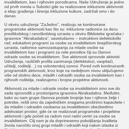
invaliditetom, kao i njihovim porodicama. Naše Udruženje je jedno
od prvih mesta u Subotici gde su realizovane inkluzivne aktivnosti
a ideju građenja i širenja inkluzivne kulture, zadržali smo i do
danas.
U okviru udruženja “ZaJedno”, realizuju se kontinuirane
programske aktivnosti kao što su: inkluzivne radionice za decu
predškolskog i ranoškolskog uzrasta u okviru Biblioteke igračaka i
igraonice “Abrakadabra“, savetodavno – instruktivni defektološki
rad, edukativni programi za osobe sa invaliditetom tinejdžerskog
uzrasta, radionice samozastupanja za mlade osobe sa
invaliditetom kao i programi za cele porodice čiji su članovi
odrasle osobe sa invaliditetom. Sve aktivnosti sprovode aktivisti
Udruženja, različitih profila zanimanja (defektolozi, vaspitači,
učitelji, roditelji…) na volonterskoj osnovi. Pored ovih kontinuiranih
programskih aktivnosti, kroz koje na nedeljnom nivou uključujemo
više od stotinu dece, mladih i odraslih osoba sa invalisitetom kao i
njihovih roditelja, realizujemo i brojne projektne aktivnosti.
Aktivnosti za mlade i odrasle osobe sa invaliditetom smo sve do
sada sprovodili u prostorijama igraonice Abrakadabra. Međutim,
kako su nam grupe članova postale brojnije kao i njihove želje i
potrebe, rešili smo da zajedničkim snagama proširimo kapacitete i
da mladim i odraslim osobama sa invaliditetom obezbedimo
adekvatan prostor, gde će se realizovati programske i projektne
aktivnosti i gde početi sa radom novi radni centri za osobe sa
invaliditetom. Cilj nam je da doprinesemo poboljšanju kvaliteta
života naročito onoj grupi mladih i odraslih koji nakon izlaska iz