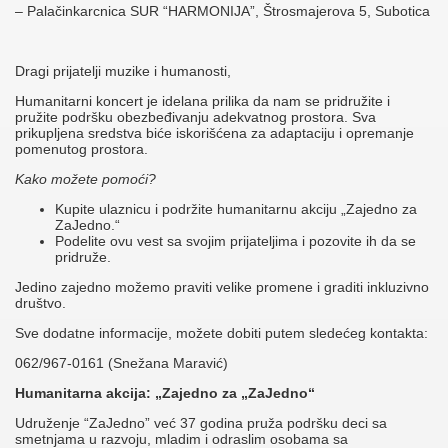
– Palačinkarcnica SUR “HARMONIJA”, Štrosmajerova 5, Subotica
Dragi prijatelji muzike i humanosti,
Humanitarni koncert je idelana prilika da nam se pridružite i
pružite podršku obezbeđivanju adekvatnog prostora. Sva
prikupljena sredstva biće iskorišćena za adaptaciju i opremanje
pomenutog prostora.
Kako možete pomoći?
Kupite ulaznicu i podržite humanitarnu akciju „Zajedno za
ZaJedno.“
Podelite ovu vest sa svojim prijateljima i pozovite ih da se
pridruže.
Jedino zajedno možemo praviti velike promene i graditi inkluzivno
društvo.
Sve dodatne informacije, možete dobiti putem sledećeg kontakta:
062/967-0161 (Snežana Maravić)
Humanitarna akcija: „Zajedno za „ZaJedno“
Udruženje “ZaJedno” već 37 godina pruža podršku deci sa
smetnjama u razvoju, mladim i odraslim osobama sa