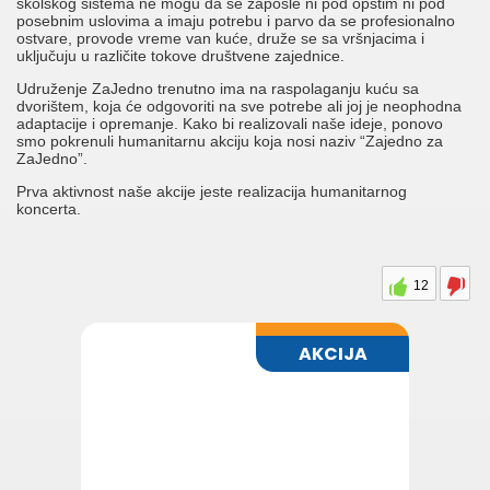
školskog sistema ne mogu da se zaposle ni pod opštim ni pod
posebnim uslovima a imaju potrebu i parvo da se profesionalno
ostvare, provode vreme van kuće, druže se sa vršnjacima i
uključuju u različite tokove društvene zajednice.
Udruženje ZaJedno trenutno ima na raspolaganju kuću sa
dvorištem, koja će odgovoriti na sve potrebe ali joj je neophodna
adaptacije i opremanje. Kako bi realizovali naše ideje, ponovo
smo pokrenuli humanitarnu akciju koja nosi naziv “Zajedno za
ZaJedno”.
Prva aktivnost naše akcije jeste realizacija humanitarnog
koncerta.
12