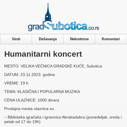
Privacy & Cookies Policy
Vesti
Dešavanja
Nekretnine
Komentari
Humanitarni koncert
MESTO: VELIKA VEĆNICA GRADSKE KUĆE, Subotica
DATUM: 23.11.2023. godine
VREME: 19 h
TEMA: KLASIČNA I POPULARNA MUZIKA
CENA ULAZNICE: 1000 dinara
Prodajna mesta ulaznica su:
– Biblioteka igračaka i igraonica Abrakadabra (ponedeljak, sreda i
petak od 17 do 19h)