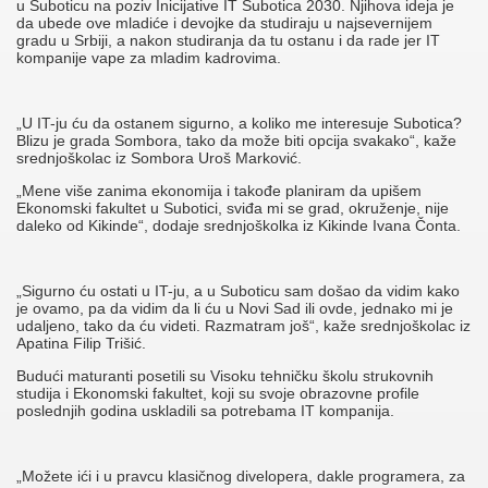
u Suboticu na poziv Inicijative IT Subotica 2030. Njihova ideja je
da ubede ove mladiće i devojke da studiraju u najsevernijem
gradu u Srbiji, a nakon studiranja da tu ostanu i da rade jer IT
kompanije vape za mladim kadrovima.
„U IT-ju ću da ostanem sigurno, a koliko me interesuje Subotica?
Blizu je grada Sombora, tako da može biti opcija svakako“, kaže
srednjoškolac iz Sombora Uroš Marković.
„Mene više zanima ekonomija i takođe planiram da upišem
Ekonomski fakultet u Subotici, sviđa mi se grad, okruženje, nije
daleko od Kikinde“, dodaje srednjoškolka iz Kikinde Ivana Čonta.
„Sigurno ću ostati u IT-ju, a u Suboticu sam došao da vidim kako
je ovamo, pa da vidim da li ću u Novi Sad ili ovde, jednako mi je
udaljeno, tako da ću videti. Razmatram još“, kaže srednjoškolac iz
Apatina Filip Trišić.
Budući maturanti posetili su Visoku tehničku školu strukovnih
studija i Ekonomski fakultet, koji su svoje obrazovne profile
poslednjih godina uskladili sa potrebama IT kompanija.
„Možete ići i u pravcu klasičnog divelopera, dakle programera, za