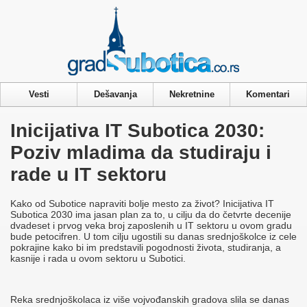
Privacy & Cookies Policy
Vesti
Dešavanja
Nekretnine
Komentari
Inicijativa IT Subotica 2030:
Poziv mladima da studiraju i
rade u IT sektoru
Kako od Subotice napraviti bolje mesto za život? Inicijativa IT
Subotica 2030 ima jasan plan za to, u cilju da do četvrte decenije
dvadeset i prvog veka broj zaposlenih u IT sektoru u ovom gradu
bude petocifren. U tom cilju ugostili su danas srednjoškolce iz cele
pokrajine kako bi im predstavili pogodnosti života, studiranja, a
kasnije i rada u ovom sektoru u Subotici.
Reka srednjoškolaca iz više vojvođanskih gradova slila se danas