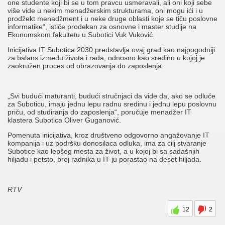
one studente koji bi se u tom pravcu usmeravali, ali oni koji sebe
više vide u nekim menadžerskim strukturama, oni mogu ići i u
prodžekt menadžment i u neke druge oblasti koje se tiču poslovne
informatike“, ističe prodekan za osnovne i master studije na
Ekonomskom fakultetu u Subotici Vuk Vuković.
Inicijativa IT Subotica 2030 predstavlja ovaj grad kao najpogodniji
za balans između života i rada, odnosno kao sredinu u kojoj je
zaokružen proces od obrazovanja do zaposlenja.
„Svi budući maturanti, budući stručnjaci da vide da, ako se odluče
za Suboticu, imaju jednu lepu radnu sredinu i jednu lepu poslovnu
priču, od studiranja do zaposlenja“, poručuje menadžer IT
klastera Subotica Oliver Guganović.
Pomenuta inicijativa, kroz društveno odgovorno angažovanje IT
kompanija i uz podršku donosilaca odluka, ima za cilj stvaranje
Subotice kao lepšeg mesta za život, a u kojoj bi sa sadašnjih
hiljadu i petsto, broj radnika u IT-ju porastao na deset hiljada.
RTV
12
2