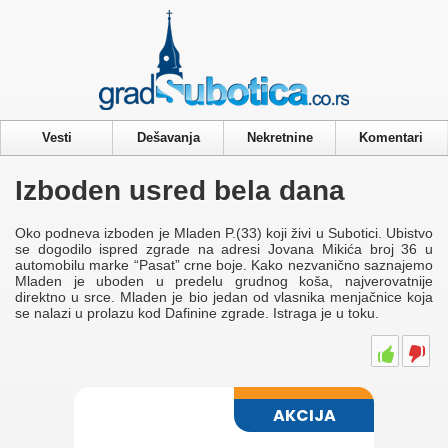
Privacy & Cookies Policy
Vesti
Dešavanja
Nekretnine
Komentari
Izboden usred bela dana
Oko podneva izboden je Mladen P.(33) koji živi u Subotici. Ubistvo
se dogodilo ispred zgrade na adresi Jovana Mikića broj 36 u
automobilu marke “Pasat” crne boje. Kako nezvanično saznajemo
Mladen je uboden u predelu grudnog koša, najverovatnije
direktno u srce. Mladen je bio jedan od vlasnika menjačnice koja
se nalazi u prolazu kod Dafinine zgrade. Istraga je u toku.