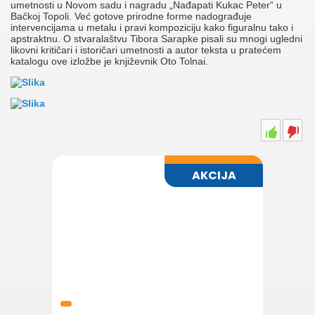
umetnosti u Novom sadu i nagradu „Nađapati Kukac Peter“ u
Bačkoj Topoli. Već gotove prirodne forme nadograđuje
intervencijama u metalu i pravi kompoziciju kako figuralnu tako i
apstraktnu. O stvaralaštvu Tibora Sarapke pisali su mnogi ugledni
likovni kritičari i istoričari umetnosti a autor teksta u pratećem
katalogu ove izložbe je književnik Oto Tolnai.