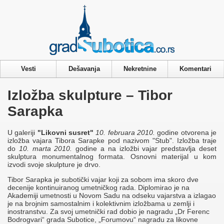
Privacy & Cookies Policy
Vesti
Dešavanja
Nekretnine
Komentari
Izložba skulpture – Tibor
Sarapka
U galeriji
"Likovni susret"
10. februara 2010.
godine otvorena je
izložba vajara Tibora Sarapke pod nazivom "Stub". Izložba traje
do
10. marta 2010.
godine a na izložbi vajar predstavlja deset
skulptura monumentalnog formata. Osnovni materijal u kom
izvodi svoje skulpture je drvo.
Tibor Sarapka je subotički vajar koji za sobom ima skoro dve
decenije kontinuiranog umetničkog rada. Diplomirao je na
Akademiji umetnosti u Novom Sadu na odseku vajarstva a izlagao
je na brojnim samostalnim i kolektivnim izložbama u zemlji i
inostranstvu. Za svoj umetnički rad dobio je nagradu „Dr Ferenc
Bodrogvari“ grada Subotice, „Forumovu“ nagradu za likovne