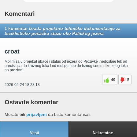
Komentari
1 komentar
Izrada projektno-tehničke dokumentacije za
biciklističko-pešačku stazu oko Palićkog jezera
croat
Molim sa u projekat ubace i status od jezera do Prozivke ,nedostaje tek od
precistqca do kruznog toka I od mol pumpe do trznog centra I kruznog toka
na prozivci
49
5
2026-05-24 18:28:18
Ostavite komentar
Morate biti
prijavljeni
da biste komentarisali.
Vesti
Nekretnine