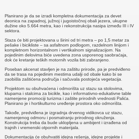
Planirano je da se izradi kompletna dokumentacija za devet
deonica na zapadnoj, južnoj i jugoistočnoj obali jezera, ukupne
dužine oko 5.664 metra, kao i rekonstrukcija nasipa između III i IV
sektora.
Staza će biti projektovana u širini od tri metra – po 1,5 metar za
pešake i bicikliste – sa asfaltnom podlogom, razdelnom linijom i
kompletnom horizontalnom i vertikalnom signalizacijom. Na
pojedinim delovima biće uvedena zona usporenog saobraćaja,
dok će kretanje teških motornih vozila biti zabranjeno.
Poseban akcenat stavljen je na zaštitu prirode, pa je predviđeno
da se trasa na pojedinim mestima udalji od obale kako bi se
zaobišla zaštićena područja i sačuvala postojeća vegetacija.
Projektom su obuhvaćena i odmorišta uz stazu sa stolovima,
klupama i stalcima za bicikle, kao i informativno-edukativne table
namenjene promociji turizma i zaštite prirodnih vrednosti Palića.
Planirano je i hortikulturno uređenje prostora oko odmorišta.
Takođe, predviđena je izgradnja drvenog vidikovca uz stazu,
namenjenog odmoru i posmatranju prirodnog okruženja.
Konstrukcija treba da bude uklopljena u ambijent i izrađena od
trajnih i vremenski otpornih materijala.
Dokumentacija će obuhvatiti idejna rešenja, idejne projekte i