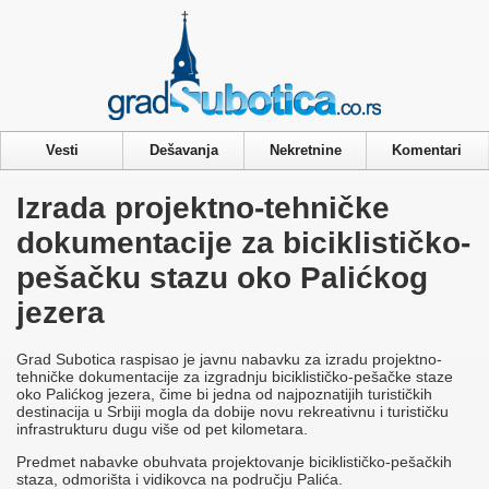
Privacy & Cookies Policy
Vesti
Dešavanja
Nekretnine
Komentari
Izrada projektno-tehničke
dokumentacije za biciklističko-
pešačku stazu oko Palićkog
jezera
Grad Subotica raspisao je javnu nabavku za izradu projektno-
tehničke dokumentacije za izgradnju biciklističko-pešačke staze
oko Palićkog jezera, čime bi jedna od najpoznatijih turističkih
destinacija u Srbiji mogla da dobije novu rekreativnu i turističku
infrastrukturu dugu više od pet kilometara.
Predmet nabavke obuhvata projektovanje biciklističko-pešačkih
staza, odmorišta i vidikovca na području Palića.