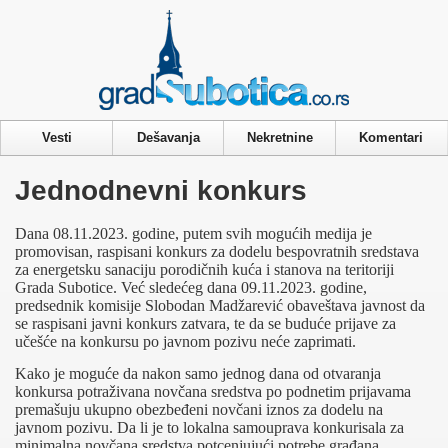
Privacy & Cookies Policy
Vesti
Dešavanja
Nekretnine
Komentari
Jednodnevni konkurs
Dana 08.11.2023. godine, putem svih mogućih medija je
promovisan, raspisani konkurs za dodelu bespovratnih sredstava
za energetsku sanaciju porodičnih kuća i stanova na teritoriji
Grada Subotice. Već sledećeg dana 09.11.2023. godine,
predsednik komisije Slobodan Madžarević obaveštava javnost da
se raspisani javni konkurs zatvara, te da se buduće prijave za
učešće na konkursu po javnom pozivu neće zaprimati.
Kako je moguće da nakon samo jednog dana od otvaranja
konkursa potraživana novčana sredstva po podnetim prijavama
premašuju ukupno obezbeđeni novčani iznos za dodelu na
javnom pozivu. Da li je to lokalna samouprava konkurisala za
minimalna novčana sredstva potcenjujući potrebe građana