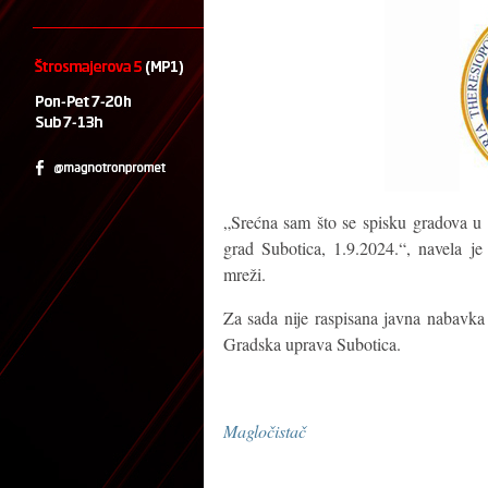
„Srećna sam što se spisku gradova u 
grad Subotica, 1.9.2024.“, navela j
mreži.
Za sada nije raspisana javna nabavka
Gradska uprava Subotica.
Magločistač