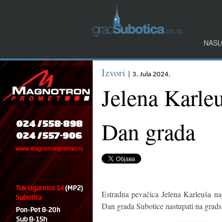
NASL
Izvori
| 3. Jula 2024.
Jelena Karleu
Dan grada
Estradna pevačica Jelena Karleuša naj
Dan grada Subotice nastupati na grads