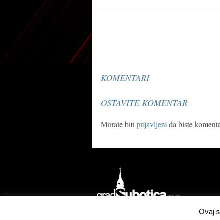
KOMENTARI
OSTAVITE KOMENTAR
Morate biti
prijavljeni
da biste komentar
Ovaj s
Izrada
Concordsoft Solutions