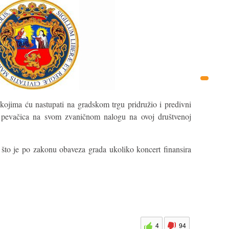
kojima ću nastupati na gradskom trgu pridružio i predivni
e pevačica na svom zvaničnom nalogu na ovoj društvenoj
 što je po zakonu obaveza grada ukoliko koncert finansira
4
94