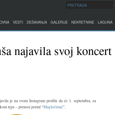
OVNA
VESTI
DEŠAVANJA
GALERIJE
NEKRETNINE
LAGUNA
ša najavila svoj koncert
avila je na svom Instagram profilu da će 1. septembra, za
kom trgu – prenosi portal “
Magločistač
”.