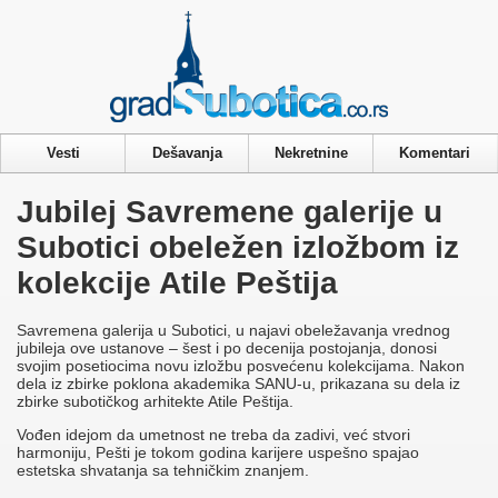
Privacy & Cookies Policy
Vesti
Dešavanja
Nekretnine
Komentari
Jubilej Savremene galerije u
Subotici obeležen izložbom iz
kolekcije Atilе Peštija
Savremena galerija u Subotici, u najavi obeležavanja vrednog
jubileja ove ustanove – šest i po decenija postojanja, donosi
svojim posetiocima novu izložbu posvećenu kolekcijama. Nakon
dela iz zbirke poklona akademika SANU-u, prikazana su dela iz
zbirke subotičkog arhitekte Atile Peštija.
Vođen idejom da umetnost ne treba da zadivi, već stvori
harmoniju, Pešti je tokom godina karijere uspešno spajao
estetska shvatanja sa tehničkim znanjem.