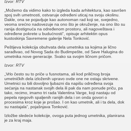
Izvor: RTV
„Možemo da vidimo kako to izgleda kada arhitektura, kao savršen
spoj svih umetnosti, ostvaruje određeni uticaj na svoju okolinu.
Dakle, ona se pojavljuje kao autonoman rad koji se, svejedno,
veoma srećno nadovezuje na ono što je okruženje, na ono što su
ranija dostignuća na određenom prostoru, ali nagoveštava i
određene pokrete u budućnosti“, opisuje arhitektin opus
kustoskinja Savremene galerije Nela Tonković.
Peštijeva kolekcija obuhvata dela umetnika sa kojima je lično
sarađivao, od Novog Sada do Budimpešte, od Save Halugina do
umetnika nove generacije. Svako sa svojim ličnom pričom.
Izvor: RTV
„Vrlo često su to priče u fusnotama, ali kod priličnog broja
umetničkih dela izloženih upravo ovde one ne ostaju skrivene.
Umetnici su bili dovoljno ljubazni da napišu određena svoja
sećanja na nastanak svojih dela ili pak da nam ponude priču, pa
tako, recimo, imamo tri rada Valentina Varge, koji nastaju od
pepela njegovih spaljenih ranijih dela i on onda govori o
procesima kroz koje je prošao. I on kao umetnik, ali i ta dela, dok
su nastajala“, pojašnjava Tonković.
Izložbe sledeće kolekcije, ovoga puta jednog umetnika, planirana
je za kraj maja.