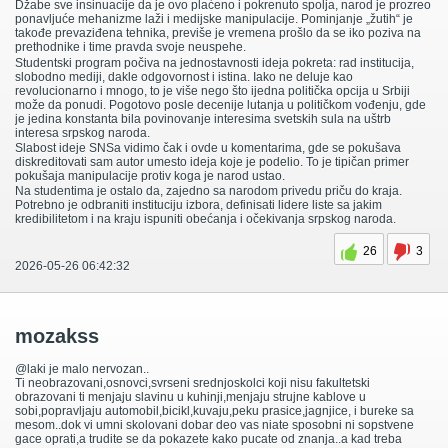
Džabe sve insinuacije da je ovo plaćeno i pokrenuto spolja, narod je prozreo
ponavljuće mehanizme laži i medijske manipulacije. Pominjanje „žutih“ je
takođe prevaziđena tehnika, previše je vremena prošlo da se iko poziva na
prethodnike i time pravda svoje neuspehe.
Studentski program počiva na jednostavnosti ideja pokreta: rad institucija,
slobodno mediji, dakle odgovornost i istina. Iako ne deluje kao
revolucionarno i mnogo, to je više nego što ijedna politička opcija u Srbiji
može da ponudi. Pogotovo posle decenije lutanja u političkom vođenju, gde
je jedina konstanta bila povinovanje interesima svetskih sula na uštrb
interesa srpskog naroda.
Slabost ideje SNSa vidimo čak i ovde u komentarima, gde se pokušava
diskreditovati sam autor umesto ideja koje je podelio. To je tipičan primer
pokušaja manipulacije protiv koga je narod ustao.
Na studentima je ostalo da, zajedno sa narodom privedu priču do kraja.
Potrebno je odbraniti instituciju izbora, definisati lidere liste sa jakim
kredibilitetom i na kraju ispuniti obećanja i očekivanja srpskog naroda.
26
3
2026-05-26 06:42:32
mozakss
@laki je malo nervozan..
Ti neobrazovani,osnovci,svrseni srednjoskolci koji nisu fakultetski
obrazovani ti menjaju slavinu u kuhinji,menjaju strujne kablove u
sobi,popravljaju automobil,bicikl,kuvaju,peku prasice,jagnjice, i bureke sa
mesom..dok vi umni skolovani dobar deo vas niate sposobni ni sopstvene
gace oprati,a trudite se da pokazete kako pucate od znanja..a kad treba