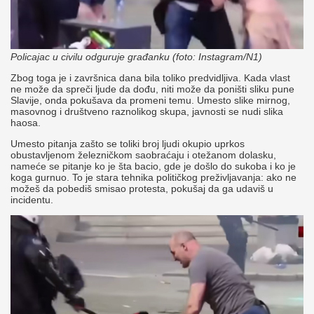
Policajac u civilu odguruje građanku (foto: Instagram/N1)
Zbog toga je i završnica dana bila toliko predvidljiva. Kada vlast
ne može da spreči ljude da dođu, niti može da poništi sliku pune
Slavije, onda pokušava da promeni temu. Umesto slike mirnog,
masovnog i društveno raznolikog skupa, javnosti se nudi slika
haosa.
Umesto pitanja zašto se toliki broj ljudi okupio uprkos
obustavljenom železničkom saobraćaju i otežanom dolasku,
nameće se pitanje ko je šta bacio, gde je došlo do sukoba i ko je
koga gurnuo. To je stara tehnika političkog preživljavanja: ako ne
možeš da pobediš smisao protesta, pokušaj da ga udaviš u
incidentu.