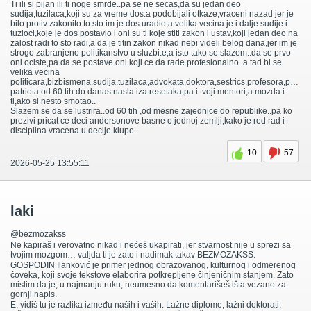
Ti ili si pijan ili ti noge smrde..pa se ne secas,da su jedan deo
sudija,tuzilaca,koji su za vreme dos.a podobijali otkaze,vraceni nazad jer je
bilo protiv zakonito to sto im je dos uradio,a velika vecina je i dalje sudije i
tuzioci,koje je dos postavio i oni su ti koje stiti zakon i ustav,koji jedan deo na
zalost radi to sto radi,a da je titin zakon nikad nebi videli belog dana,jer im je
strogo zabranjeno politikanstvo u sluzbi.e,a isto tako se slazem..da se prvo
oni ociste,pa da se postave oni koji ce da rade profesionalno..a tad bi se
velika vecina
politicara,bizbismena,sudija,tuzilaca,advokata,doktora,sestrics,profesora,policaj
patriota od 60 tih do danas nasla iza resetaka,pa i tvoji mentori,a mozda i
ti,ako si nesto smotao..
Slazem se da se lustrira..od 60 tih ,od mesne zajednice do republike..pa ko
prezivi pricat ce deci andersonove basne o jednoj zemlji,kako je red rad i
disciplina vracena u decije klupe..
10
57
2026-05-25 13:55:11
laki
@bezmozakss
Ne kapiraš i verovatno nikad i nećeš ukapirati, jer stvarnost nije u sprezi sa
tvojim mozgom… valjda ti je zato i nadimak takav BEZMOZAKSS.
GOSPODIN Ilanković je primer jednog obrazovanog, kulturnog i odmerenog
čoveka, koji svoje tekstove elaborira potkrepljene činjeničnim stanjem. Zato
mislim da je, u najmanju ruku, neumesno da komentarišeš išta vezano za
gornji napis.
E, vidiš tu je razlika između naših i vaših. Lažne diplome, lažni doktorati,