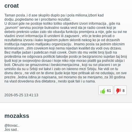
croat
Taman posla..i d ase skupilo duplo pa i pola miliona,izbori kad
dodju..pogledamo se i procitamo rezultat..
U drzavi gde ne postoje koliko toliko objektivni izvori informacija , gde na
„javnom“ servisu pocinje bukvalno svaka vest sta je radio covek koji je
debelo prekrsio ustav zato sto obavlja funkciju premijera a nije, gde su svi ne
vladini izvori informacija ili unisteni ili zaguseni , vrlo je tesko pricati o
rezultatima izvora i kako legalnim putem skloniti nekog ko je od drzavnih
institucija napravio mafijasku organizaciju . Imamo posla sa jednim obicnim
kriminalcem , zlim covekom koji nema nijedan kvalitet da vodi ovu drzavu.
Bez mafije jadan i patetican mali covek. Osim sto mu veliki broj ljudi na
protestima ne odgovara politicki takodje posto je bezgranicno sujetan taj broj
ljudi koji je svojevoljno dosao i koje niko nije morao platiti ga psihicki ubija i
boli. Okruzio se gmazovima i beskicmenjacima , koji su svi placeni i on je
umislio da su u Srbiji svi takvi i zato on iskreno mrzi Srbiju. Ne vidi on tu
divnu decu , ne vidi on te divne ljude koje trpe pritisak ali ne odustaju, on sve
prezire. Jedna istina je napisana, svi moramo da se menjamo, za 30 godina
na vlast dovedena dva diktatora , nesto ipak fali i u nama.
61
8
2026-05-25 13:41:13
mozakss
@trovac..
Jos sad..