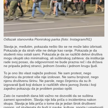
Odlazak stanovnika Pionirskog parka (foto: Instagram/N1)
Slavija je, međutim, pokazala nešto što se ne može lako izbrisati.
Pokazala je da strah više ne deluje kao ranije. Pokazala je da
studenti nisu ostali sami. Pokazala je da se različiti delovi društva
mogu okupiti oko minimalnog, ali suštinskog zahteva: da institucije
rade svoj posao, da odgovornost ne bude prazna reč i da država
ne pripada jednoj stranci, jednom čoveku i jednom krugu ljudi.
To je ono što vlast najteže podnosi. Ne sam protest, nego
činjenicu da protest više nije izolovan. Ne samu brojnost, nego
njenu društvenu širinu. Ne parole, nego činjenicu da su ih
izgovarali ljudi koji dolaze iz različitih sfera javnog života i koji
zajedno pokazuju da je problem postao opšti.
Zato će narednih dana biti važno ne dozvoliti da se suština
zameni sporednim. Slavija nije bila priča o incidentima nakon
skupa. Slavija je bila priča o tome da je jedan širok društveni
raspon, od studenata do ljudi iz nauke, kulture, sporta i umetnosti,