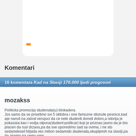
Komentari
16 komentara
Kad na Slaviji 170.000 ljudi progovori
mozakss
Politicka promocija studenata(u) blokadera.
Jos samo da se prisetimo svi 5 oktobra i one famozne stisnute pesnice,kad
aje narod na zalost verujuci da ce neki studenti doneti dobro,a istorija je
pokazala kao i vodja otpora(student politicar) koji je priznao javno da je bio
placen da rusi drzavu,pa da sve uporedimo sad sa ovima..i ne sto
sedamdeset hiljada vec milion sedamsto studenata,okupljenih na slaviji,pa
da znamo na cemu smo..