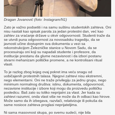
Dragan Jovanović (foto: Instagram/N1)
Zato je važno podsetiti i na samu suštinu studentskih zahteva. Oni
nisu nastali kao spisak parola za jedan protestni dan, već kao
zahtev za vraćanje države u okvir odgovornosti. Studenti traže da
se utvrdi puna odgovornost za novosadsku tragediju, da se
javnosti učine dostupnim sva dokumenta u vezi sa
rekonstrukcijom Železničke stanice u Novom Sadu, da se
procesuiraju oni koji su napadali studente i profesore, da
institucije prestanu da glume nezavisnost i da izbori postanu
stvarni mehanizam političke promene, a ne kontrolisani ritual
vlasti.
To je razlog zbog kojeg ovaj pokret ima veću snagu od
uobičajenih protestnih talasa. Njegovi zahtevi nisu ekstremni,
nego elementarni. Oni ne traže privilegiju za jednu grupu, nego
minimum normalnog društva: istinu, dokumenta, odgovornost,
nezavisne institucije i izbore koji mogu da proizvedu političku
posledicu. Baš zato su toliko neprijatni za vlast. Jer kada su
zahtevi razumni, onda vlast više ne može da ih odbaci kao hirove.
Može samo da ih izbegava, razvlači, relativizuje ili pokuša da
same nosioce zahteva proglasi neprijateljima.
Ni sama masovnost skupa, po svemu sudeći, nije bila