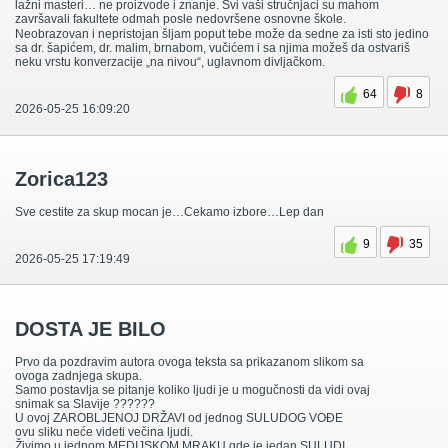
lažni masteri… ne proizvode i znanje. Svi vaši stručnjaci su mahom
završavali fakultete odmah posle nedovršene osnovne škole.
Neobrazovan i nepristojan šljam poput tebe može da sedne za isti sto jedino
sa dr. šapićem, dr. malim, brnabom, vučićem i sa njima možeš da ostvariš
neku vrstu konverzacije „na nivou“, uglavnom divljačkom.
64
8
2026-05-25 16:09:20
Zorica123
Sve cestite za skup mocan je…Cekamo izbore…Lep dan
9
35
2026-05-25 17:19:49
DOSTA JE BILO
Prvo da pozdravim autora ovoga teksta sa prikazanom slikom sa
ovoga zadnjega skupa.
Samo postavlja se pitanje koliko ljudi je u mogučnosti da vidi ovaj
snimak sa Slavije ??????
U ovoj ZAROBLJENOJ DRŽAVI od jednog SULUDOG VOĐE
ovu sliku neće videti večina ljudi.
Živimo u jednom MEDIJSKOM MRAKU gde je jedan SULUDI