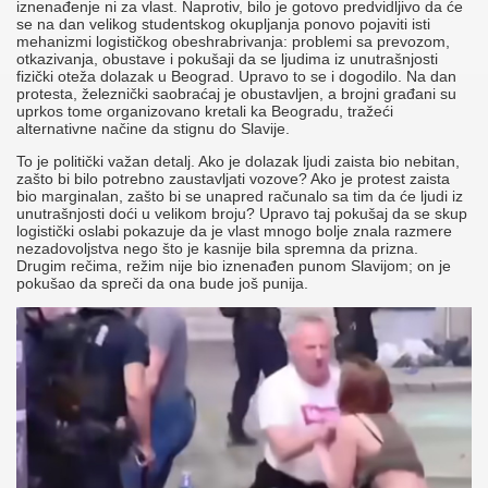
iznenađenje ni za vlast. Naprotiv, bilo je gotovo predvidljivo da će
se na dan velikog studentskog okupljanja ponovo pojaviti isti
mehanizmi logističkog obeshrabrivanja: problemi sa prevozom,
otkazivanja, obustave i pokušaji da se ljudima iz unutrašnjosti
fizički oteža dolazak u Beograd. Upravo to se i dogodilo. Na dan
protesta, železnički saobraćaj je obustavljen, a brojni građani su
uprkos tome organizovano kretali ka Beogradu, tražeći
alternativne načine da stignu do Slavije.
To je politički važan detalj. Ako je dolazak ljudi zaista bio nebitan,
zašto bi bilo potrebno zaustavljati vozove? Ako je protest zaista
bio marginalan, zašto bi se unapred računalo sa tim da će ljudi iz
unutrašnjosti doći u velikom broju? Upravo taj pokušaj da se skup
logistički oslabi pokazuje da je vlast mnogo bolje znala razmere
nezadovoljstva nego što je kasnije bila spremna da prizna.
Drugim rečima, režim nije bio iznenađen punom Slavijom; on je
pokušao da spreči da ona bude još punija.