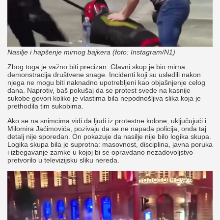
Nasilje i hapšenje mirnog bajkera (foto: Instagram/N1)
Zbog toga je važno biti precizan. Glavni skup je bio mirna
demonstracija društvene snage. Incidenti koji su usledili nakon
njega ne mogu biti naknadno upotrebljeni kao objašnjenje celog
dana. Naprotiv, baš pokušaj da se protest svede na kasnije
sukobe govori koliko je vlastima bila nepodnošljiva slika koja je
prethodila tim sukobima.
Ako se na snimcima vidi da ljudi iz protestne kolone, uključujući i
Milomira Jaćimovića, pozivaju da se ne napada policija, onda taj
detalj nije sporedan. On pokazuje da nasilje nije bilo logika skupa.
Logika skupa bila je suprotna: masovnost, disciplina, javna poruka
i izbegavanje zamke u kojoj bi se opravdano nezadovoljstvo
pretvorilo u televizijsku sliku nereda.