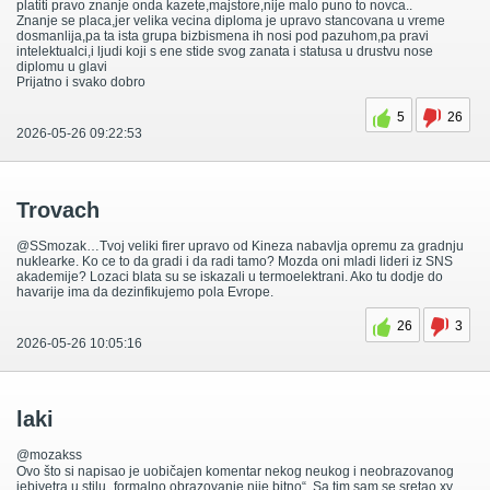
platiti pravo znanje onda kazete,majstore,nije malo puno to novca..
Znanje se placa,jer velika vecina diploma je upravo stancovana u vreme
dosmanlija,pa ta ista grupa bizbismena ih nosi pod pazuhom,pa pravi
intelektualci,i ljudi koji s ene stide svog zanata i statusa u drustvu nose
diplomu u glavi
Prijatno i svako dobro
5
26
2026-05-26 09:22:53
Trovach
@SSmozak…Tvoj veliki firer upravo od Kineza nabavlja opremu za gradnju
nuklearke. Ko ce to da gradi i da radi tamo? Mozda oni mladi lideri iz SNS
akademije? Lozaci blata su se iskazali u termoelektrani. Ako tu dodje do
havarije ima da dezinfikujemo pola Evrope.
26
3
2026-05-26 10:05:16
laki
@mozakss
Ovo što si napisao je uobičajen komentar nekog neukog i neobrazovanog
jebivetra u stilu „formalno obrazovanje nije bitno“. Sa tim sam se sretao xy