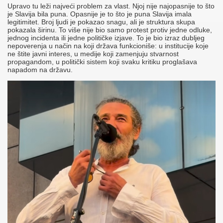
Upravo tu leži najveći problem za vlast. Njoj nije najopasnije to što
je Slavija bila puna. Opasnije je to što je puna Slavija imala
legitimitet. Broj ljudi je pokazao snagu, ali je struktura skupa
pokazala širinu. To više nije bio samo protest protiv jedne odluke,
jednog incidenta ili jedne političke izjave. To je bio izraz dubljeg
nepoverenja u način na koji država funkcioniše: u institucije koje
ne štite javni interes, u medije koji zamenjuju stvarnost
propagandom, u politički sistem koji svaku kritiku proglašava
napadom na državu.