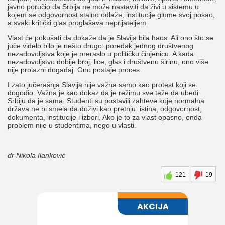
javno poručio da Srbija ne može nastaviti da živi u sistemu u
kojem se odgovornost stalno odlaže, institucije glume svoj posao,
a svaki kritički glas proglašava neprijateljem.
Vlast će pokušati da dokaže da je Slavija bila haos. Ali ono što se
juče videlo bilo je nešto drugo: poredak jednog društvenog
nezadovoljstva koje je preraslo u političku činjenicu. A kada
nezadovoljstvo dobije broj, lice, glas i društvenu širinu, ono više
nije prolazni događaj. Ono postaje proces.
I zato jučerašnja Slavija nije važna samo kao protest koji se
dogodio. Važna je kao dokaz da je režimu sve teže da ubedi
Srbiju da je sama. Studenti su postavili zahteve koje normalna
država ne bi smela da doživi kao pretnju: istina, odgovornost,
dokumenta, institucije i izbori. Ako je to za vlast opasno, onda
problem nije u studentima, nego u vlasti.
dr Nikola Ilanković
121
19