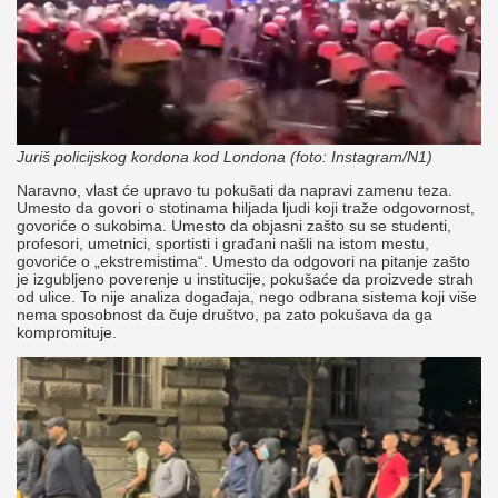
Juriš policijskog kordona kod Londona (foto: Instagram/N1)
Naravno, vlast će upravo tu pokušati da napravi zamenu teza.
Umesto da govori o stotinama hiljada ljudi koji traže odgovornost,
govoriće o sukobima. Umesto da objasni zašto su se studenti,
profesori, umetnici, sportisti i građani našli na istom mestu,
govoriće o „ekstremistima“. Umesto da odgovori na pitanje zašto
je izgubljeno poverenje u institucije, pokušaće da proizvede strah
od ulice. To nije analiza događaja, nego odbrana sistema koji više
nema sposobnost da čuje društvo, pa zato pokušava da ga
kompromituje.