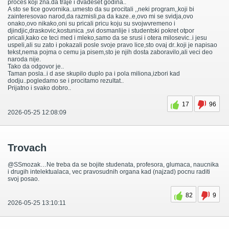
proces koji zna.da traje i dvadeset godina..
A sto se tice govornika..umesto da su procitali ,,neki program,,koji bi
zainteresovao narod,da razmisli,pa da kaze..e,ovo mi se svidja,ovo
onako,ovo nikako,oni su pricali pricu koju su svojwvremeno i
djindjic,draskovic,kostunica ,svi dosmanlije i studentski pokret otpor
pricali,kako ce teci med i mleko,samo da se srusi i otera milosevic..i jesu
uspeli,ali su zato i pokazali posle svoje pravo lice,sto ovaj dr..koji je napisao
tekst,nema pojma o cemu ja pisem,sto je njih dosta zaboravilo,ali veci deo
naroda nije.
Tako da odgovor je..
Taman posla..i d ase skupilo duplo pa i pola miliona,izbori kad
dodju..pogledamo se i procitamo rezultat..
Prijatno i svako dobro..
17
96
2026-05-25 12:08:09
Trovach
@SSmozak…Ne treba da se bojite studenata, profesora, glumaca, naucnika
i drugih intelektualaca, vec pravosudnih organa kad (najzad) pocnu raditi
svoj posao.
82
9
2026-05-25 13:10:11