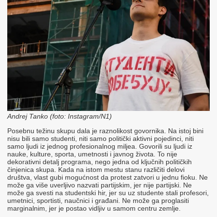
Andrej Tanko (foto: Instagram/N1)
Posebnu težinu skupu dala je raznolikost govornika. Na istoj bini
nisu bili samo studenti, niti samo politički aktivni pojedinci, niti
samo ljudi iz jednog profesionalnog miljea. Govorili su ljudi iz
nauke, kulture, sporta, umetnosti i javnog života. To nije
dekorativni detalj programa, nego jedna od ključnih političkih
činjenica skupa. Kada na istom mestu stanu različiti delovi
društva, vlast gubi mogućnost da protest zatvori u jednu fioku. Ne
može ga više uverljivo nazvati partijskim, jer nije partijski. Ne
može ga svesti na studentski hir, jer su uz studente stali profesori,
umetnici, sportisti, naučnici i građani. Ne može ga proglasiti
marginalnim, jer je postao vidljiv u samom centru zemlje.