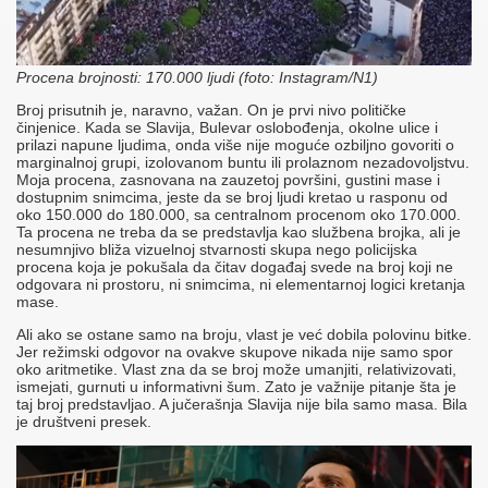
Procena brojnosti: 170.000 ljudi (foto: Instagram/N1)
Broj prisutnih je, naravno, važan. On je prvi nivo političke
činjenice. Kada se Slavija, Bulevar oslobođenja, okolne ulice i
prilazi napune ljudima, onda više nije moguće ozbiljno govoriti o
marginalnoj grupi, izolovanom buntu ili prolaznom nezadovoljstvu.
Moja procena, zasnovana na zauzetoj površini, gustini mase i
dostupnim snimcima, jeste da se broj ljudi kretao u rasponu od
oko 150.000 do 180.000, sa centralnom procenom oko 170.000.
Ta procena ne treba da se predstavlja kao službena brojka, ali je
nesumnjivo bliža vizuelnoj stvarnosti skupa nego policijska
procena koja je pokušala da čitav događaj svede na broj koji ne
odgovara ni prostoru, ni snimcima, ni elementarnoj logici kretanja
mase.
Ali ako se ostane samo na broju, vlast je već dobila polovinu bitke.
Jer režimski odgovor na ovakve skupove nikada nije samo spor
oko aritmetike. Vlast zna da se broj može umanjiti, relativizovati,
ismejati, gurnuti u informativni šum. Zato je važnije pitanje šta je
taj broj predstavljao. A jučerašnja Slavija nije bila samo masa. Bila
je društveni presek.