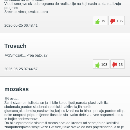
Videli smo,sve ok..od programa do realizacije na koji nacin ce da realizuju
program..
Srecno svima,i svako dobro..
19
136
2026-05-25 06:48:41
Trovach
@SSmozak…Prpa bato, a?
103
13
2026-05-25 07:44:57
mozakss
@trovac..
Zar ti stvarno mislis da se ja ili bilo ko od ljudi,naroda,plasi ovih tkz
studenata,pardon studenata politickih aktivista,tih nekih
glumaca,akademika,nastavnika,koji su izasli na tu binu i pricaju,pardon citaju
neke unapred pripremljenne floskule,sto svako dete zna vec napamet da su
to bajke andersenove..
Da bi s epromenio sistem,ti moras prvo da krenes od sebe,da ne koristis i
zloupotrebljavas svoje veze i vezice,i tako svako od nas pojedinacno..a to je