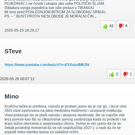
POJEDINAC ( ne čovek ) okupio oko sebe POLITIČKI ŠLJAM.
Diktatura ovoga pojedinca sve više prelazi u TIRANIJU.
Mi smo pred POSLEDNJOM BITKOM ZA SLOBODNU SRBIJU.
PS. – “ BUNT PROTIV NESLOBODE JE MORALNI ČIN „.
42
6
2026-05-25 18:29:17
STeve
https://www.youtube.com/watch?v=E5XxizdMKRk
2
1
2026-05-26 00:07:12
Mino
Krutična tačka je pređena, narodu je postalo jasno da je car go, i da je cela
SNS vlast zasnovana na jakoj medijskoj mašineriji i uzurpaciji institucija.
Vlast pokazuje da se plaši naroda i skupova studenata, što se najviše vidi
kroz poreze kao što su otkazivanje javnog saobraćaja kada su protesti i na
kraju lažna obećanja o raspisivanju izbora. Svima je već jasno da će se
čekati poslednji momenat da se isti raspišu(čitaj 2027.), u nadi da će se
pojaviti neka slamka spasa za sadašnji režim.