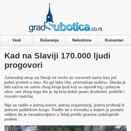
Privacy & Cookies Policy
Vesti
Dešavanja
Nekretnine
Komentari
Kad na Slaviji 170.000 ljudi
progovori
Jučerašnji skup na Slaviji ne može se razumeti samo kao još
jedan protest u nizu. Ko ga tako čita, promašuje suštinu. Slavija je
bila važna ne samo zbog broja ljudi koji su ispunili trg i prilazne
ulice, već zbog toga što je taj broj dobio jasan društveni, politički i
moralni sadržaj.
Nije se radilo o jednoj koloni, jednoj organizaciji, jednoj profesiji ili
jednom političkom krugu. Radilo se o trenutku u kojem je postalo
vidljivo da je nezadovoljstvo u Srbiji prešlo granice uobičajenih
podela.