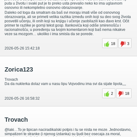
puta u životu i svaki put je to preko usta prevalio neko ko ima uglavnom
osnovno ili nekompletno osnovno obrazovanje.
Daleko od toga da smatram da baš svi moraju imati više od osnovnog
obrazovanja, ali se primeti velika razlika između onih koji su deo svog života
posvetili učenju, ili onih koji su knjigu i učenje zaobilazili kao đavo krst. Očit
primer te razlike je gornji tekst gosp. Ilankovića koji odiše smirenošću i
racionalnošću, u poređenju sa tvojim komentarom koji baš nema nikakve
veze sa mozgom… ukoliko i ima smisla da se porede.
18
3
2026-05-26 15:42:18
Zorica123
Trovach
Da da nuklerka dolaz vam u nasu lipu Vojvodinu ima svi da sijate lipota,,,,
2
18
2026-05-26 16:58:32
Trovach
@laki…To je tipican naciradikalski potpis i tu se nista ne moze. Jednostavno,
simpatizeri te stranke (i njenog izdanka) su ljudi bez osecaja za moral,