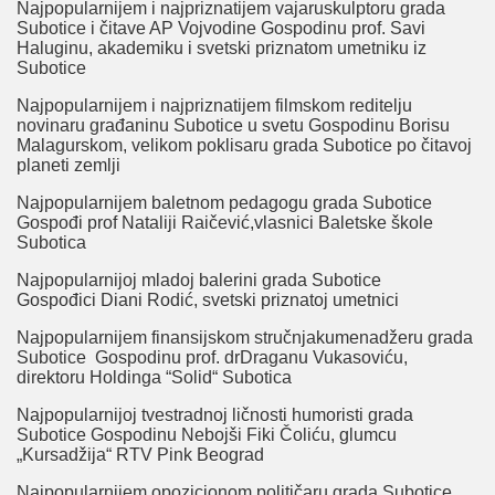
Najpopularnijem i najpriznatijem vajaruskulptoru grada
Subotice i čitave AP Vojvodine Gospodinu prof. Savi
Haluginu, akademiku i svetski priznatom umetniku iz
Subotice
Najpopularnijem i najpriznatijem filmskom reditelju
novinaru građaninu Subotice u svetu Gospodinu Borisu
Malagurskom, velikom poklisaru grada Subotice po čitavoj
planeti zemlji
Najpopularnijem baletnom pedagogu grada Subotice
Gospođi prof Nataliji Raičević,vlasnici Baletske škole
Subotica
Najpopularnijoj mladoj balerini grada Subotice
Gospođici Diani Rodić, svetski priznatoj umetnici
Najpopularnijem finansijskom stručnjakumenadžeru grada
Subotice Gospodinu prof. drDraganu Vukasoviću,
direktoru Holdinga “Solid“ Subotica
Najpopularnijoj tvestradnoj ličnosti humoristi grada
Subotice Gospodinu Nebojši Fiki Čoliću, glumcu
„Kursadžija“ RTV Pink Beograd
Najpopularnijem opozicionom političaru grada Subotice