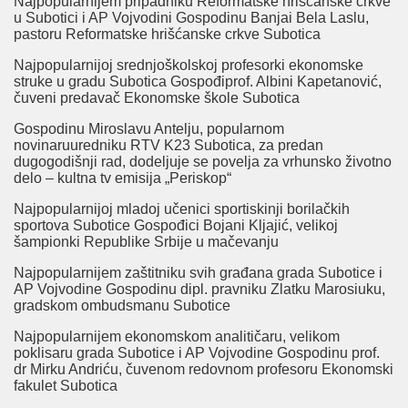
Najpopularnijem pripadniku Reformatske hrišćanske crkve
u Subotici i AP Vojvodini Gospodinu Banjai Bela Laslu,
pastoru Reformatske hrišćanske crkve Subotica
Najpopularnijoj srednjoškolskoj profesorki ekonomske
struke u gradu Subotica Gospođiprof. Albini Kapetanović,
čuveni predavač Ekonomske škole Subotica
Gospodinu Miroslavu Antelju, popularnom
novinaruuredniku RTV K23 Subotica, za predan
dugogodišnji rad, dodeljuje se povelja za vrhunsko životno
delo – kultna tv emisija „Periskop“
Najpopularnijoj mladoj učenici sportiskinji borilačkih
sportova Subotice Gospođici Bojani Kljajić, velikoj
šampionki Republike Srbije u mačevanju
Najpopularnijem zaštitniku svih građana grada Subotice i
AP Vojvodine Gospodinu dipl. pravniku Zlatku Marosiuku,
gradskom ombudsmanu Subotice
Najpopularnijem ekonomskom analitičaru, velikom
poklisaru grada Subotice i AP Vojvodine Gospodinu prof.
dr Mirku Andriću, čuvenom redovnom profesoru Ekonomski
fakulet Subotica