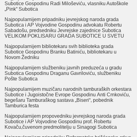
Subotice Gospodinu Radi Miloševiću, vlasniku Autoškole
„Pink“ Subotica
Najpopularnijem pripadniku jevrejskog naroda grada
Subotica i AP Vojvodine Gospodinu advokatu Robertu
Sabadošu, predsedniku Jevrejske zajednice Subotica
VELIKOM POKLISARU GRADA SUBOTICE U SVETU
Najpopularnijem bibliotekaru svih biblioteka grada
Subotice Gospodinu Branku Batiniću, bibliotekaru u
Novom Žedniku
Najpopularnijem službeniku javnih preduzeća u gradu
Subotica Gospodinu Draganu Gavriloviću, službeniku
Pošte Subotica
Najpopularnijem muzičaru narodnih tamburaških orkestara
Subotice i Jugoistočne Evrope Gospodinu Anti Crnkoviću,
begešaru Tamburaškog sastava „Biseri“, pobednik
Tamburica festa
Najpopularnijem propovedniku jevrejskog naroda grada
Subotice i AP Vojvodine Gospodinu prof. Robertu
Kovaču,čuvenom predmolitelju u Sinagogi Subotica