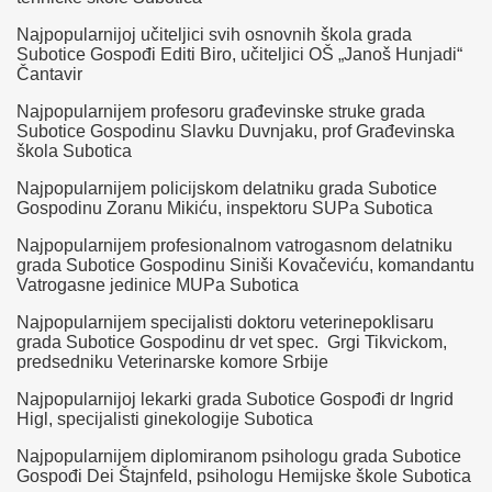
Najpopularnijoj učiteljici svih osnovnih škola grada
Subotice Gospođi Editi Biro, učiteljici OŠ „Janoš Hunjadi“
Čantavir
Najpopularnijem profesoru građevinske struke grada
Subotice Gospodinu Slavku Duvnjaku, prof Građevinska
škola Subotica
Najpopularnijem policijskom delatniku grada Subotice
Gospodinu Zoranu Mikiću, inspektoru SUPa Subotica
Najpopularnijem profesionalnom vatrogasnom delatniku
grada Subotice Gospodinu Siniši Kovačeviću, komandantu
Vatrogasne jedinice MUPa Subotica
Najpopularnijem specijalisti doktoru veterinepoklisaru
grada Subotice Gospodinu dr vet spec. Grgi Tikvickom,
predsedniku Veterinarske komore Srbije
Najpopularnijoj lekarki grada Subotice Gospođi dr Ingrid
Higl, specijalisti ginekologije Subotica
Najpopularnijem diplomiranom psihologu grada Subotice
Gospođi Dei Štajnfeld, psihologu Hemijske škole Subotica