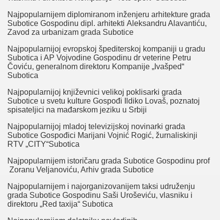
Najpopularnijem diplomiranom inženjeru arhitekture grada
Subotice Gospodinu dipl. arhitekti Aleksandru Alavantiću,
Zavod za urbanizam grada Subotice
Najpopularnijoj evropskoj špediterskoj kompaniji u gradu
Subotica i AP Vojvodine Gospodinu dr veterine Petru
Čoviću, generalnom direktoru Kompanije „Ivašped“
Subotica
Najpopularnijoj književnici velikoj poklisarki grada
Subotice u svetu kulture Gospođi Ildiko Lovaš, poznatoj
spisateljici na mađarskom jeziku u Srbiji
Najpopularnijoj mladoj televizijskoj novinarki grada
Subotice Gospođici Marijani Vojnić Rogić, žurnaliskinji
RTV „CITY“Subotica
Najpopularnijem istoričaru grada Subotice Gospodinu prof
Zoranu Veljanoviću, Arhiv grada Subotice
Najpopularnijem i najorganizovanijem taksi udruženju
grada Subotice Gospodinu Saši Uroševiću, vlasniku i
direktoru „Red taxija“ Subotica