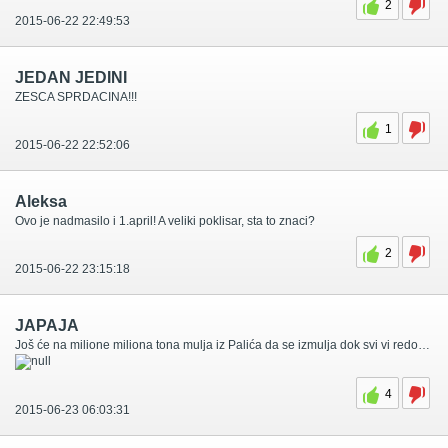
2
2015-06-22 22:49:53
JEDAN JEDINI
ZESCA SPRDACINA!!!
1
2015-06-22 22:52:06
Aleksa
Ovo je nadmasilo i 1.april! A veliki poklisar, sta to znaci?
2
2015-06-22 23:15:18
JAPAJA
Još će na milione miliona tona mulja iz Palića da se izmulja dok svi vi redom počevši od žirija pa do kojekakvih vikara i poklisara ne budete primirisati našem Stipanu.
4
2015-06-23 06:03:31