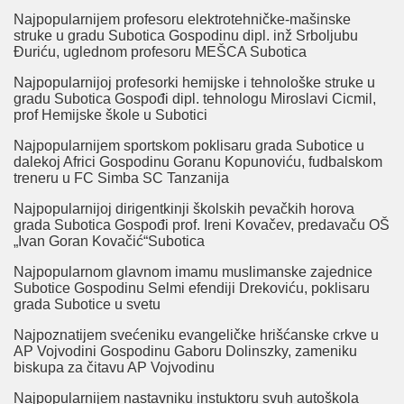
Najpopularnijem profesoru elektrotehničke-mašinske
struke u gradu Subotica Gospodinu dipl. inž Srboljubu
Đuriću, uglednom profesoru MEŠCA Subotica
Najpopularnijoj profesorki hemijske i tehnološke struke u
gradu Subotica Gospođi dipl. tehnologu Miroslavi Cicmil,
prof Hemijske škole u Subotici
Najpopularnijem sportskom poklisaru grada Subotice u
dalekoj Africi Gospodinu Goranu Kopunoviću, fudbalskom
treneru u FC Simba SC Tanzanija
Najpopularnijoj dirigentkinji školskih pevačkih horova
grada Subotica Gospođi prof. Ireni Kovačev, predavaču OŠ
„Ivan Goran Kovačić“Subotica
Najpopularnom glavnom imamu muslimanske zajednice
Subotice Gospodinu Selmi efendiji Drekoviću, poklisaru
grada Subotice u svetu
Najpoznatijem svećeniku evangeličke hrišćanske crkve u
AP Vojvodini Gospodinu Gaboru Dolinszky, zameniku
biskupa za čitavu AP Vojvodinu
Najpopularnijem nastavniku instuktoru svuh autoškola