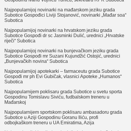
Najpopularnijoj novinarki na mađarskom jeziku grada
Subotice Gospođici Liviji Stojanović, novinarki „Mađar soa“
Subotica
Najpopularnijoj novinarki na hrvatskom jeziku grada
Subotice Gospođi dr sc Jasminki Dulić, urednici „Hrvatske
riječi“ Subotica
Najpopularnijoj novinarki na bunjevačkom jeziku grada
Subotice Gospođi mr Suzani Kujundžić Ostojić, urednici
„Bunjevačkih novina“ Subotica
Najpopularnijoj apotekarki – farmaceutu grada Subotice
Gospođi mr ph Evi Gubičak, vlasnici Apoteke „Humanos“
Subotica
Najpopularnijem poklisaru grada Subotice u svetu sporta
Gospodinu Tomislavu Siviću, fudbalskom treneru u
Mađarskoj
Najpopularnijem sportskom poklisaru ambasadoru grada
Subotice u Aziji Gospodinu Goranu Iliću, profi
odbojkaškom treneru u UA Emiratima, Azija