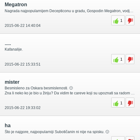
Megatron
Nagrada najpopularnijem Decepticonu u gradu, Gospodin Megatron, vodja Decepticona.
1
2015-06-22 14:40:04
.....
Kafanalije.
1
2015-06-22 15:33:51
mister
Besmisleno za Oskara besmislenosti. 🙂
Zna li neko ko je bio u žiriju? Da vidim te careve koji su upoznati sa radom ovolikog naroda.
1
2015-06-22 19:33:02
ha
Što je najgore, najpopularniji Subotičanin ni nije na spisku. 🙂