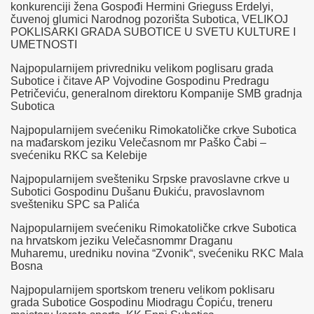
konkurenciji žena Gospođi Hermini Grieguss Erdelyi,
čuvenoj glumici Narodnog pozorišta Subotica, VELIKOJ
POKLISARKI GRADA SUBOTICE U SVETU KULTURE I
UMETNOSTI
Najpopularnijem privredniku velikom poglisaru grada
Subotice i čitave AP Vojvodine Gospodinu Predragu
Petričeviću, generalnom direktoru Kompanije SMB gradnja
Subotica
Najpopularnijem svećeniku Rimokatoličke crkve Subotica
na mađarskom jeziku Velečasnom mr Paško Čabi –
svećeniku RKC sa Kelebije
Najpopularnijem svešteniku Srpske pravoslavne crkve u
Subotici Gospodinu Dušanu Đukiću, pravoslavnom
svešteniku SPC sa Palića
Najpopularnijem svećeniku Rimokatoličke crkve Subotica
na hrvatskom jeziku Velečasnommr Draganu
Muharemu, uredniku novina “Zvonik“, svećeniku RKC Mala
Bosna
Najpopularnijem sportskom treneru velikom poklisaru
grada Subotice Gospodinu Miodragu Ćopiću, treneru