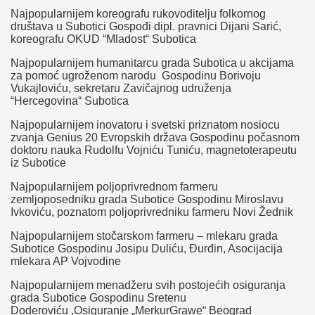
Najpopularnijem koreografu rukovoditelju folkornog
društava u Subotici Gospođi dipl. pravnici Dijani Sarić,
koreografu OKUD “Mladost“ Subotica
Najpopularnijem humanitarcu grada Subotica u akcijama
za pomoć ugroženom narodu Gospodinu Borivoju
Vukajloviću, sekretaru Zavičajnog udruženja
“Hercegovina“ Subotica
Najpopularnijem inovatoru i svetski priznatom nosiocu
zvanja Genius 20 Evropskih država Gospodinu počasnom
doktoru nauka Rudolfu Vojniću Tuniću, magnetoterapeutu
iz Subotice
Najpopularnijem poljoprivrednom farmeru
zemljoposedniku grada Subotice Gospodinu Miroslavu
Ivkoviću, poznatom poljoprivredniku farmeru Novi Žednik
Najpopularnijem stočarskom farmeru – mlekaru grada
Subotice Gospodinu Josipu Duliću, Đurđin, Asocijacija
mlekara AP Vojvodine
Najpopularnijem menadžeru svih postojećih osiguranja
grada Subotice Gospodinu Sretenu
Doderoviću ,Osiguranje „MerkurGrawe“ Beograd