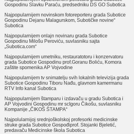
Gospodinu Slavku Paraću, predsedniku DS GO Subotica
Najpopularnijem novinskom fotoreporteru grada Subotice
Gospodinu Dejanu Malagurskom, Subotičke novine“
Subotica
Najpopularnijem onlajn novinaru grada Subotice
Gospodinu Milošu Peroviću, suvlasniku sajta
„Subotica.com“
Najpopularnijem umetniku, restauratotoru i konzervatoru
grada Subotice Gospodinu prof.Goranu Boliću, Komora
zaštite spomenika AP Vojvodine
Najpopularnijem tv snimatelju svih lokalnih televizija grada
Subotice Gospodinu Tiboru Nađu, glavnom kamermanu
RTV Info kanal Subotica
Najpopularnijem štamparu i izdavaču u gradu Subotica i
AP Vojvodini Gospodinu mr scIgoru Čikošu, suvlasniku
Kompanije „ČIKOŠ ŠTAMPA“
Najpolularnijoj srednjoškolskoj profesorki medicinske
struke grada Subotice Gospođiprof. Stojanki Bjeletić,
predavaču Medicinske škola Subotica