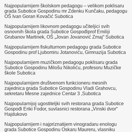
Najpopularnijem školskom pedagogu – velikom poklisaru
grada Subotice Gospodinu mr Zdenku Kunčaku, pedagogu
OŠ Ivan Goran Kovačić Subotica
Najpopularnijem likovnom pedagogu učiteljici svih
osnovnih škola grada Subotice Gospođiprof Emiliji
Grubanov Martinek, OŠ „Jovan Jovanović Zmaj“ Subotica
Najpopularnijem fiskulturnom pedagogu grada Subotice
Gospodinu prof Ljubomiru Jotanoviću, Gimnazija Subotica
Najpopularnijem muzičkom pedagogu poklisaru grada
Subotice Gospodinu Milošu Nikoliću, profesoru Muzičke
škole Subotica
Najpopularnijem društvenom funkcioneru mesnih
zajednica grada Subotice Gospodinu Vladi Grahovcu,
sekretaru Mesne zajednice Centar 3 ,Subotica
Najpopularnijoj ugostiteljki svih restorana grada Subotice
Gospođi Eriki Fodor, suvlasnici restorana „Vinski dvor“
Hajdukovo
Najpopularnijem i najpriznatijem vinogradaru enologu
grada Subotice Gospodinu Oskaru Maureru, vlasniku