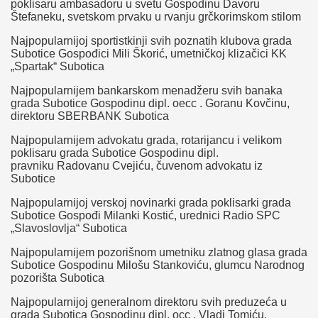
poklisaru ambasadoru u svetu Gospodinu Davoru
Štefaneku, svetskom prvaku u rvanju grčkorimskom stilom
Najpopularnijoj sportistkinji svih poznatih klubova grada
Subotice Gospođici Mili Škorić, umetničkoj klizačici KK
„Spartak“ Subotica
Najpopularnijem bankarskom menadžeru svih banaka
grada Subotice Gospodinu dipl. oecc . Goranu Kovčinu,
direktoru SBERBANK Subotica
Najpopularnijem advokatu grada, rotarijancu i velikom
poklisaru grada Subotice Gospodinu dipl.
pravniku Radovanu Cvejiću, čuvenom advokatu iz
Subotice
Najpopularnijoj verskoj novinarki grada poklisarki grada
Subotice Gospođi Milanki Kostić, urednici Radio SPC
„Slavoslovlja“ Subotica
Najpopularnijem pozorišnom umetniku zlatnog glasa grada
Subotice Gospodinu Milošu Stankoviću, glumcu Narodnog
pozorišta Subotica
Najpopularnijoj generalnom direktoru svih preduzeća u
grada Subotica Gospodinu dipl. occ . Vladi Tomiću,