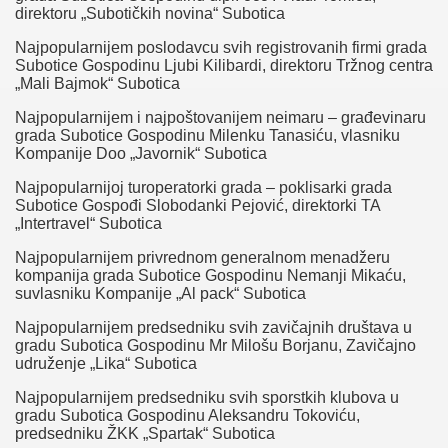
direktoru „Subotičkih novina“ Subotica
Najpopularnijem poslodavcu svih registrovanih firmi grada
Subotice Gospodinu Ljubi Kilibardi, direktoru Tržnog centra
„Mali Bajmok“ Subotica
Najpopularnijem i najpoštovanijem neimaru – građevinaru
grada Subotice Gospodinu Milenku Tanasiću, vlasniku
Kompanije Doo „Javornik“ Subotica
Najpopularnijoj turoperatorki grada – poklisarki grada
Subotice Gospođi Slobodanki Pejović, direktorki TA
„Intertravel“ Subotica
Najpopularnijem privrednom generalnom menadžeru
kompanija grada Subotice Gospodinu Nemanji Mikaću,
suvlasniku Kompanije „Al pack“ Subotica
Najpopularnijem predsedniku svih zavičajnih društava u
gradu Subotica Gospodinu Mr Milošu Borjanu, Zavičajno
udruženje „Lika“ Subotica
Najpopularnijem predsedniku svih sporstkih klubova u
gradu Subotica Gospodinu Aleksandru Tokoviću,
predsedniku ŽKK „Spartak“ Subotica