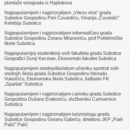
plantaže vinograda iz Hajdukova
Najpopularnijem i najpriznatijem „Vitezu vina“ grada
Subotice Gospodinu Peri Čuvardiću, Vinarija „Čuvardić“
Kelebija Subotica
Najpopularnijem i najpriznatijem informatičaru grada
Subotice Gospodinu Zoranu Milanoviću, prof Politehničke
škole Subotica
Najpopularnijoj studentkinji svih fakulteta grada Subotice
Gospođici Dunji Kecman, Ekonomski fakultet Subotica
Najpopularnijem srednjoškolskom učeniku sportisti svih
srednjih škola grada Subotice Gospodinu Nenadu
Vukoičiću, Ekonomska škola Subotica ,fudbaler FK
„Spartak“ Subotica
Najpopularnijem i najpriznatijem cariniku grada Subotice
Gospodinu Dušanu Erakoviću, službeniku Carinarnice
Subotica
Najpopularnijem i najpriznatijem turizmologu grada
Subotice Gospodinu Goranu Gabriću, direktoru JKP „Park
Palić“ Palić