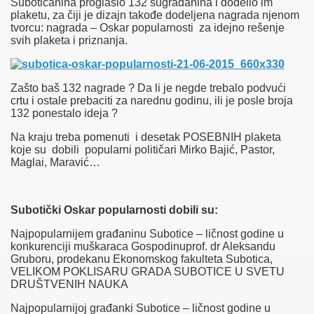
Subotičanina proglasio 132 sugrađanina i dodelio im
plaketu, za čiji je dizajn takođe dodeljena nagrada njenom
tvorcu: nagrada – Oskar popularnosti za idejno rešenje
svih plaketa i priznanja.
Zašto baš 132 nagrade ? Da li je negde trebalo podvući
crtu i ostale prebaciti za narednu godinu, ili je posle broja
132 ponestalo ideja ?
Na kraju treba pomenuti i desetak POSEBNIH plaketa
koje su dobili popularni političari Mirko Bajić, Pastor,
Maglai, Maravić…
Subotički Oskar popularnosti dobili su:
Najpopularnijem građaninu Subotice – ličnost godine u
konkurenciji muškaraca Gospodinuprof. dr Aleksandu
Gruboru, prodekanu Ekonomskog fakulteta Subotica,
VELIKOM POKLISARU GRADA SUBOTICE U SVETU
DRUŠTVENIH NAUKA
Najpopularnijoj građanki Subotice – ličnost godine u