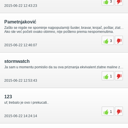
3
2015-06-22 12:43:23
Pametnjaković
Zašto se nigde ne spominje najpopularniji šuster, bravar, krojač, poštar, zlatar, pekar, burekdžija, željezničar, kondukter, vodovodar, odžačar i picopekač?
Ako ste već počeli ovako obimno, nije pošteno prema nespomenutima.
3
2015-06-22 12:46:07
stormwatch
Ja sam u momentu pomislio da su ova priznanja ekvivalent zlatne maline za filmski rad, ali posto na ovoj listi ima i par stvarno izuzetnih ljudi ovde neshto kanda ne shtima.
1
2015-06-22 12:53:43
123
uf, trebalo je ovo i prekucati..
1
2015-06-22 14:24:14