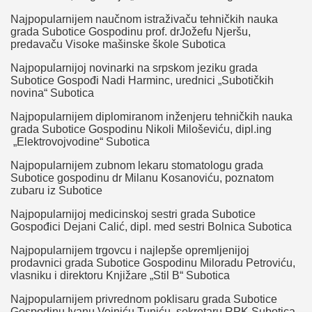
Najpopularnijem naučnom istraživaču tehničkih nauka
grada Subotice Gospodinu prof. drJožefu Njeršu,
predavaču Visoke mašinske škole Subotica
Najpopularnijoj novinarki na srpskom jeziku grada
Subotice Gospođi Nadi Harminc, urednici „Subotičkih
novina“ Subotica
Najpopularnijem diplomiranom inženjeru tehničkih nauka
grada Subotice Gospodinu Nikoli Miloševiću, dipl.ing
„Elektrovojvodine“ Subotica
Najpopularnijem zubnom lekaru stomatologu grada
Subotice gospodinu dr Milanu Kosanoviću, poznatom
zubaru iz Subotice
Najpopularnijoj medicinskoj sestri grada Subotice
Gospođici Dejani Calić, dipl. med sestri Bolnica Subotica
Najpopularnijem trgovcu i najlepše opremljenijoj
prodavnici grada Subotice Gospodinu Miloradu Petroviću,
vlasniku i direktoru Knjižare „Stil B“ Subotica
Najpopularnijem privrednom poklisaru grada Subotice
Gospodinu Ivanu Vojniću Tuniću, sekretaru RPK Subotica