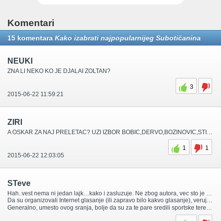
Komentari
15 komentara
Kako izabrati najpopularnijeg Subotičanina
NEUKI
ZNA LI NEKO KO JE DJALAI ZOLTAN?
3
2015-06-22 11:59:21
ZIRI
A OSKAR ZA NAJ PRELETAC? UZI IZBOR BOBIC,DERVO,BOZINOVIC,STIPANOVIC,SKORIC ITD……..
1
1
2015-06-22 12:03:05
STeve
Hah..vest nema ni jedan lajk…kako i zasluzuje. Ne zbog autora, vec sto je neverovatna glupost kako izdelise nagrade i babama i zhabama.
Da su organizovali Internet glasanje (ili zapravo bilo kakvo glasanje), verujem da vecina nabrojanih ne bi bila na ovoj listi.
Generalno, umesto ovog sranja, bolje da su za te pare sredili sportske terene na Palicu. Ne znam koliko ulaganje treba gradu da se makar pokosi trava…