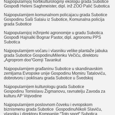
Najpopularnijoj hortikulturologinji ekologu grada Subotice
Gospođi Heleni Saghmeister, dipl. inž ZOO Palić Subotica
Najpopularnijem komunalnom policajacu grada Subotice
Gospodinu Saši Salaiu iz Subotice, Komunalna policija
grada Subotice
Najpopularnijoj inžinjerki agronomije u gradu Subotica
Gospođi Hajnalki Bognar Pastor, dipl. agronomu PPS
Subotica
Najpopularnijem voćaru i vlasniku velike plantaže jabuka
grada Subotice GospodinuMilenku Večiću, direktoru
„Agroprom doo“Gornji Tavankut
Najpopularnijem građaninu Subotice u skandinavskim
zemljama Evropske unije Gospodinu Momiru Tataloviću,
dobrotvoru i poklisaru grada Subotice u Švedskoj
Najpopularnijem kulturologu grada Subotice
Gospodinu Tomislavu Žigmanovu, ravnatelju Zavoda za
kulturu AP Vojvodine
Najpopularnijem poslovnom čoveku i evropskom
biznismenu grada Subotice GospodinuNikoli Slaviću,
vlasniku i direktoru Kompanije “Toto sport“ Subotica