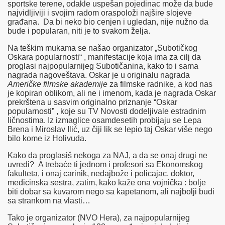
sportske terene, odakle uspešan pojedinac može da bude
functionalities and security features of the website. These cookies do
najvidljiviji i svojim radom oraspoloži najšire slojeve
not store any personal information.
građana. Da bi neko bio cenjen i ugledan, nije nužno da
Non-necessary
bude i popularan, niti je to svakom želja.
Non-necessary
Any cookies that may not be particularly necessary for the website to
Na teškim mukama se našao organizator „Subotičkog
function and is used specifically to collect user personal data via
Oskara popularnosti“ , manifestacije koja ima za cilj da
analytics, ads, other embedded contents are termed as non-necessary
proglasi najpopularnijeg Subotičanina, kako to i sama
cookies. It is mandatory to procure user consent prior to running these
nagrada nagoveštava. Oskar je u originalu nagrada
cookies on your website.
Američke filmske akademije
za filmske radnike, a kod nas
SAVE & ACCEPT
je kopiran oblikom, ali ne i imenom, kada je nagrada Oskar
prekrštena u sasvim originalno priznanje “Oskar
popularnosti” , koje su TV Novosti dodeljivale estradnim
ličnostima. Iz izmaglice osamdesetih probijaju se Lepa
Brena i Miroslav Ilić, uz čiji lik se lepio taj Oskar više nego
bilo kome iz Holivuda.
Naslovna
Vesti
Kako da proglasiš nekoga za NAJ, a da se onaj drugi ne
Dešavanja
uvredi? A trebaće ti jednom i profesori sa Ekonomskog
Galerije
fakulteta, i onaj carinik, nedajbože i policajac, doktor,
Nekretnine
medicinska sestra, zatim, kako kaže ona vojnička : bolje
Laguna
biti dobar sa kuvarom nego sa kapetanom, ali najbolji budi
sa strankom na vlasti…
Tako je organizator (NVO Hera), za najpopularnijeg