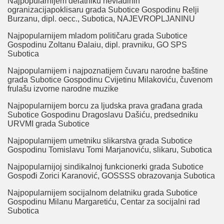
Najpopularnijem delatniku nevladinih
ogranizacijapoklisaru grada Subotice Gospodinu Relji
Burzanu, dipl. oecc., Subotica, NAJEVROPLJANINU
Najpopularnijem mladom političaru grada Subotice
Gospodinu Zoltanu Đalaiu, dipl. pravniku, GO SPS
Subotica
Najpopularnijem i najpoznatijem čuvaru narodne baštine
grada Subotice Gospodinu Cvijetinu Milakoviću, čuvenom
frulašu izvorne narodne muzike
Najpopularnijem borcu za ljudska prava građana grada
Subotice Gospodinu Dragoslavu Dašiću, predsedniku
URVMI grada Subotice
Najpopularnijem umetniku slikarstva grada Subotice
Gospodinu Tomislavu Tomi Marjanoviću, slikaru, Subotica
Najpopularnijoj sindikalnoj funkcionerki grada Subotice
Gospođi Zorici Karanović, GOSSSS obrazovanja Subotica
Najpopularnijem socijalnom delatniku grada Subotice
Gospodinu Milanu Margaretiću, Centar za socijalni rad
Subotica