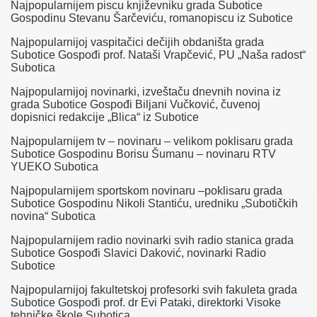
Najpopularnijem piscu književniku grada Subotice
Gospodinu Stevanu Šarčeviću, romanopiscu iz Subotice
Najpopularnijoj vaspitačici dečijih obdaništa grada
Subotice Gospođi prof. Nataši Vrapčević, PU „Naša radost“
Subotica
Najpopularnijoj novinarki, izveštaču dnevnih novina iz
grada Subotice Gospođi Biljani Vučković, čuvenoj
dopisnici redakcije „Blica“ iz Subotice
Najpopularnijem tv – novinaru – velikom poklisaru grada
Subotice Gospodinu Borisu Šumanu – novinaru RTV
YUEKO Subotica
Najpopularnijem sportskom novinaru –poklisaru grada
Subotice Gospodinu Nikoli Stantiću, uredniku „Subotičkih
novina“ Subotica
Najpopularnijem radio novinarki svih radio stanica grada
Subotice Gospođi Slavici Daković, novinarki Radio
Subotice
Najpopularnijoj fakultetskoj profesorki svih fakuleta grada
Subotice Gospođi prof. dr Evi Pataki, direktorki Visoke
tehničke škole Subotica