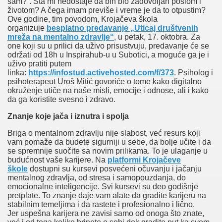
sam?“. Šta mi nedostaje da bih bio zadovoljan poslom i
životom? A čega imam previše i vreme je da to otpustim?
Ove godine, tim povodom, Krojačeva škola
organizuje
besplatno predavanje „Uticaj društvenih
mreža na mentalno zdravlje“
, u petak, 17. oktobra. Za
one koji su u prilici da uživo prisustvuju, predavanje će se
održati od 18h u Inspirahub-u u Subotici, a moguće ga je i
uživo pratiti putem
linka:
https://infostud.activehosted.com/f/373
. Psiholog i
psihoterapeut Uroš Mitić govoriće o tome kako digitalno
okruženje utiče na naše misli, emocije i odnose, ali i kako
da ga koristite svesno i zdravo.
Znanje koje jača i iznutra i spolja
Briga o mentalnom zdravlju nije slabost, već resurs koji
vam pomaže da budete sigurniji u sebe, da bolje učite i da
se spremnije suočite sa novim prilikama. To je ulaganje u
budućnost vaše karijere. Na
platformi Krojačeve
škole
dostupni su kursevi posvećeni očuvanju i jačanju
mentalnog zdravlja, od stresa i samopouzdanja, do
emocionalne inteligencije. Svi kursevi su deo godišnje
pretplate. To znanje daje vam alate da gradite karijeru na
stabilnim temeljima i da rastete i profesionalno i lično.
Jer uspešna karijera ne zavisi samo od onoga što znate,