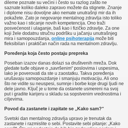
These cookies do not store any personal information.
dileme poznate su većini i često su razlog zašto ne
Non-necessary
saznate koliko daleko zapravo možete da stignete. Znanje
Non-necessary
i diplome nisu dovoljne ako nemate unutrašnji mir da ih
Any cookies that may not be particularly necessary for the
pokažete. Zato je negovanje mentalnog zdravlja isto toliko
website to function and is used specifically to collect user
važno kao i sticanje novih kompetencija. Ono traži
personal data via analytics, ads, other embedded contents are
posvećenost i ulaganje, baš kao i fizičko zdravlje.
Za one
termed as non-necessary cookies. It is mandatory to procure user
koji žele dodatnu stručnu podršku u jačanju unutrašnjeg
consent prior to running these cookies on your website.
mira i samopouzdanja,
online psihoterapija
može biti
SAVE & ACCEPT
fleksibilan i praktičan način rada na mentalnom zdravlju.
Poređenja koja često postaju prepreka
Naslovna
Poseban izazov danas dolazi sa društvenih mreža. Dok
Vesti
gledate tuđe objave o „savršenim“ poslovima i uspesima,
Dešavanja
lako je poverovati da ste u zaostatku. Takva poređenja
Galerije
urušavaju samopouzdanje i smanjuju motivaciju. Ali ono
Nekretnine
što ne vidite su neuspesi, sumnje i borbe koje drugi ljudi ne
Laguna
dele javno. Ključ je u tome da ostanete usmereni na svoj
put i gradite karijeru u skladu sa sopstvenim vrednostima i
ciljevima.
Povod da zastanete i zapitate se „Kako sam?“
Svetski dan mentalnog zdravlja upravo je trenutak da
zastanete i razmislite o sebi. Postavite sebi pitanje: „Kako