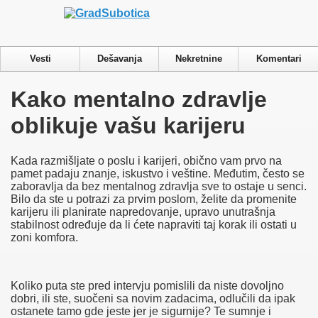
Privacy & Cookies Policy
Vesti
Dešavanja
Nekretnine
Komentari
Close
Kako mentalno zdravlje
Privacy Overview
oblikuje vašu karijeru
This website uses cookies to improve your experience while you
navigate through the website. Out of these cookies, the cookies
that are categorized as necessary are stored on your browser as
Kada razmišljate o poslu i karijeri, obično vam prvo na
they are essential for the working of basic functionalities of the
pamet padaju znanje, iskustvo i veštine. Međutim, često se
website. We also use third-party cookies that help us analyze and
zaboravlja da bez mentalnog zdravlja sve to ostaje u senci.
understand how you use this website. These cookies will be
Bilo da ste u potrazi za prvim poslom, želite da promenite
stored in your browser only with your consent. You also have
karijeru ili planirate napredovanje, upravo unutrašnja
the option to opt-out of these cookies. But opting out of some of
stabilnost određuje da li ćete napraviti taj korak ili ostati u
these cookies may have an effect on your browsing experience.
zoni komfora.
Necessary
Necessary
Always Enabled
Necessary cookies are absolutely essential for the website to
Koliko puta ste pred intervju pomislili da niste dovoljno
function properly. This category only includes cookies that
dobri, ili ste, suočeni sa novim zadacima, odlučili da ipak
ensures basic functionalities and security features of the website.
ostanete tamo gde jeste jer je sigurnije? Te sumnje i