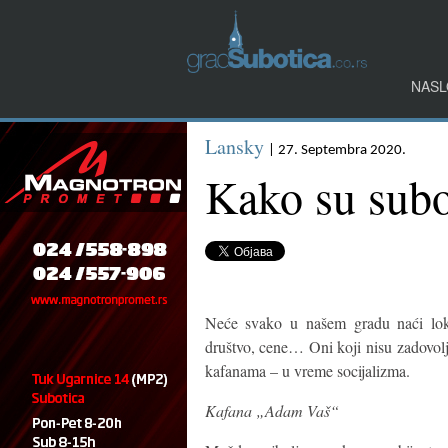
NASL
Lansky
| 27. Septembra 2020.
Kako su subo
Neće svako u našem gradu naći lok
društvo, cene… Oni koji nisu zadovolj
kafanama – u vreme socijalizma.
Kafana „Adam Vaš“