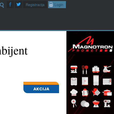
Registracija
Login
bijent