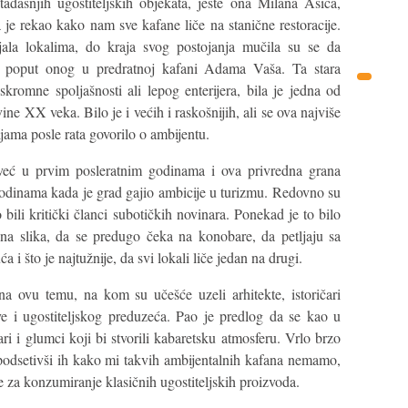
dašnjih ugostiteljskih objekata, jeste ona Milana Asića,
je rekao kako nam sve kafane liče na stanične restoracije.
ala lokalima, do kraja svog postojanja mučila su se da
o, poput onog u predratnoj kafani Adama Vaša. Ta stara
romne spoljašnosti ali lepog enterijera, bila je jedna od
ine XX veka. Bilo je i većih i raskošnijih, ali se ova najviše
ama posle rata govorilo o ambijentu.
 već u prvim posleratnim godinama i ova privredna grana
 godinama kada je grad gajio ambicije u turizmu. Redovno su
o bili kritički članci subotičkih novinara. Ponekad je to bilo
jasna slika, da se predugo čeka na konobare, da petljaju sa
 i što je najtužnije, da svi lokali liče jedan na drugi.
a ovu temu, na kom su učešće uzeli arhitekte, istoričari
ve i ugostiteljskog preduzeća. Pao je predlog da se kao u
i i glumci koji bi stvorili kabaretsku atmosferu. Vrlo brzo
podsetivši ih kako mi takvih ambijentalnih kafana nemamo,
e za konzumiranje klasičnih ugostiteljskih proizvoda.