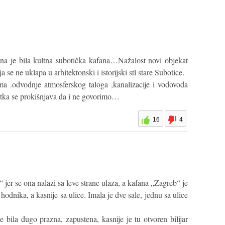
na je bila kultna subotička kafana…Nažalost novi objekat
a se ne uklapa u arhitektonski i istorijski stl stare Subotice.
ma .odvodnje atmosferskog taloga ,kanalizacije i vodovoda
očetka se prokišnjava da i ne govorimo…
16
4
 jer se ona nalazi sa leve strane ulaza, a kafana „Zagreb“ je
 hodnika, a kasnije sa ulice. Imala je dve sale, jednu sa ulice
je bila dugo prazna, zapustena, kasnije je tu otvoren bilijar