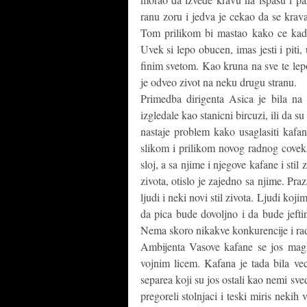
ranu zoru i jedva je cekao da se krav
Tom prilikom bi mastao kako ce kada 
Uvek si lepo obucen, imas jesti i pit
finim svetom. Kao kruna na sve te lepo
je odveo zivot na neku drugu stranu.
Primedba dirigenta Asica je bila na
izgledale kao stanicni bircuzi, ili da 
nastaje problem kako usaglasiti kafa
slikom i prilikom novog radnog coveka
sloj, a sa njime i njegove kafane i stil 
zivota, otislo je zajedno sa njime. Pra
ljudi i neki novi stil zivota. Ljudi koji
da pica bude dovoljno i da bude jeftin
Nema skoro nikakve konkurencije i rad
Ambijenta Vasove kafane se jos mag
vojnim licem. Kafana je tada bila v
separea koji su jos ostali kao nemi sv
pregoreli stolnjaci i teski miris nekih