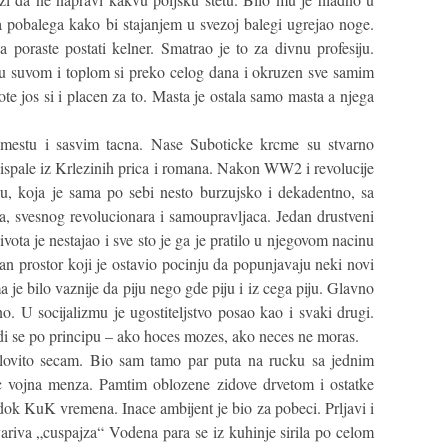
a pobalega kako bi stajanjem u svezoj balegi ugrejao noge.
poraste postati kelner. Smatrao je to za divnu profesiju.
i, u suvom i toplom si preko celog dana i okruzen sve samim
te jos si i placen za to. Masta je ostala samo masta a njega
 mestu i sasvim tacna. Nase Suboticke krcme su stvarno
su ispale iz Krlezinih prica i romana. Nakon WW2 i revolucije
nu, koja je sama po sebi nesto burzujsko i dekadentno, sa
, svesnog revolucionara i samoupravljaca. Jedan drustveni
zivota je nestajao i sve sto je ga je pratilo u njegovom nacinu
zan prostor koji je ostavio pocinju da popunjavaju neki novi
ma je bilo vaznije da piju nego gde piju i iz cega piju. Glavno
o. U socijalizmu je ugostiteljstvo posao kao i svaki drugi.
i se po principu – ako hoces mozes, ako neces ne moras.
lovito secam. Bio sam tamo par puta na rucku sa jednim
ec vojna menza. Pamtim oblozene zidove drvetom i ostatke
edok KuK vremena. Inace ambijent je bio za pobeci. Prljavi i
 variva „cuspajza“ Vodena para se iz kuhinje sirila po celom