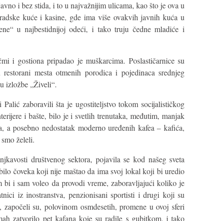
avno i bez stida, i to u najvažnijim ulicama, kao što je ova u
radske kuće i kasine, gde ima više ovakvih javnih kuća u
ne“ u najbestidnijoj odeći, i tako truju čedne mladiće i
čmi i gostiona pripadao je muškarcima. Poslastičarnice su
u restorani mesta otmenih porodica i pojedinaca srednjeg
u izložbe „Živeli“.
 Palić zaboravili šta je ugostiteljstvo tokom socijalističkog
erijere i bašte, bilo je i svetlih trenutaka, međutim, manjak
sa, a posebno nedostatak moderno uređenih kafea – kafića,
 smo želeli.
kavosti društvenog sektora, pojavila se kod našeg sveta
bilo čoveka koji nije maštao da ima svoj lokal koji bi uredio
i i sam voleo da provodi vreme, zaboravljajući koliko je
nici iz inostranstva, penzionisani sportisti i drugi koji su
, započeli su, polovinom osmdesetih, promene u ovoj sferi
ah zatvorilo pet kafana koje su radile s gubitkom, i tako