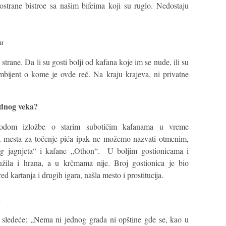
nostrane bistroe sa našim bifeima koji su ruglo. Nedostaju
u
trane. Da li su gosti bolji od kafana koje im se nude, ili su
 ambijent o kome je ovde reč. Na kraju krajeva, ni privatne
jednog veka?
odom izložbe o starim subotičim kafanama u vreme
a mesta za točenje pića ipak ne možemo nazvati otmenim,
og jagnjeta“ i kafane „Othon“. U boljim gostionicama i
užila i hrana, a u krčmama nije. Broj gostionica je bio
ed kartanja i drugih igara, našla mesto i prostitucija.
a
 sledeće: „Nema ni jednog grada ni opštine gde se, kao u