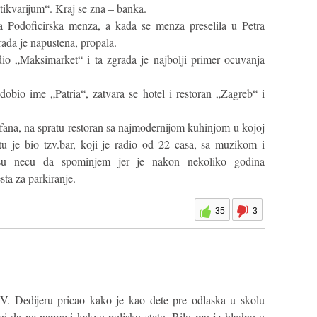
ntikvarijum“. Kraj se zna – banka.
 Podoficirska menza, a kada se menza preselila u Petra
ada je napustena, propala.
o „Maksimarket“ i ta zgrada je najbolji primer ocuvanja
 dobio ime „Patria“, zatvara se hotel i restoran „Zagreb“ i
afana, na spratu restoran sa najmodernijom kuhinjom u kojoj
tu je bio tzv.bar, koji je radio od 22 casa, sa muzikom i
asu necu da spominjem jer je nakon nekoliko godina
ta za parkiranje.
35
3
 V. Dedijeru pricao kako je kao dete pre odlaska u skolu
zi da ne napravi kakvu poljsku stetu. Bilo mu je hladno u