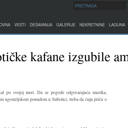
OVNA
VESTI
DEŠAVANJA
GALERIJE
NEKRETNINE
LAGUNA
tičke kafane izgubile am
al po svojoj meri. Da se pogode odgovarajuća muzika,
ni ugosteljskom ponudom u Subotici, treba da čuju priču o