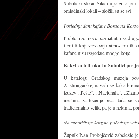
Subotički slikar Silađi uporedio je i
omladinski lokali – složili su se svi.
Poslednji dani kafane Borac na Korzo
Problem se može posmatrati i sa druge s
i oni ti koji srozavaju atmosferu ili
kafane nisu izgledale mnogo bolje.
Kakvi su bili lokali u Subotici pre 
U katalogu Gradskog muzeja pov
Austrougarske, navodi se kako brojn
izuzev „Pešte“, „Nacionala“, „Zlatn
mestima za točenje pića, tada se sl
tradicionalno velik, pa je u nekima, por
Na subotičkom korzou, početkom vek
Župnik Ivan Probojčević zabeležio je