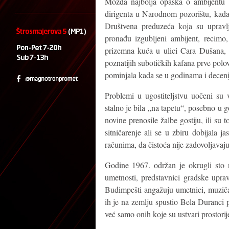
Možda najbolja opaska o ambijentu ta
dirigenta u Narodnom pozorištu, kada 
Društvena preduzeća koja su upravlj
pronađu izgubljeni ambijent, recim
prizemna kuća u ulici Cara Dušana, sk
poznatijih subotičkih kafana prve polov
pominjala kada se u godinama i decenij
Problemi u ugostiteljstvu uočeni su
stalno je bila „na tapetu“, posebno u
novine prenosile žalbe gostiju, ili su t
sitničarenje ali se u zbiru dobijala 
računima, da čistoća nije zadovoljavajuća
Godine 1967. održan je okrugli sto n
umetnosti, predstavnici gradske upra
Budimpešti angažuju umetnici, muzičar
ih je na zemlju spustio Bela Duranci 
već samo onih koje su ustvari prostorij