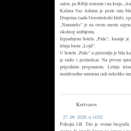
salon, pa Riblji restoran i na kraju „A
Kafana Vas Adama je posle rata bila
Drapsina (sada Gerontoloski klub), zgr
„Namateks“ je na ovom mestu sagradi
okolnog ambijenta.
Izgradnjom hotela „Palic“, kasnije je
letnja basta „Lojd“.
U hotelu „Palic“ u prizemlju je bila k
je radio i poslasticar. Na prvom spra
prigodnim programom. Letnju ter
nemilosrdno unistena radi nekoliko mes
Kertvaros
27. 09. 2020. u 14:02
Pokojni J.B. Tito je svome biografu
morao da izvede kravu na ispasu i pa