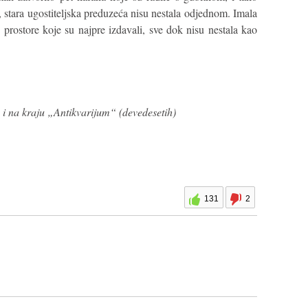
, stara ugostiteljska preduzeća nisu nestala odjednom. Imala
prostore koje su najpre izdavali, sve dok nisu nestala kao
 na kraju „Antikvarijum“ (devedesetih)
131
2