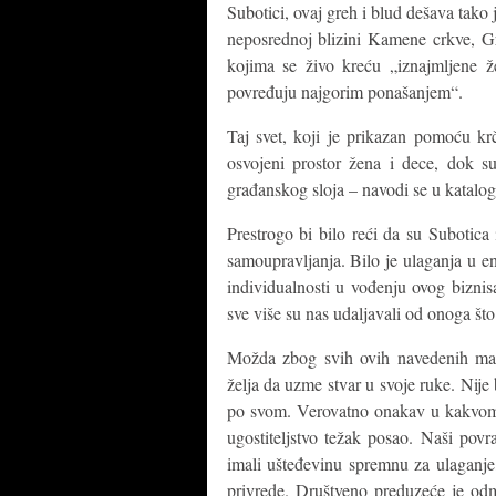
Subotici, ovaj greh i blud dešava tako j
neposrednoj blizini Kamene crkve, G
kojima se živo kreću „iznajmljene že
povređuju najgorim ponašanjem“.
Taj svet, koji je prikazan pomoću kr
osvojeni prostor žena i dece, dok s
građanskog sloja – navodi se u katalog
Prestrogo bi bilo reći da su Subotica i
samoupravljanja. Bilo je ulaganja u ent
individualnosti u vođenju ovog bizni
sve više su nas udaljavali od onoga što
Možda zbog svih ovih navedenih manj
želja da uzme stvar u svoje ruke. Nije 
po svom. Verovatno onakav u kakvom b
ugostiteljstvo težak posao. Naši povrat
imali ušteđevinu spremnu za ulaganje
privrede. Društveno preduzeće je odm