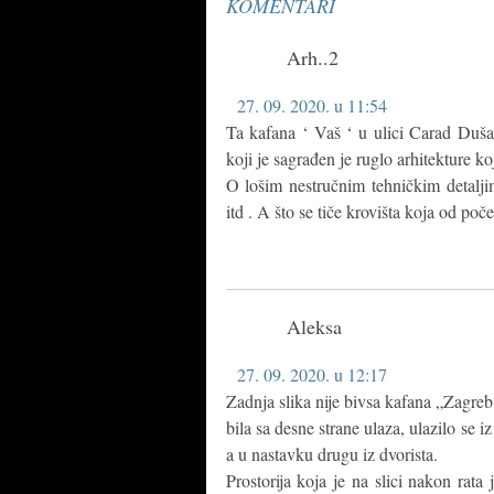
KOMENTARI
Arh..2
27. 09. 2020. u 11:54
Ta kafana ‘ Vaš ‘ u ulici Carad Duša
koji je sagrađen je ruglo arhitekture koj
O lošim nestručnim tehničkim detalji
itd . A što se tiče krovišta koja od p
Aleksa
27. 09. 2020. u 12:17
Zadnja slika nije bivsa kafana „Zagreb“
bila sa desne strane ulaza, ulazilo se iz
a u nastavku drugu iz dvorista.
Prostorija koja je na slici nakon rata 