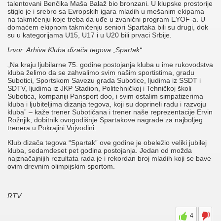
talentovani Benčika Maša Balaž bio bronzani. U klupske prostorije
stiglo je i srebro sa Evropskih igara mladih u mešanim ekipama
na takmičenju koje treba da uđe u zvanični program EYOF-a. U
domaćem ekipnom takmičenju seniori Spartaka bili su drugi, dok
su u kategorijama U15, U17 i u U20 bili prvaci Srbije.
Izvor: Arhiva Kluba dizača tegova „Spartak“
„Na kraju ljubilarne 75. godine postojanja kluba u ime rukovodstva
kluba želimo da se zahvalimo svim našim sportistima, gradu
Subotici, Sportskom Savezu grada Subotice, ljudima iz SSDT i
SDTV, ljudima iz JKP Stadion, Politehničkoj i Tehničkoj školi
Subotica, kompaniji Pansport doo, i svim ostalim simpatizerima
kluba i ljubiteljima dizanja tegova, koji su doprineli radu i razvoju
kluba” – kaže trener Subotičana i trener naše reprezentacije Ervin
Rožnjik, dobitnik ovogodišnje Spartakove nagrade za najboljeg
trenera u Pokrajini Vojvodini.
Klub dizača tegova “Spartak” ove godine je obeležio veliki jubilej
kluba, sedamdeset pet godina postojanja. Jedan od možda
najznačajnijih rezultata rada je i rekordan broj mladih koji se bave
ovim drevnim olimpijskim sportom.
RTV
4