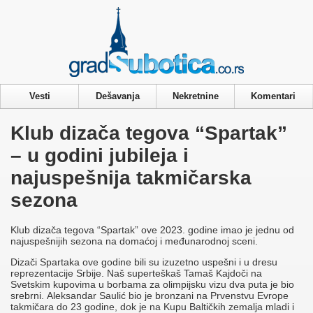
Privacy & Cookies Policy
Vesti
Dešavanja
Nekretnine
Komentari
Klub dizača tegova “Spartak”
– u godini jubileja i
najuspešnija takmičarska
sezona
Klub dizača tegova “Spartak” ove 2023. godine imao je jednu od
najuspešnijih sezona na domaćoj i međunarodnoj sceni.
Dizači Spartaka ove godine bili su izuzetno uspešni i u dresu
reprezentacije Srbije. Naš superteškaš Tamaš Kajdoči na
Svetskim kupovima u borbama za olimpijsku vizu dva puta je bio
srebrni. Aleksandar Saulić bio je bronzani na Prvenstvu Evrope
takmičara do 23 godine, dok je na Kupu Baltičkih zemalja mladi i