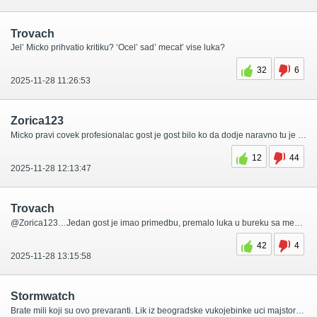
Trovach
Jel’ Micko prihvatio kritiku? ‘Ocel’ sad’ mecat’ vise luka?
32
6
2025-11-28 11:26:53
Zorica123
Micko pravi covek profesionalac gost je gost bilo ko da dodje naravno tu je najbolji burek u gradu mozda i sire,,,Reklama extra bravo za Micka…
12
44
2025-11-28 12:13:47
Trovach
@Zorica123…Jedan gost je imao primedbu, premalo luka u bureku sa mesom (valjda on zna bolje od Micka kako se pravi burek). Drugi gost (onaj „I am always sa sirom) nije imao primedbi.
42
4
2025-11-28 13:15:58
Stormwatch
Brate mili koji su ovo prevaranti. Lik iz beogradske vukojebinke uci majstora bureka kako se pravi burek sa meso. Pa nije ti to tvoj raspali zemun de se stavlja vise 3x vise luka nego mesa barabo!!!!! Ne znam da li je ovo ludilo trebalo Micku.