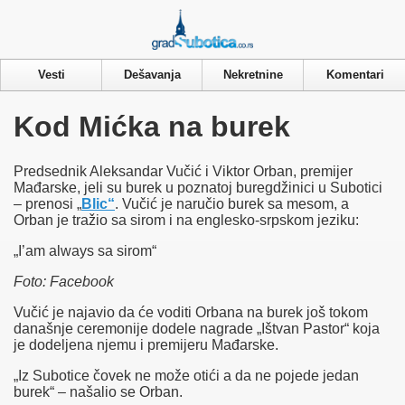
Privacy & Cookies Policy
Naslovna
Vesti
Dešavanja
Nekretnine
Komentari
Vesti
Dešavanja
Galerije
Kod Mićka na burek
Nekretnine
Laguna
Predsednik Aleksandar Vučić i Viktor Orban, premijer
Mađarske, jeli su burek u poznatoj buregdžinici u Subotici
– prenosi „
Blic“
. Vučić je naručio burek sa mesom, a
Orban je tražio sa sirom i na englesko-srpskom jeziku:
„I’am always sa sirom“
Foto: Facebook
Vučić je najavio da će voditi Orbana na burek još tokom
današnje ceremonije dodele nagrade „Ištvan Pastor“ koja
je dodeljena njemu i premijeru Mađarske.
„Iz Subotice čovek ne može otići a da ne pojede jedan
burek“ – našalio se Orban.