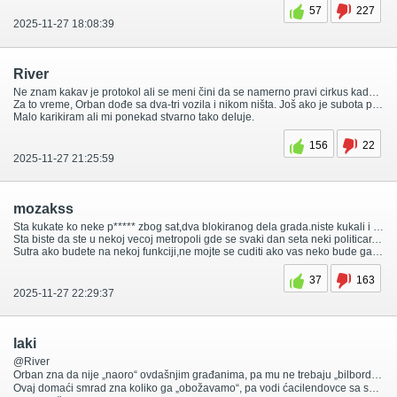
57
227
2025-11-27 18:08:39
River
Ne znam kakav je protokol ali se meni čini da se namerno pravi cirkus kada se Vučić nalazi u gradu, sa sve blindiranim automobilima, zatvorenim ulicama, blokiranim prilazima i bar nekoliko ćacija i „pristalica“ pokupljenim iz „Čistoće“, „Naše Radosti“ i Gradske kuće.
Za to vreme, Orban dođe sa dva-tri vozila i nikom ništa. Još ako je subota prepodne, skokne na Mlečnu pijacu da kupi nešto usput a ljudi ga ili ne primete ili jednostavno ne reaguju – doš’o čovik na pecu.
Malo karikiram ali mi ponekad stvarno tako deluje.
156
22
2025-11-27 21:25:59
mozakss
Sta kukate ko neke p***** zbog sat,dva blokiranog dela grada.niste kukali i nekukate sto nas lopovi,i lazovi blokirjau vec mesecima trazeci slobodu za svoje partijske lopove i kriminalce.
Sta biste da ste u nekoj vecoj metropoli gde se svaki dan seta neki politicar,drzavnik,strani koji dolazi u posetu drugoj drzavi..
Sutra ako budete na nekoj funkciji,ne mojte se cuditi ako vas neko bude gadjao jajima..jer jw to demokratski,jer ste nekome zgadili.
37
163
2025-11-27 22:29:37
laki
@River
Orban zna da nije „naoro“ ovdašnjim građanima, pa mu ne trebaju „bilbordi“ da ga čuvaju i da se blokira pola grada zbog njega.
Ovaj domaći smrad zna koliko ga „obožavamo“, pa vodi ćacilendovce sa sobom i zatvara uz pomoć ćacilajaca saobraćaj na minimum 2 km od rute kojom se kreće. Al’ dobro, nek’ jede burek dok još može.