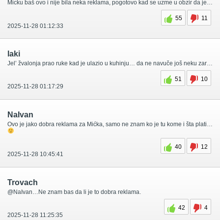
Micku baš ovo i nije bila neka reklama, pogotovo kad se uzme u obzir da je zbog gostovanja picoustog par dana bio zatvoren za učenike i obične smrtnike.
55
11
2025-11-28 01:12:33
laki
Jel’ žvalonja prao ruke kad je ulazio u kuhinju… da ne navuče još neku zarazu ljudima koji koriste Mickove usluge. Još je sveže sećanje na čoveka iz Makedonije koji je umro u bolnici posle posete ove spodobe na intenzivnoj nezi, a radi svoje samopromocije.
51
10
2025-11-28 01:17:29
NaIvan
Ovo je jako dobra reklama za Mićka, samo ne znam ko je tu kome i šta platio. Vučić platio burek ili Mićko platio reklamu?
40
12
2025-11-28 10:45:41
Trovach
@NaIvan…Ne znam bas da li je to dobra reklama.
42
4
2025-11-28 11:25:35