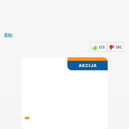
Blic
113
181