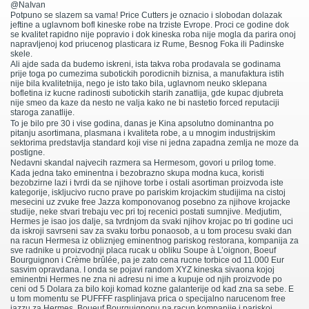
@NaIvan
Potpuno se slazem sa vama! Price Cutters je oznacio i slobodan dolazak
jeftine a uglavnom bofl kineske robe na trziste Evrope. Proci ce godine dok
se kvalitet rapidno nije popravio i dok kineska roba nije mogla da parira onoj
napravljenoj kod priucenog plasticara iz Rume, Besnog Foka ili Padinske
skele.
Ali ajde sada da budemo iskreni, ista takva roba prodavala se godinama
prije toga po cumezima subotickih porodicnih biznisa, a manufaktura istih
nije bila kvalitetnija, nego je isto tako bila, uglavnom neuko sklepana
bofletina iz kucne radinosti subotickih starih zanatlija, gde kupac djubreta
nije smeo da kaze da nesto ne valja kako ne bi nastetio forced reputaciji
staroga zanatlije.
To je bilo pre 30 i vise godina, danas je Kina apsolutno dominantna po
pitanju asortimana, plasmana i kvaliteta robe, a u mnogim industrijskim
sektorima predstavlja standard koji vise ni jedna zapadna zemlja ne moze da
postigne.
Nedavni skandal najvecih razmera sa Hermesom, govori u prilog tome.
Kada jedna tako eminentna i bezobrazno skupa modna kuca, koristi
bezobzirne lazi i tvrdi da se njihove torbe i ostali asortiman proizvoda iste
kategorije, iskljucivo rucno prave po pariskim krojackim studijima na cistoj
mesecini uz zvuke free Jazza komponovanog posebno za njihove krojacke
studije, neke stvari trebaju vec pri toj recenici postati sumnjive. Medjutim,
Hermes je isao jos dalje, sa tvrdnjom da svaki njihov krojac po tri godine uci
da iskroji savrseni sav za svaku torbu ponaosob, a u tom procesu svaki dan
na racun Hermesa iz obliznjeg eminentnog pariskog restorana, kompanija za
sve radnike u proizvodnji placa rucak u obliku Soupe à L’oignon, Boeuf
Bourguignon i Crème brûlée, pa je zato cena rucne torbice od 11.000 Eur
sasvim opravdana. I onda se pojavi random XYZ kineska sivaona kojoj
eminentni Hermes ne zna ni adresu ni ime a kupuje od njih proizvode po
ceni od 5 Dolara za bilo koji komad kozne galanterije od kad zna sa sebe. E
u tom momentu se PUFFFF rasplinjava prica o specijalno narucenom free
jazzu za Hermes, Boueuf Bourguignonu na racun kompanije i pariskoj