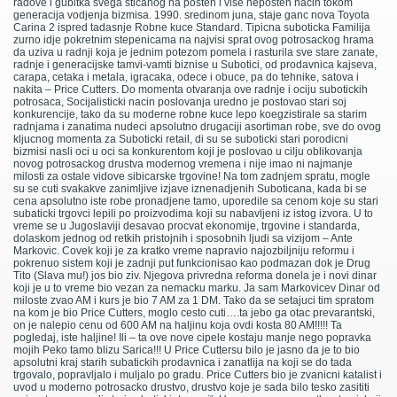
radove i gubitka svega sticanog na posten i vise neposten nacin tokom
generacija vodjenja bizmisa. 1990. sredinom juna, staje ganc nova Toyota
Carina 2 ispred tadasnje Robne kuce Standard. Tipicna suboticka Familija
zurno idje pokretnim stepenicama na najvisi sprat ovog potrosackog hrama
da uziva u radnji koja je jednim potezom pomela i rasturila sve stare zanate,
radnje i generacijske tamvi-vamti biznise u Subotici, od prodavnica kajseva,
carapa, cetaka i metala, igracaka, odece i obuce, pa do tehnike, satova i
nakita – Price Cutters. Do momenta otvaranja ove radnje i ociju subotickih
potrosaca, Socijalisticki nacin poslovanja uredno je postovao stari soj
konkurencije, tako da su moderne robne kuce lepo koegzistirale sa starim
radnjama i zanatima nudeci apsolutno drugaciji asortiman robe, sve do ovog
kljucnog momenta za Suboticki retail, di su se suboticki stari porodicni
bizmisi nasli oci u oci sa konkurentom koji je poslovao u cilju oblikovanja
novog potrosackog drustva modernog vremena i nije imao ni najmanje
milosti za ostale vidove sibicarske trgovine! Na tom zadnjem spratu, mogle
su se cuti svakakve zanimljive izjave iznenadjenih Suboticana, kada bi se
cena apsolutno iste robe pronadjene tamo, uporedile sa cenom koje su stari
subaticki trgovci lepili po proizvodima koji su nabavljeni iz istog izvora. U to
vreme se u Jugoslaviji desavao procvat ekonomije, trgovine i standarda,
dolaskom jednog od retkih pristojnih i sposobnih ljudi sa vizijom – Ante
Markovic. Covek koji je za kratko vreme napravio najozbiljniju reformu i
pokrenuo sistem koji je zadnji put funkcionisao kao podmazan dok je Drug
Tito (Slava mu!) jos bio ziv. Njegova privredna reforma donela je i novi dinar
koji je u to vreme bio vezan za nemacku marku. Ja sam Markovicev Dinar od
miloste zvao AM i kurs je bio 7 AM za 1 DM. Tako da se setajuci tim spratom
na kom je bio Price Cutters, moglo cesto cuti….ta jebo ga otac prevarantski,
on je nalepio cenu od 600 AM na haljinu koja ovdi kosta 80 AM!!!!! Ta
pogledaj, iste haljine! Ili – ta ove nove cipele kostaju manje nego popravka
mojih Peko tamo blizu Sarica!!! U Price Cuttersu bilo je jasno da je to bio
apsolutni kraj starih subatickih prodavnica i zanatlija na koji se do tada
trgovalo, popravljalo i muljalo po gradu. Price Cutters bio je zvanicni katalist i
uvod u moderno potrosacko drustvo, drustvo koje je sada bilo tesko zasititi