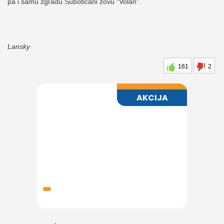
pa i samu zgradu Subotičani zovu “Volan”.
Lansky
161
2