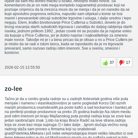
izjave da sam mu doneo macku u dzaku, nevoljno vratio novce. Sa
komentarom da je on neki mega kompleto najpametniji prodavac koji ne
poznaje cinjenicu da ta mrezica moze da se menja i da je on naredio da se
kupi apsolutno pogresna velicina, napustio sam objekat u kome se losi
maniri i prevarantski obicaji suboticke trgovine i usluga, i dalje uredno i lepo
neguju. Elem, kratko bivstvovanje Price Cuttersa u Subotici, dovelo je do
brzog vracanja starih subatickih trgovaca i zanatlija do daljeg rabljenja starih
navika, jednom prilkom 1992., jedan covek mi se pozalio da je najvise voleo
da kupuje u Price Cuttersu, jer je dobio najvise i najkvalitetnije za smesno
male novce. Takodje mi je i u besu pricao da je otisao u ns u Price Cutters jer
je mislio da se radi o istom lancu, kada se ispostavilo da je ns trgovacki
prevarant, samo nazvao radnju istim imenom. Sve u svemu, smesno i
komicno.
37
17
2026-02-15 12:55:50
zo-lee
Tačno je da u centru grada radnje su u zadnjih tridesetak godina više puta
menjale i namenu i vlasnika(dovoljno je samo pogledati Korzo.Od raznih
manjih prodavnica osamdesetih,pa posle kafići a sad kockarnice i banke),ali
na periferiji postoje prodavnice sa preko 35 godina tradicije.Na istom mestu
pod istim imenom pri kraju Majšanskog puta postoji radnja koja se zove kao
jedan saobraćajni znak :),isto na kraju Braće Radić sa leve strane,radnja
koja se zove kao moja supruga 🙂 i tako dalje…Igrom slučaja većinu svog
radnog staža sam proveo u firmama koji su snabdevali
grad(Fidelinka,Mlekara i još neke veleprodaje)pa imam veliko iskustvo iz ove
teme.Interesantno je da od Majšanskog mosta pa do naftaša nekad je bilo