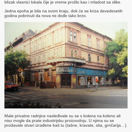
blizak vlasnici lokala čije je vreme prošlo kao i mladost sa slike.
Jedna epoha je bila na svom kraju, dok će se kriza devedesetih
godina pobrinuti da nova ne dođe tako brzo.
Male privatne radnjice nasleđivale su se s kolena na koleno ali
nisu mogle da prate industrijsku proizvodnju. U njima su se
prodavale stvari izrađene baš tu (tašne, kravate, sita, grnčarija…).