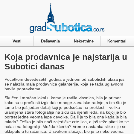
Privacy & Cookies Policy
Vesti
Dešavanja
Nekretnine
Komentari
Koja prodavnica je najstarija u
Subotici danas
Početkom devedesetih godina u jednom od subotičkih ulaza još
se nalazila mala prodavnica galanterije, koja se tada uglavnom
bavila popravkama.
Skučen i mračan lokal u kome je radila vlasnica, bila je primer
kako su u prošlosti izgledale mnoge zanatske radnje, s tim što je
tamo bio još jedan detalj koji je podsećao na prošlost – velika
uramljena stara fotografija na zidu iza njenih leđa, na kojoj je bio
portret jedne veoma lepe devojke. Da li je to bila ona kada je bila
mlada? Teško je bilo naći zajedičke crte lica, a još teže pitati ko se
nalazi na fotografiji. Možda kćerka? Vreme nastanka slike nije se
uklapalo u tu računicu. U svakom slučaju, bio je to neko veoma