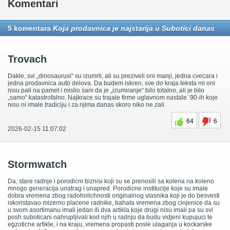
Komentari
5 komentara
Koja prodavnica je najstarija u Subotici danas
Trovach
Dakle, svi „dinosaurusi“ su izumrli, ali su preziveli oni manji, jedna cvecara i
jedna prodavnica auto delova. Da budem iskren, sve do kraja teksta mi oni
nisu pali na pamet i mislio sam da je „izumiranje“ bilo totalno, ali je bilo
„samo“ katastrofalno. Najkrace su trajale firme uglavnom nastale ’90-ih koje
nisu ni imale tradiciju i za njima danas skoro niko ne zali.
64
6
2026-02-15 11:07:02
Stormwatch
Da, stare radnje i porodicni biznisi koji su se prenosili sa kolena na koleno
mnogo generacija unatrag i unapred. Porodicne institucije koje su imale
dobra vremena zbog radoholichnosti originalnog vlasnika koji je do besvesti
iskoristavao mizerno placene radnike, bahata vremena zbog cinjenice da su
u svom asortimanu imali jedan ili dva artikla koje drugi nisu imali pa su svi
posh suboticani nahrupljivali kod njih u radnju da budu vidjeni kupujuci te
egzoticne artikle, i na kraju, vremena propasti posle ulaganja u kockarske