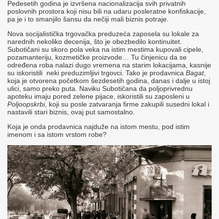
Pedesetih godina je izvršena nacionalizacija svih privatnih
poslovnih prostora koji nisu bili na udaru posleratne konfiskacije,
pa je i to smanjilo šansu da nečiji mali biznis potraje.
Nova socijalistička trgovačka preduzeća zaposela su lokale za
narednih nekoliko decenija, što je obezbedilo kontinuitet.
Subotičani su skoro pola veka na istim mestima kupovali cipele,
pozamanteriju, kozmetičke proizvode… Tu činjenicu da se
određena roba nalazi dugo vremena na starim lokacijama, kasnije
su iskoristili neki preduzimljivi trgovci. Tako je prodavnica
Bagat
,
koja je otvorena početkom šezdesetih godina, danas i dalje u istoj
ulici, samo preko puta. Naviku Subotičana da poljoprivrednu
apoteku imaju pored zelene pijace, iskoristili su zaposleni u
Poljoopskrbi
, koji su posle zatvaranja firme zakupili susedni lokal i
nastavili stari biznis, ovaj put samostalno.
Koja je onda prodavnica najduže na istom mestu, pod istim
imenom i sa istom vrstom robe?