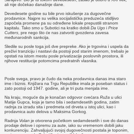
ali nije dočekao današnje dane.
Devedesete godine su bile prvo iskušenje za dugovečne
prodavnice. Najpre su velika socijalistička preduzeća stidljivo
započela promene pa su određene lokale prepustili stranom
kapitalu. Tako smo u Subotici na kratko dobili
Da Ugo
i
Price
Cutters
, pre nego što će nas zatvoriti gvozdena zavesa
međunarodnih sankcija.
Sledile su posle toga još dve prepreke. Ako je trgovina i uspela da
preživi tranziciju i nastavi da postoji pod starim imenom, trebalo je
opstati na istom mestu posle privatizacije poslovnih prostora, ili
njihove restitucije potomcima predratnih vlasnika.
Posle svega, pravo je čudo da neka prodavnica danas ima staro
ime i biznis. Knjižara na Trgu Republike imala je poseban status i
zato postoji od 1947. godine, ali je tri puta menjala ime.
Na kraju, moguće da je konačan odgovor cvećara
Ruža
u ulici
Matije Gupca, koja je tamo bila i sedamdesetih godina, zatim
radnja za izradu sita i predmeta od drveta u istoj ulici, kao i
prodavnica auto delova u Maksima Gorkog.
Radnja
Volan
je otvorena početkom sedamdesetih i sve do danas
prodaje delove i opremu za aute, iako su vremenom dobili jaku
konkurenciju. Zahvaljujući svojoj dugovečnosti postala je toponim,