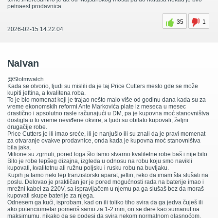
petnaest prodavnica.
35
1
2026-02-15 14:22:04
NaIvan
@Stotmwatch
Kada se otvorio, ljudi su mislili da je taj Price Cutters mesto gde se može
kupiti jeftina, a kvalitena roba.
To je bio momenat koji je trajao nešto malo više od godinu dana kada su za
vreme ekonomskih reformi Ante Markovića plate iz meseca u mesec
drastično i apsolutno rasle računajući u DM, pa je kupovna moć stanovništva
dostigla u to vreme neviđene okvire, a ljudi su obilato kupovali, željni
drugačije robe.
Price Cutters je ili imao sreće, ili je nanjušio ili su znali da je pravi momenat
za otvaranje ovakve prodavnice, onda kada je kupovna moć stanovništva
bila jaka.
Milione su zgrnuli, pored toga što tamo stvarno kvalitetne robe baš i nije bilo.
Bilo je robe lepšeg dizajna, izgleda u odnosu na robu koju smo navikli
kupovati, kvalitetnu ali ružnu poljsku i rusku robu na buvljaku.
Kupih ja tamo neki lep tranzistorski aparat, jeftin, reko da imam šta slušati na
poslu. Delovao je praktičan jer je pored mogućnosti rada na baterije imao i
mrežni kabel za 220V, sa ispravljačem u njemu pa ga slušaš bez da moraš
kupovati skupe baterije za njega.
Odnesem ga kući, isprobam, kad on ili toliko tiho svira da ga jedva čuješ ili
ako potenciometar pomeriš samo za 1-2 mm, on se dere kao sumanut na
maksimumu, nikako da se podesi da svira nekom normalnom glasnoćom.