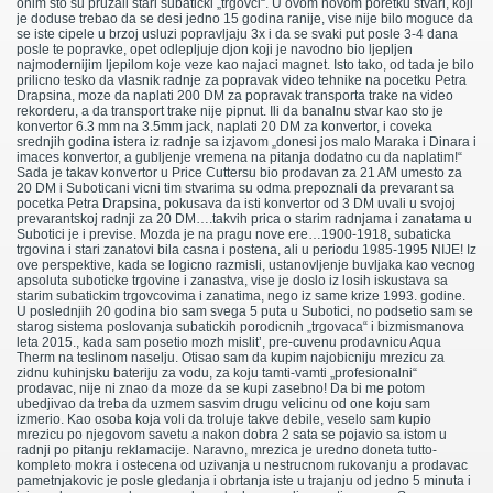
onim sto su pruzali stari subaticki „trgovci“. U ovom novom poretku stvari, koji
je doduse trebao da se desi jedno 15 godina ranije, vise nije bilo moguce da
se iste cipele u brzoj usluzi popravljaju 3x i da se svaki put posle 3-4 dana
posle te popravke, opet odlepljuje djon koji je navodno bio ljepljen
najmodernijim ljepilom koje veze kao najaci magnet. Isto tako, od tada je bilo
prilicno tesko da vlasnik radnje za popravak video tehnike na pocetku Petra
Drapsina, moze da naplati 200 DM za popravak transporta trake na video
rekorderu, a da transport trake nije pipnut. Ili da banalnu stvar kao sto je
konvertor 6.3 mm na 3.5mm jack, naplati 20 DM za konvertor, i coveka
srednjih godina istera iz radnje sa izjavom „donesi jos malo Maraka i Dinara i
imaces konvertor, a gubljenje vremena na pitanja dodatno cu da naplatim!“
Sada je takav konvertor u Price Cuttersu bio prodavan za 21 AM umesto za
20 DM i Suboticani vicni tim stvarima su odma prepoznali da prevarant sa
pocetka Petra Drapsina, pokusava da isti konvertor od 3 DM uvali u svojoj
prevarantskoj radnji za 20 DM….takvih prica o starim radnjama i zanatama u
Subotici je i previse. Mozda je na pragu nove ere…1900-1918, subaticka
trgovina i stari zanatovi bila casna i postena, ali u periodu 1985-1995 NIJE! Iz
ove perspektive, kada se logicno razmisli, ustanovljenje buvljaka kao vecnog
apsoluta suboticke trgovine i zanastva, vise je doslo iz losih iskustava sa
starim subatickim trgovcovima i zanatima, nego iz same krize 1993. godine.
U poslednjih 20 godina bio sam svega 5 puta u Subotici, no podsetio sam se
starog sistema poslovanja subatickih porodicnih „trgovaca“ i bizmismanova
leta 2015., kada sam posetio mozh mislit’, pre-cuvenu prodavnicu Aqua
Therm na teslinom naselju. Otisao sam da kupim najobicniju mrezicu za
zidnu kuhinjsku bateriju za vodu, za koju tamti-vamti „profesionalni“
prodavac, nije ni znao da moze da se kupi zasebno! Da bi me potom
ubedjivao da treba da uzmem sasvim drugu velicinu od one koju sam
izmerio. Kao osoba koja voli da troluje takve debile, veselo sam kupio
mrezicu po njegovom savetu a nakon dobra 2 sata se pojavio sa istom u
radnji po pitanju reklamacije. Naravno, mrezica je uredno doneta tutto-
kompleto mokra i ostecena od uzivanja u nestrucnom rukovanju a prodavac
pametnjakovic je posle gledanja i obrtanja iste u trajanju od jedno 5 minuta i