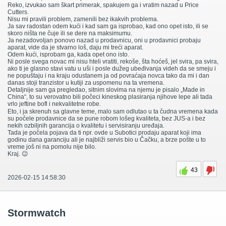
Reko, izvukao sam škart primerak, spakujem ga i vratim nazad u Price
Cutters.
Nisu mi pravili problem, zamenili bez ikakvih problema.
Ja sav radostan odem kući i kad sam ga isprobao, kad ono opet isto, ili se
skoro ništa ne čuje ili se dere na maksimumu.
Ja nezadovoljan ponovo nazad u prodavnicu, oni u prodavnici probaju
aparat, vide da je stvarno loš, daju mi treći aparat.
Odem kući, isprobam ga, kada opet ono isto.
Ni posle svega novac mi nisu hteli vratiti, rekoše, šta hoćeš, jel svira, pa svira,
ako ti je glasno stavi vatu u uši i posle dužeg ubeđivanja videh da se smeju i
ne popuštaju i na kraju odustanem ja od povraćaja novca tako da mi i dan
danas stoji tranzistor u kutiji za uspomenu na ta vremena.
Detaljnije sam ga pregledao, sitnim slovima na njemu je pisalo „Made in
China“, to su verovatno bili počeci kineskog plasiranja njihove lepe ali tada
vrlo jeftine bofl i nekvalitetne robe.
Eto, i ja skrenuh sa glavne teme, malo sam odlutao u ta čudna vremena kada
su počele prodavnice da se pune robom lošeg kvaliteta, bez JUS-a i bez
nekih ozbiljnih garancija o kvalitetu i servisiranju uređaja.
Tada je počela pojava da ti npr. ovde u Subotici prodaju aparat koji ima
godinu dana garanciju ali je najbliži servis bio u Čačku, a brze pošte u to
vreme još ni na pomolu nije bilo.
Kraj. 😉
43
2026-02-15 14:58:30
Stormwatch