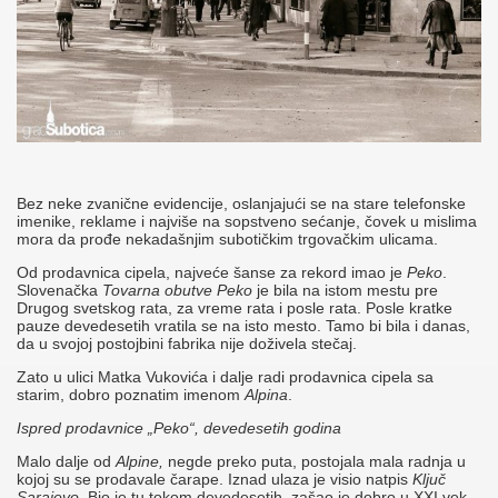
Bez neke zvanične evidencije, oslanjajući se na stare telefonske
imenike, reklame i najviše na sopstveno sećanje, čovek u mislima
mora da prođe nekadašnjim subotičkim trgovačkim ulicama.
Od prodavnica cipela, najveće šanse za rekord imao je
Peko
.
Slovenačka
Tovarna obutve Peko
je bila na istom mestu pre
Drugog svetskog rata, za vreme rata i posle rata. Posle kratke
pauze devedesetih vratila se na isto mesto. Tamo bi bila i danas,
da u svojoj postojbini fabrika nije doživela stečaj.
Zato u ulici Matka Vukovića i dalje radi prodavnica cipela sa
starim, dobro poznatim imenom
Alpina
.
Ispred prodavnice „Peko“, devedesetih godina
Malo dalje od
Alpine,
negde preko puta, postojala mala radnja u
kojoj su se prodavale čarape. Iznad ulaza je visio natpis
Ključ
Sarajevo
. Bio je tu tokom devedesetih, zašao je dobro u XXI vek,