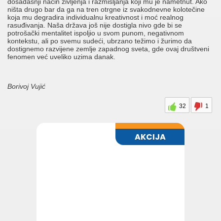
dosadašnji način življenja i razmišljanja koji mu je nametnut. Ako
ništa drugo bar da ga na tren otrgne iz svakodnevne kolotečine
koja mu degradira individualnu kreativnost i moć realnog
rasuđivanja. Naša država još nije dostigla nivo gde bi se
potrošački mentalitet ispoljio u svom punom, negativnom
kontekstu, ali po svemu sudeći, ubrzano težimo i žurimo da
dostignemo razvijene zemlje zapadnog sveta, gde ovaj društveni
fenomen već uveliko uzima danak.
Borivoj Vujić
32
1