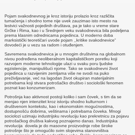
Pojam svakodnevnog je kroz istoriju prolazio kroz različita
tumačenja i shodno tome nije uvek zauzimao isto mesto na
lestvici važnosti pojedinih društava, pa je tako u vreme stare
Grčke i Rima, kao i u Srednjem veku svakodnevica bila podeljena
prema klasnim odrednicama pojedinca. U moderno doba
marksistički teoretičari uvode pojam ,,kritike svakodnevice“
dovodeći je u vezu sa radom i otuđenjem.
Savremena svakodnevica je u mnogim društvima na globalnom
nivou podređena neoliberalnom kapitalističkom poretku koji
razvojem moderne tehnologije ulazi u svaku poru ljudske
egzistencije, manipulišući njome. Tako se svakodnevni život
pojedinca u razvijenim zemljama više ne svodi na puko
preživljavanje, već na lagodan život okupiran materijalnim
potrebama koji stvara potrošačko društvo i sociološki fenomen
poznat kao konzumerizam.
Potrošnja kao aktivnost postoji koliko i sam čovek, s tim da se
menjao njen intenzitet kroz istoriju shodno kulturnom i
društvenom kontekstu, kao i ekonomskim mogućnostima,
dostupnošću dobrima, veštinama i potrebama čoveka. Mnogi
sociolozi uzimaju industrijsku revoluciju kao prekretnicu za pojavu
potrošačkog društva kakvog poznajemo danas. Industrijska
revolucija dovela je do masovne proizvodnje robe široke
potrošnje što je omogućilo svim slojevima stanovništva