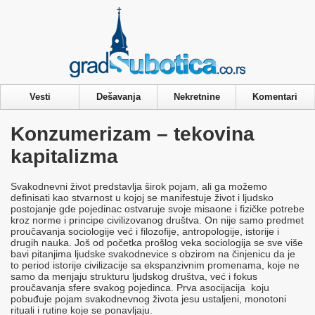
Privacy & Cookies Policy
Vesti
Dešavanja
Nekretnine
Komentari
Konzumerizam – tekovina
kapitalizma
Svakodnevni život predstavlja širok pojam, ali ga možemo
definisati kao stvarnost u kojoj se manifestuje život i ljudsko
postojanje gde pojedinac ostvaruje svoje misaone i fizičke potrebe
kroz norme i principe civilizovanog društva. On nije samo predmet
proučavanja sociologije već i filozofije, antropologije, istorije i
drugih nauka. Još od početka prošlog veka sociologija se sve više
bavi pitanjima ljudske svakodnevice s obzirom na činjenicu da je
to period istorije civilizacije sa ekspanzivnim promenama, koje ne
samo da menjaju strukturu ljudskog društva, već i fokus
proučavanja sfere svakog pojedinca. Prva asocijacija koju
pobuđuje pojam svakodnevnog života jesu ustaljeni, monotoni
rituali i rutine koje se ponavljaju.