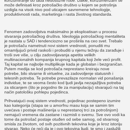
konzumiranje do tada nedostižne robe. Dakle, konzumerizam se
može definisati kroz potrošačko društvo u kojem se potrošnja
uzdigla na visok nivo pod uticajem savremene tehnologije,
produktivnosti rada, marketinga i rasta životnog standarda.
Fenomen zadovoljstva maksimalno je eksploatisan u procesu
stvaranja potrošačkog društva. Ideologija potrošačkog mentaliteta
je nastala u SAD i tendenciozno se proširila na ceo svet. Trebalo
je potrošaču nametnuti novi sistem vrednosti, ponuditi mu
omamljujući privid raskoši i probuditi u njemu težnju da zarađuje i
troši sve više, u cilju zadovoljavanja apetita velikih
multinacionalnih kompanija krupnog kapitala koji žele veći profit.
Taj kapital se najbolje multiplikuje kada je globalan i bezgraničan.
Putem medija se kod potrošača neprestano kreiraju nove
potrebe, bilo stvarne ili virtuelne, za zadovoljenje statusnih i
telesnih potreba. Te potrebe prevazilaze normalan vid ponašanja
individue, te se veoma često kod ljudi javlja nezajažljiva potreba
za sticanjem (što je pogodno tle za manipulaciju) stvarajući na taj
način patološku pohlepu pojedinca.
Prihvatajući ovaj sistem vrednosti, pojedinac postepeno izumire
kao kategorija (stapa se u amorfnu masu koja se samim tim
uvećava i postaje mašinerija u neprestanoj trci za potrošnjom)
nemajući vremena da zastane i razmisli o svemu. Sve ovo vodi ka
tome da potrošač postaje otuđen od sebe samog, od stvarnog
smisla za životom, od svih pozitivnih tekovina koje je kroz istoriju
stvarao. Neko će reći da je i ovo tekovina ljudi, te smo i zaslužili