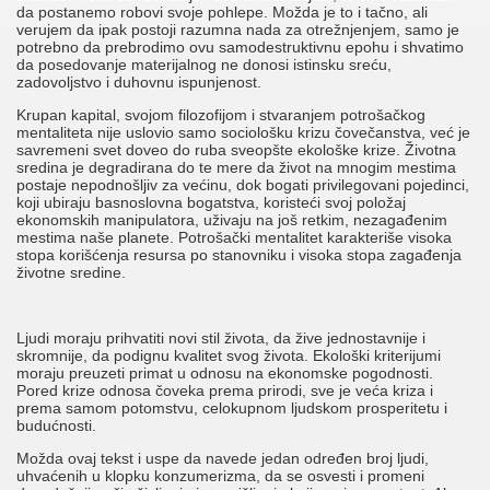
da postanemo robovi svoje pohlepe. Možda je to i tačno, ali
verujem da ipak postoji razumna nada za otrežnjenjem, samo je
potrebno da prebrodimo ovu samodestruktivnu epohu i shvatimo
da posedovanje materijalnog ne donosi istinsku sreću,
zadovoljstvo i duhovnu ispunjenost.
Krupan kapital, svojom filozofijom i stvaranjem potrošačkog
mentaliteta nije uslovio samo sociološku krizu čovečanstva, već je
savremeni svet doveo do ruba sveopšte ekološke krize. Životna
sredina je degradirana do te mere da život na mnogim mestima
postaje nepodnošljiv za većinu, dok bogati privilegovani pojedinci,
koji ubiraju basnoslovna bogatstva, koristeći svoj položaj
ekonomskih manipulatora, uživaju na još retkim, nezagađenim
mestima naše planete. Potrošački mentalitet karakteriše visoka
stopa korišćenja resursa po stanovniku i visoka stopa zagađenja
životne sredine.
Ljudi moraju prihvatiti novi stil života, da žive jednostavnije i
skromnije, da podignu kvalitet svog života. Ekološki kriterijumi
moraju preuzeti primat u odnosu na ekonomske pogodnosti.
Pored krize odnosa čoveka prema prirodi, sve je veća kriza i
prema samom potomstvu, celokupnom ljudskom prosperitetu i
budućnosti.
Možda ovaj tekst i uspe da navede jedan određen broj ljudi,
uhvaćenih u klopku konzumerizma, da se osvesti i promeni