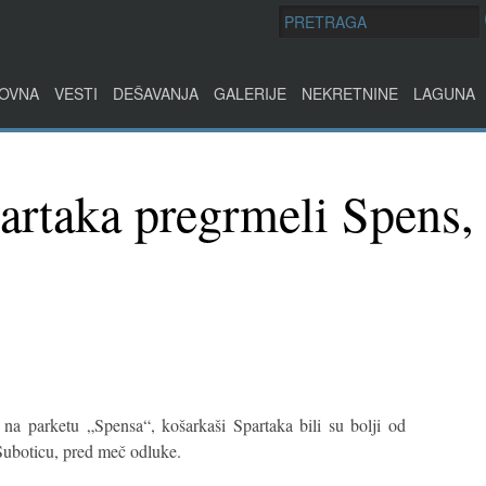
OVNA
VESTI
DEŠAVANJA
GALERIJE
NEKRETNINE
LAGUNA
artaka pregrmeli Spens,
na parketu „Spensa“, košarkaši Spartaka bili su bolji od
Suboticu, pred meč odluke.