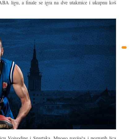
BA ligu, a finale se igra na dve utakmice i ukupnu koš
micu Vojvodine i Spartaka. Mnogo navijača i poznatih lica