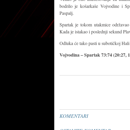
bodrilo je košarkaše Vojvodine i S
Paspalj.
Spartak je tokom utakmice održavao 
Kada je istakao i poslednji sekund Plav
Odluka će tako pasti u subotičkoj Hali
Vojvodina – Spartak 73:74 (20:27, 1
KOMENTARI