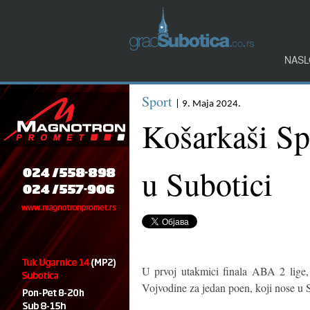
NASL
Sport
| 9. Maja 2024.
Košarkaši Sp
u Subotici
U prvoj utakmici finala ABA 2 lige, 
Vojvodine za jedan poen, koji nose u 