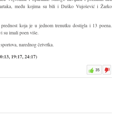
partaka, među kojima su bili i Duško Vujošević i Žarko
prednost koja je u jednom trenutku dostigla i 13 poena.
i su imali poen više.
 sportova, narednog četvrtka.
0:13, 19:17, 24:17)
35