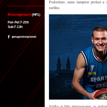
Podsetimo, samo šampion prolazi u A
razliku.
Veliko je bilo interesovanje za utak