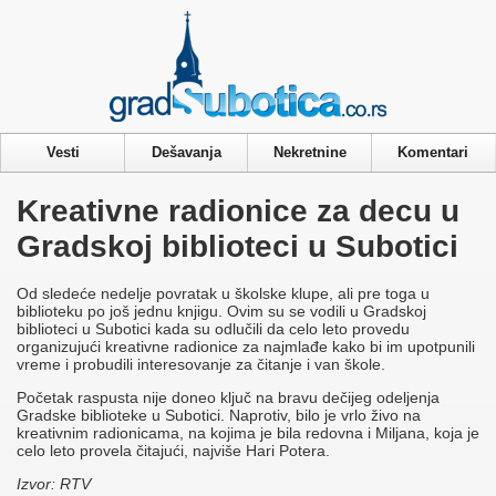
Privacy & Cookies Policy
Vesti
Dešavanja
Nekretnine
Komentari
Kreativne radionice za decu u
Gradskoj biblioteci u Subotici
Od sledeće nedelje povratak u školske klupe, ali pre toga u
biblioteku po još jednu knjigu. Ovim su se vodili u Gradskoj
biblioteci u Subotici kada su odlučili da celo leto provedu
organizujući kreativne radionice za najmlađe kako bi im upotpunili
vreme i probudili interesovanje za čitanje i van škole.
Početak raspusta nije doneo ključ na bravu dečijeg odeljenja
Gradske biblioteke u Subotici. Naprotiv, bilo je vrlo živo na
kreativnim radionicama, na kojima je bila redovna i Miljana, koja je
celo leto provela čitajući, najviše Hari Potera.
Izvor: RTV