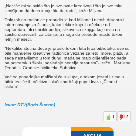
„Najviše mi se sviđa što je sve ovde kreativno i što je sve tako
izmišljeno da deca imaju šta da rade“, kaže Miljana.
Dolazak na radionice probudio je kod Miljane i njenih drugara i
interesovanje za čitanje, kako lektire koja ih očekuje od
septembra, ali i enciklopedija, slikovnica i knjiga koje nisu na
spisku obaveznih za čitanje, a mogu da probude maštu tokom
letnjih meseci.
“Nekoliko stotina dece je prošlo tokom leta kroz biblioteku, sve su
bile manuelne kreativne radionice vezane za leto, more, plažu, a
sada nastavljamo u tom duhu, mada se malo orijentišemo sada
na povratak u školu, poslednje nedelje raspusta”- ističe : Marijana
Tenodi iz Gradske biblioteke Subotica.
Već od ponedeljka mališani će u klupe, a tokom jeseni i zime u
biblioteci će ih očekivati slučni sadržaji poput kviza „Čitam i
skitam“.
Izvor: RTV(Boris Šuman)
1
2