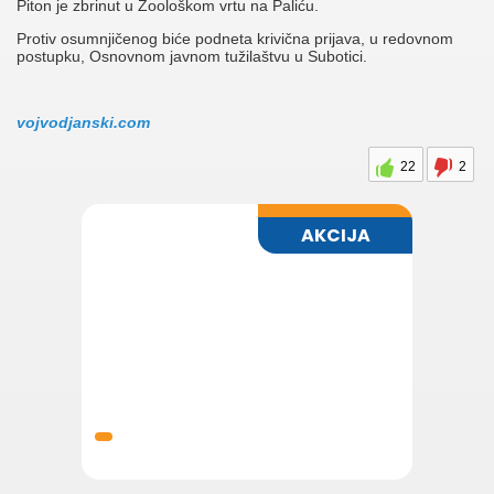
Piton je zbrinut u Zoološkom vrtu na Paliću.
Protiv osumnjičenog biće podneta krivična prijava, u redovnom
postupku, Osnovnom javnom tužilaštvu u Subotici.
vojvodjanski.com
22
2