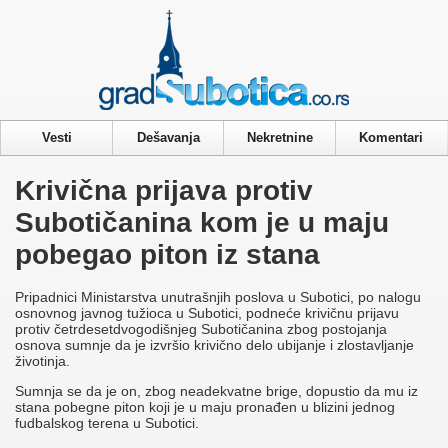
Privacy & Cookies Policy
Vesti
Dešavanja
Nekretnine
Komentari
Krivična prijava protiv
Subotičanina kom je u maju
pobegao piton iz stana
Pripadnici Ministarstva unutrašnjih poslova u Subotici, po nalogu
osnovnog javnog tužioca u Subotici, podneće krivičnu prijavu
protiv četrdesetdvogodišnjeg Subotičanina zbog postojanja
osnova sumnje da je izvršio krivično delo ubijanje i zlostavljanje
životinja.
Sumnja se da je on, zbog neadekvatne brige, dopustio da mu iz
stana pobegne piton koji je u maju pronađen u blizini jednog
fudbalskog terena u Subotici.