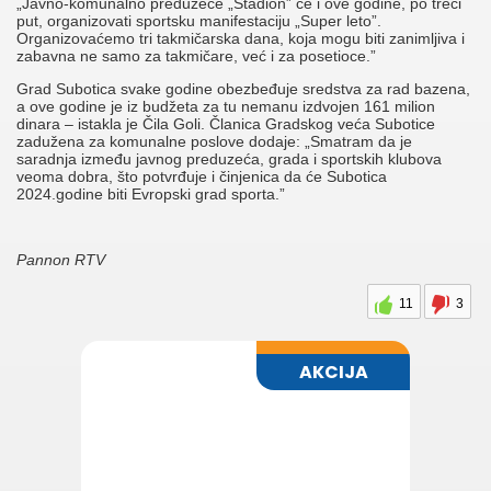
„Javno-komunalno preduzeće „Stadion” će i ove godine, po treći
put, organizovati sportsku manifestaciju „Super leto”.
Organizovaćemo tri takmičarska dana, koja mogu biti zanimljiva i
zabavna ne samo za takmičare, već i za posetioce.”
Grad Subotica svake godine obezbeđuje sredstva za rad bazena,
a ove godine je iz budžeta za tu nemanu izdvojen 161 milion
dinara – istakla je Čila Goli. Članica Gradskog veća Subotice
zadužena za komunalne poslove dodaje: „Smatram da je
saradnja između javnog preduzeća, grada i sportskih klubova
veoma dobra, što potvrđuje i činjenica da će Subotica
2024.godine biti Evropski grad sporta.”
Pannon RTV
11
3