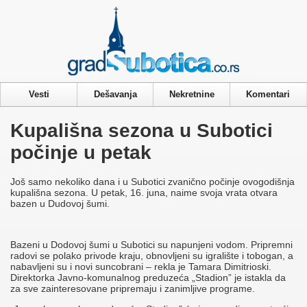
Privacy & Cookies Policy
Vesti
Dešavanja
Nekretnine
Komentari
Kupališna sezona u Subotici
počinje u petak
Još samo nekoliko dana i u Subotici zvanično počinje ovogodišnja
kupališna sezona. U petak, 16. juna, naime svoja vrata otvara
bazen u Dudovoj šumi.
Bazeni u Dodovoj šumi u Subotici su napunjeni vodom. Pripremni
radovi se polako privode kraju, obnovljeni su igralište i tobogan, a
nabavljeni su i novi suncobrani – rekla je Tamara Dimitrioski.
Direktorka Javno-komunalnog preduzeća „Stadion” je istakla da
za sve zainteresovane pripremaju i zanimljive programe.