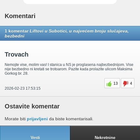
Komentari
1 komentar
Liftovi u Subotici, u najvećem broju slučajeva,
bezbedni
Trovach
Nemojte vise, molim vas! I stanica u NS je proglasena najbezbednijom. Vise
nije bezbedno ni kretati se trotoarom. Pazite kada prolazite ulicom Maksima
Gorkog br. 28.
13
4
2026-02-23 17:53:15
Ostavite komentar
Morate biti
prijavljeni
da biste komentarisali.
Vesti
Nekretnine