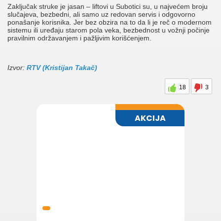
Zaključak struke je jasan – liftovi u Subotici su, u najvećem broju
slučajeva, bezbedni, ali samo uz redovan servis i odgovorno
ponašanje korisnika. Jer bez obzira na to da li je reč o modernom
sistemu ili uređaju starom pola veka, bezbednost u vožnji počinje
pravilnim održavanjem i pažljivim korišćenjem.
Izvor:
RTV (Kristijan Takač)
18
3