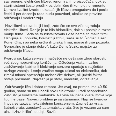
savremene, električne liftove, renomiranih proizvođača, dok su
stariji sistemi često prošli kroz delimične ili kompletne remonte.
Upravo kvalitet izrade nekadašnjih liftova omogućava da i posle
četiri ili pet decenija rada budu pouzdani, ukoliko se pravilno
održavaju i modernizuju.
„Novi liftovi su sve bolji i bolji, zato što se sve više ugrađuju
električni liftovi. Ranije je to bila hidraulika, dok su postojale razne
manje firme. Sada se to kristalizovalo i više nema tih malih firmi.
Ozbiljnije su ponude, kvalitetniji liftovi, sada su to Šindler, Tisen,
Kone, Otis, i po neka grčka ili turska firma, manje ili više poznata.
Generalno je stanje dobro“, kaže Denis Suzić, majstor za
održavanje liftova.
Kvarovi se, kažu serviseri, najčešće ne dešavaju zbog starosti,
već zbog nepravilnog korišćenja. Oštećenja vrata, nasilno
zadržavanje kabine ili blokiranje senzora spadaju u najčešće
razloge zastoja. Letnje vrućine mogu uticati na elektroniku, dok
zimski minusi opterećuju mehaničke delove, ali ljudski faktor
ostaje presudan. Najvažnija je stvar, međutim, održavanje.
„Održavanje lifta i dobar remont. Jer ovaj, na primer, ima 40-50
godina, samo su mu ubacili novu elektroniku i radi besprekorno.
Zato što je kvalitetna mehanika. Najviše se inače kvare liftove koje
ljudi ne paze. Najveći problem je sa stanarima. Najviše kvarova
liftova se izaziva nekvalitetnim korišćenjem. Zapneš za vrata,
šutneš vrata, zaustaviš automatska vrata. Sve je vezano za sam
ulaz i izlaz iz lifta“, dodaje Suzić.