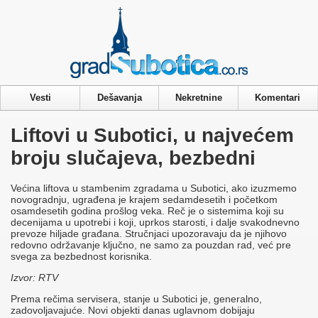
Privacy & Cookies Policy
Vesti
Dešavanja
Nekretnine
Komentari
Liftovi u Subotici, u najvećem
broju slučajeva, bezbedni
Većina liftova u stambenim zgradama u Subotici, ako izuzmemo
novogradnju, ugrađena je krajem sedamdesetih i početkom
osamdesetih godina prošlog veka. Reč je o sistemima koji su
decenijama u upotrebi i koji, uprkos starosti, i dalje svakodnevno
prevoze hiljade građana. Stručnjaci upozoravaju da je njihovo
redovno održavanje ključno, ne samo za pouzdan rad, već pre
svega za bezbednost korisnika.
Izvor: RTV
Prema rečima servisera, stanje u Subotici je, generalno,
zadovoljavajuće. Novi objekti danas uglavnom dobijaju