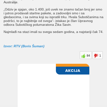
Australije.
„Odziv je sjajan, oko 1.400, još uvek ne znamo tačan broj jer smo
i jutros prodavali startne pakete, a zadovoljni smo i sa
gledaocima, i sa svima koji su ispratili trku. Hvala Subotičanima na
podršci, to je najbitnije od svega“- istakao je član Upravnog
odbora Subotičkog polumaratona Žika Savin.
Najmlađi na stazi imali su svega sedam godina, a najstariji čak 74.
Izvor: RTV (Boris Šuman)
84
1