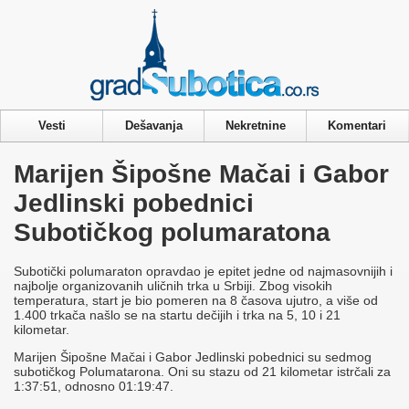
Privacy & Cookies Policy
Vesti
Dešavanja
Nekretnine
Komentari
Marijen Šipošne Mačai i Gabor
Jedlinski pobednici
Subotičkog polumaratona
Subotički polumaraton opravdao je epitet jedne od najmasovnijih i
najbolje organizovanih uličnih trka u Srbiji. Zbog visokih
temperatura, start je bio pomeren na 8 časova ujutro, a više od
1.400 trkača našlo se na startu dečijih i trka na 5, 10 i 21
kilometar.
Marijen Šipošne Mačai i Gabor Jedlinski pobednici su sedmog
subotičkog Polumatarona. Oni su stazu od 21 kilometar istrčali za
1:37:51, odnosno 01:19:47.