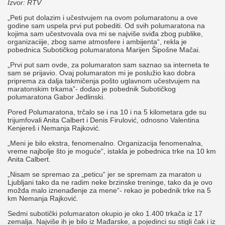
Izvor: RTV
„Peti put dolazim i učestvujem na ovom polumaratonu a ove
godine sam uspela prvi put pobediti. Od svih polumaratona na
kojima sam učestvovala ova mi se najviše sviđa zbog publike,
organizaciije, zbog same atmosfere i ambijenta“, rekla je
pobednica Subotičkog polumaratona Marijen Šipošne Mačai.
„Prvi put sam ovde, za polumaraton sam saznao sa interneta te
sam se prijavio. Ovaj polumaraton mi je poslužio kao dobra
priprema za dalja takmičenja pošto uglavnom učestvujem na
maratonskim trkama”- dodao je pobednik Subotičkog
polumaratona Gabor Jedlinski.
Pored Polumaratona, trčalo se i na 10 i na 5 kilometara gde su
trijumfovali Anita Calbert i Denis Firulović, odnosno Valentina
Kenjereš i Nemanja Rajković.
„Meni je bilo ekstra, fenomenalno. Organizacija fenomenalna,
vreme najbolje što je moguće“, istakla je pobednica trke na 10 km
Anita Calbert.
„Nisam se spremao za „peticu“ jer se spremam za maraton u
Ljubljani tako da ne radim neke brzinske treninge, tako da je ovo
možda malo iznenađenje za mene“- rekao je pobednik trke na 5
km Nemanja Rajković.
Sedmi subotički polumaraton okupio je oko 1.400 trkača iz 17
zemalja. Najviše ih je bilo iz Mađarske, a pojedinci su stigli čak i iz