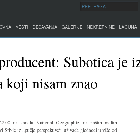
OVNA
VESTI
DEŠAVANJA
GALERIJE
NEKRETNINE
LAGUNA
producent: Subotica je i
a koji nisam znao
22.00 na kanalu National Geographic, na našim malim
 Srbije iz „ptičje perspektive“, uživaće gledaoci u više od