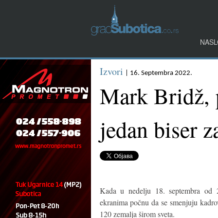
NASL
Izvori
| 16. Septembra 2022.
Mark Bridž, 
jedan biser z
Kada u nedelju 18. septembra od 
ekranima počnu da se smenjuju kadrovi
120 zemalja širom sveta.