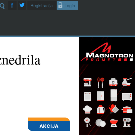
Registracija
Login
znedrila