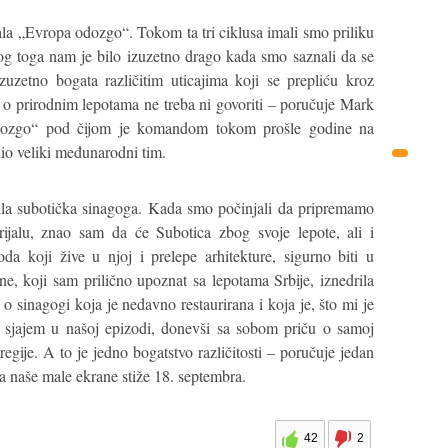
ala „Evropa odozgo“. Tokom ta tri ciklusa imali smo priliku
g toga nam je bilo izuzetno drago kada smo saznali da se
uzetno bogata različitim uticajima koji se prepliću kroz
, a o prirodnim lepotama ne treba ni govoriti – poručuje Mark
 odozgo“ pod čijom je komandom tokom prošle godine na
io veliki međunarodni tim.
vila subotička sinagoga. Kada smo počinjali da pripremamo
rijalu, znao sam da će Subotica zbog svoje lepote, ali i
oda koji žive u njoj i prelepe arhitekture, sigurno biti u
ne, koji sam prilično upoznat sa lepotama Srbije, iznedrila
o sinagogi koja je nedavno restaurirana i koja je, što mi je
m sjajem u našoj epizodi, donevši sa sobom priču o samoj
e regije. A to je jedno bogatstvo različitosti – poručuje jedan
a naše male ekrane stiže 18. septembra.
42
2