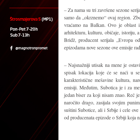
– Za nama su tri završene sezone serij
samo da „okrznemo“ ovaj region. Zbo
vraćamo na Balkan. Ovo je oblast iz
arhitekturu, kulturu, običaje, istoriju
Bridž, producent serijala „Evropa
epizodama nove sezone ove emisije rad
– Najsnažniji utisak na mene je osta
spisak lokacija koje će se naći u se
karakteristične mešavine kultura, nar
emisiji. Međutim, Subotica je i za me
jedan biser za koji nisam znao. Reč je 
naročito drago, zasijala svojim puni
suštini Subotice, ali i Srbije i cele ov
od producenata epizode o Srbiji koja n