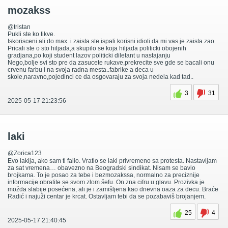
mozakss
@tristan
Pukli ste ko tikve.
Iskorisceni ali do max..i zaista ste ispali korisni idioti da mi vas je zaista zao.
Pricali ste o sto hiljada,a skupilo se koja hiljada politicki obojenih
gradjana,po koji student lazov politicki diletant u nastajanju
Nego,bolje svi sto pre da zasucete rukave,prekrecite sve gde se bacali onu
crvenu farbu i na svoja radna mesta..fabrike a deca u
skole,naravno,pojedinci ce da osgovaraju za svoja nedela kad tad..
3
31
2025-05-17 21:23:56
laki
@Zorica123
Evo lakija, ako sam ti falio. Vratio se laki privremeno sa protesta. Nastavljam
za sat vremena… obavezno na Beogradski sindikat. Nisam se bavio
brojkama. To je posao za tebe i bezmozakssa, normalno za preciznije
informacije obratite se svom zlom šefu. On zna cifru u glavu. Prozivka je
možda slabije posećena, ali je i zamišljena kao dnevna oaza za decu. Braće
Radić i najuži centar je krcat. Ostavljam tebi da se pozabaviš brojanjem.
25
4
2025-05-17 21:40:45