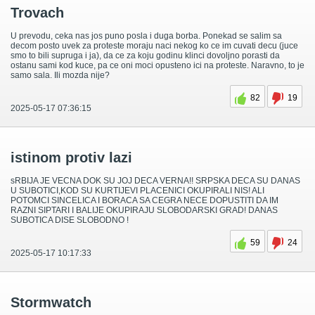
Trovach
U prevodu, ceka nas jos puno posla i duga borba. Ponekad se salim sa
decom posto uvek za proteste moraju naci nekog ko ce im cuvati decu (juce
smo to bili supruga i ja), da ce za koju godinu klinci dovoljno porasti da
ostanu sami kod kuce, pa ce oni moci opusteno ici na proteste. Naravno, to je
samo sala. Ili mozda nije?
82
19
2025-05-17 07:36:15
istinom protiv lazi
sRBIJA JE VECNA DOK SU JOJ DECA VERNA!! SRPSKA DECA SU DANAS
U SUBOTICI,KOD SU KURTIJEVI PLACENICI OKUPIRALI NIS! ALI
POTOMCI SINCELICA I BORACA SA CEGRA NECE DOPUSTITI DA IM
RAZNI SIPTARI I BALIJE OKUPIRAJU SLOBODARSKI GRAD! DANAS
SUBOTICA DISE SLOBODNO !
59
24
2025-05-17 10:17:33
Stormwatch