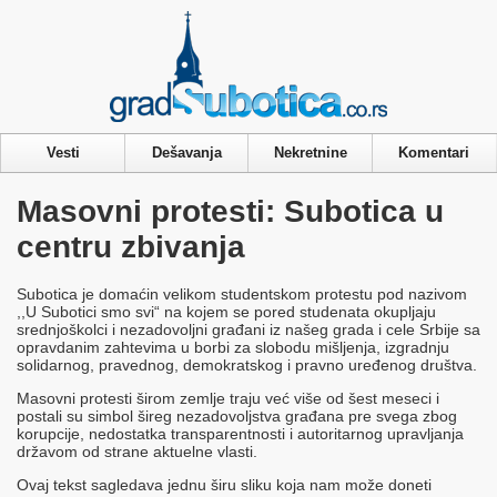
Privacy & Cookies Policy
Vesti
Dešavanja
Nekretnine
Komentari
Masovni protesti: Subotica u
centru zbivanja
Subotica je domaćin velikom studentskom protestu pod nazivom
,,U Subotici smo svi“ na kojem se pored studenata okupljaju
srednjoškolci i nezadovoljni građani iz našeg grada i cele Srbije sa
opravdanim zahtevima u borbi za slobodu mišljenja, izgradnju
solidarnog, pravednog, demokratskog i pravno uređenog društva.
Masovni protesti širom zemlje traju već više od šest meseci i
postali su simbol šireg nezadovoljstva građana pre svega zbog
korupcije, nedostatka transparentnosti i autoritarnog upravljanja
državom od strane aktuelne vlasti.
Ovaj tekst sagledava jednu širu sliku koja nam može doneti