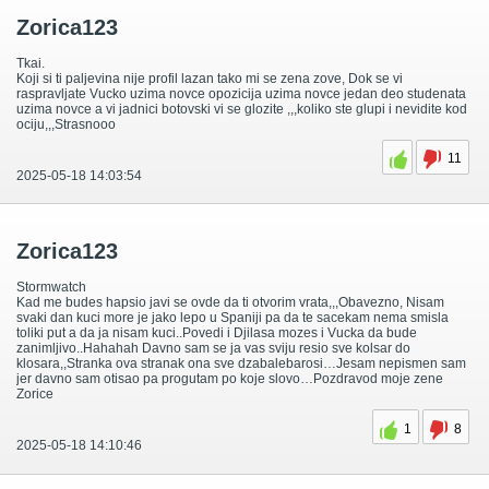
Zorica123
Tkai.
Koji si ti paljevina nije profil lazan tako mi se zena zove, Dok se vi
raspravljate Vucko uzima novce opozicija uzima novce jedan deo studenata
uzima novce a vi jadnici botovski vi se glozite ,,,koliko ste glupi i nevidite kod
ociju,,,Strasnooo
11
2025-05-18 14:03:54
Zorica123
Stormwatch
Kad me budes hapsio javi se ovde da ti otvorim vrata,,,Obavezno, Nisam
svaki dan kuci more je jako lepo u Spaniji pa da te sacekam nema smisla
toliki put a da ja nisam kuci..Povedi i Djilasa mozes i Vucka da bude
zanimljivo..Hahahah Davno sam se ja vas sviju resio sve kolsar do
klosara,,Stranka ova stranak ona sve dzabalebarosi…Jesam nepismen sam
jer davno sam otisao pa progutam po koje slovo…Pozdravod moje zene
Zorice
1
8
2025-05-18 14:10:46