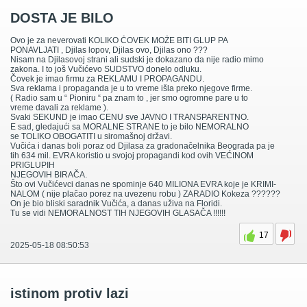
DOSTA JE BILO
Ovo je za neverovati KOLIKO ČOVEK MOŽE BITI GLUP PA
PONAVLJATI , Djilas lopov, Djilas ovo, Djilas ono ???
Nisam na Djilasovoj strani ali sudski je dokazano da nije radio mimo
zakona. I to još Vučićevo SUDSTVO donelo odluku.
Čovek je imao firmu za REKLAMU I PROPAGANDU.
Sva reklama i propaganda je u to vreme išla preko njegove firme.
( Radio sam u “ Pioniru “ pa znam to , jer smo ogromne pare u to
vreme davali za reklame ).
Svaki SEKUND je imao CENU sve JAVNO I TRANSPARENTNO.
E sad, gledajući sa MORALNE STRANE to je bilo NEMORALNO
se TOLIKO OBOGATITI u siromašnoj državi.
Vučića i danas boli poraz od Djilasa za gradonačelnika Beograda pa je
tih 634 mil. EVRA koristio u svojoj propagandi kod ovih VEĆINOM
PRIGLUPIH
NJEGOVIH BIRAČA.
Što ovi Vučićevci danas ne spominje 640 MILIONA EVRA koje je KRIMI-
NALOM ( nije plačao porez na uvezenu robu ) ZARADIO Kokeza ??????
On je bio bliski saradnik Vučića, a danas uživa na Floridi.
Tu se vidi NEMORALNOST TIH NJEGOVIH GLASAČA !!!!!!
17
2025-05-18 08:50:53
istinom protiv lazi