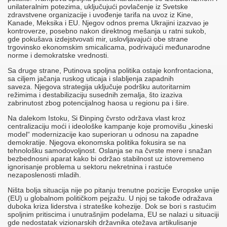
unilateralnim potezima, uključujući povlačenje iz Svetske
zdravstvene organizacije i uvođenje tarifa na uvoz iz Kine,
Kanade, Meksika i EU. Njegov odnos prema Ukrajini izazvao je
kontroverze, posebno nakon direktnog mešanja u ratni sukob,
gde pokušava izdejstvovati mir, uslovljavajući obe strane
trgovinsko ekonomskim smicalicama, podrivajući međunarodne
norme i demokratske vrednosti.​​
Sa druge strane, Putinova spoljna politika ostaje konfrontaciona,
sa ciljem jačanja ruskog uticaja i slabljenja zapadnih
saveza. Njegova strategija uključuje podršku autoritarnim
režimima i destabilizaciju susednih zemalja, što izaziva
zabrinutost zbog potencijalnog haosa u regionu pa i šire.​
Na dalekom Istoku, Si Đinping čvrsto održava vlast kroz
centralizaciju moći i ideološke kampanje koje promovišu „kineski
model“ modernizacije kao superioran u odnosu na zapadne
demokratije. Njegova ekonomska politika fokusira se na
tehnološku samodovoljnost. Oslanja se na čvrste mere i snažan
bezbednosni aparat kako bi održao stabilnost uz istovremeno
ignorisanje problema u sektoru nekretnina i rastuće
nezaposlenosti mladih.​​
Ništa bolja situacija nije po pitanju trenutne pozicije Evropske unije
(EU) u globalnom političkom pejzažu. U njoj se takođe odražava
duboka kriza liderstva i strateške kohezije. Dok se bori s rastućim
spoljnim pritiscima i unutrašnjim podelama, EU se nalazi u situaciji
gde nedostatak vizionarskih državnika otežava artikulisanje