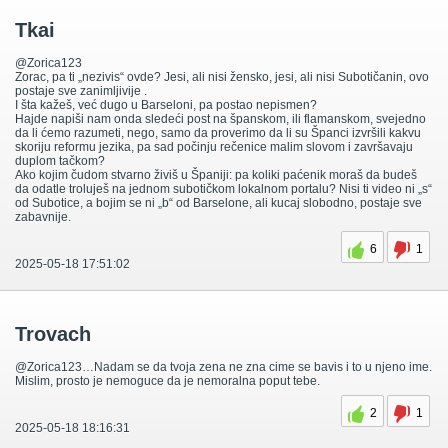
Tkai
@Zorica123
Zorac, pa ti „nezivis“ ovde? Jesi, ali nisi žensko, jesi, ali nisi Subotičanin, ovo
postaje sve zanimljivije .
I šta kažeš, već dugo u Barseloni, pa postao nepismen?
Hajde napiši nam onda sledeći post na španskom, ili flamanskom, svejedno
da li ćemo razumeti, nego, samo da proverimo da li su Španci izvršili kakvu
skoriju reformu jezika, pa sad počinju rečenice malim slovom i završavaju
duplom tačkom?
Ako kojim čudom stvarno živiš u Španiji: pa koliki paćenik moraš da budeš
da odatle troluješ na jednom subotičkom lokalnom portalu? Nisi ti video ni „s“
od Subotice, a bojim se ni „b“ od Barselone, ali kucaj slobodno, postaje sve
zabavnije.
6
1
2025-05-18 17:51:02
Trovach
@Zorica123…Nadam se da tvoja zena ne zna cime se bavis i to u njeno ime.
Mislim, prosto je nemoguce da je nemoralna poput tebe.
2
1
2025-05-18 18:16:31