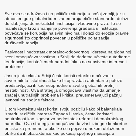
Sve ovo se odražava i na političku situaciju u našoj zemlji, jer u
atmosferi gde globalni lideri zanemaruju etičke standarde, dolazi
do slabljenja demokratskih institucija i vladavine prava. To se
manifestuje kroz smanjenje poverenja građana u institucije,
povećava se korupcija na svim nivoima i dolazi do erozije pravne
sigurnosti što doprinosi povećanju političke polarizacije i
društvenih tenzija.
Pasivnost i nedostatak moralno-odgovornog liderstva na globalnoj
sceni omogućava vlastima u Srbiji da dodatno učvrste autoritarne
tendencije, koristeći međunarodni fokus na sopstvene interese i
probleme.
Jasno je da vlast u Srbiji često koristi retoriku o očuvanju
suvereniteta i stabilnosti kako bi opravdala autoritarne poteze
predstavljajući ih kao neophodne u svetlu globalnih pretnji i
nestabilnosti. Ova strategija omogućava vlastima da umanje
značaj unutrašnjih problema i kritika, preusmeravajući pažnju
javnosti na spoljne faktore.
U tom kontekstu vlast koristi svoju poziciju kako bi balansirala
između različitih interesa Zapada i Istoka, često koristeći
neutralnost kao izgovor za nedostatak reformi i demokratskog
napretka. Ova strategija omogućava da vlast izbegne konkretne
pritiske za promene, a ukoliko se i pojave u nekom ublaženom
obliku da ih okarakteriše kao pokušaj spoljnog mešanja u