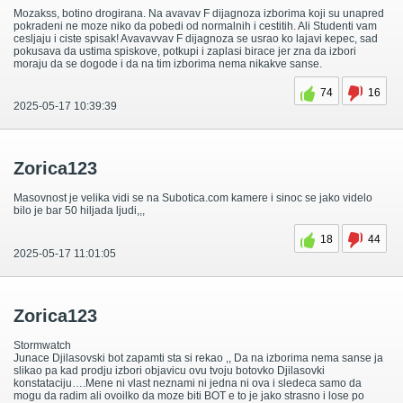
Mozakss, botino drogirana. Na avavav F dijagnoza izborima koji su unapred
pokradeni ne moze niko da pobedi od normalnih i cestitih. Ali Studenti vam
cesljaju i ciste spisak! Avavavvav F dijagnoza se usrao ko lajavi kepec, sad
pokusava da ustima spiskove, potkupi i zaplasi birace jer zna da izbori
moraju da se dogode i da na tim izborima nema nikakve sanse.
74
16
2025-05-17 10:39:39
Zorica123
Masovnost je velika vidi se na Subotica.com kamere i sinoc se jako videlo
bilo je bar 50 hiljada ljudi,,,
18
44
2025-05-17 11:01:05
Zorica123
Stormwatch
Junace Djilasovski bot zapamti sta si rekao ,, Da na izborima nema sanse ja
slikao pa kad prodju izbori objavicu ovu tvoju botovko Djilasovki
konstataciju….Mene ni vlast neznami ni jedna ni ova i sledeca samo da
mogu da radim ali ovoilko da moze biti BOT e to je jako strasno i lose po