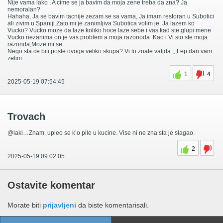
Nije vama lako , A cime se ja bavim da moja zene treba da zna? Ja
nemoralan?
Hahaha, Ja se bavim tacnije zezam se sa vama, Ja imam restoran u Subotici
ali zivim u Spaniji.Zato mi je zanimljiva Subotica volim je. Ja lazem ko
Vucko? Vucko moze da laze koliko hoce laze sebe i vas kad ste glupi mene
Vucko nezanima on je vas problem a moja razonoda .Kao i Vi sto ste moja
razonda,Moze mi se.
Nego sta ce biti posle ovoga veliko skupa? Vi to znate valjda ,,,Lep dan vam
zelim
1
4
2025-05-19 07:54:45
Trovach
@laki…Znam, upleo se k’o pile u kucine. Vise ni ne zna sta je slagao.
2
2025-05-19 09:02:05
Ostavite komentar
Morate biti
prijavljeni
da biste komentarisali.