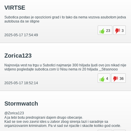
VIRTSE
Subotica postao je opozicioni grad i to tako da nema vozova asubotom jedva
autobusa da se stigne
23
3
2025-05-17 17:54:49
Zorica123
Najnovija vest na trgu u Subotici najmanje 300 hiljada ljudi ovo jos nikad nije
vidjeno pogledajte subotica.com U Nisu nema ni 20 hiljada ,,,Strasnooo
4
36
2025-05-17 18:52:14
Stormwatch
@Zorica123
A ja tebi botu predrogirani dajem drugo obecanje.
Kad se sve ovo zavrsi ides u zatvor zbog sirenja lazi i saradnje sa
organizovanim kriminalom. Pa vi sad svi njacite i skacite koliko god ocete.