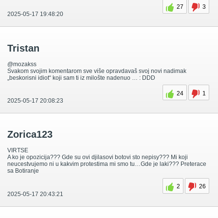
27
3
2025-05-17 19:48:20
Tristan
@mozakss
Svakom svojim komentarom sve više opravdavaš svoj novi nadimak
„beskorisni idiot“ koji sam ti iz milošte nadenuo … : DDD
24
1
2025-05-17 20:08:23
Zorica123
VIRTSE
A ko je opozicija??? Gde su ovi djilasovi botovi sto nepisy??? Mi koji
neucestvujemo ni u kakvim protestima mi smo tu…Gde je laki??? Preterace
sa Botiranje
2
26
2025-05-17 20:43:21