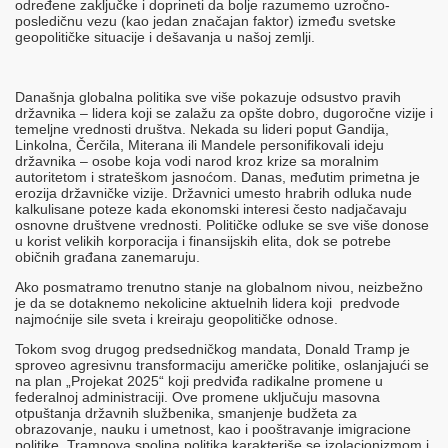
određene zaključke i doprineti da bolje razumemo uzročno-
posledičnu vezu (kao jedan značajan faktor) između svetske
geopolitičke situacije i dešavanja u našoj zemlji.
Današnja globalna politika sve više pokazuje odsustvo pravih
državnika – lidera koji se zalažu za opšte dobro, dugoročne vizije i
temeljne vrednosti društva.​ Nekada su lideri poput Gandija,
Linkolna, Čerčila, Miterana ili Mandele personifikovali ideju
državnika – osobe koja vodi narod kroz krize sa moralnim
autoritetom i strateškom jasnoćom. Danas, međutim primetna je
erozija državničke vizije. Državnici umesto hrabrih odluka nude
kalkulisane poteze kada ekonomski interesi često nadjačavaju
osnovne društvene vrednosti. Političke odluke se sve više donose
u korist velikih korporacija i finansijskih elita, dok se potrebe
običnih građana zanemaruju.
Ako posmatramo trenutno stanje na globalnom nivou, neizbežno
je da se dotaknemo nekolicine aktuelnih lidera koji predvode
najmoćnije sile sveta i kreiraju geopolitičke odnose.
Tokom svog drugog predsedničkog mandata, Donald Tramp je
sproveo agresivnu transformaciju američke politike, oslanjajući se
na plan „Projekat 2025“ koji predviđa radikalne promene u
federalnoj administraciji. Ove promene uključuju masovna
otpuštanja državnih službenika, smanjenje budžeta za
obrazovanje, nauku i umetnost, kao i pooštravanje imigracione
politike.​ Trampova spoljna politika karakteriše se izolacionizmom i