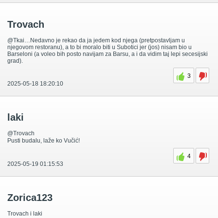
Trovach
@Tkai…Nedavno je rekao da ja jedem kod njega (pretpostavljam u
njegovom restoranu), a to bi moralo biti u Subotici jer (jos) nisam bio u
Barseloni (a voleo bih posto navijam za Barsu, a i da vidim taj lepi secesijski
grad).
3
2025-05-18 18:20:10
laki
@Trovach
Pusti budalu, laže ko Vučić!
4
2025-05-19 01:15:53
Zorica123
Trovach i laki