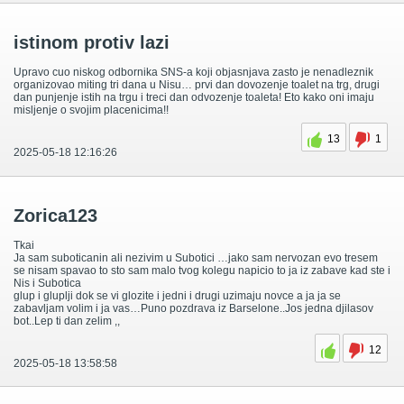
istinom protiv lazi
Upravo cuo niskog odbornika SNS-a koji objasnjava zasto je nenadleznik
organizovao miting tri dana u Nisu… prvi dan dovozenje toalet na trg, drugi
dan punjenje istih na trgu i treci dan odvozenje toaleta! Eto kako oni imaju
misljenje o svojim placenicima!!
13
1
2025-05-18 12:16:26
Zorica123
Tkai
Ja sam suboticanin ali nezivim u Subotici …jako sam nervozan evo tresem
se nisam spavao to sto sam malo tvog kolegu napicio to ja iz zabave kad ste i
Nis i Subotica
glup i gluplji dok se vi glozite i jedni i drugi uzimaju novce a ja ja se
zabavljam volim i ja vas…Puno pozdrava iz Barselone..Jos jedna djilasov
bot..Lep ti dan zelim ,,
12
2025-05-18 13:58:58