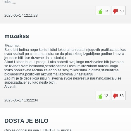
tebe,,,,,
13
50
2025-05-17 12:11:28
mozakss
@storme..
Bolje biti botina nego korisni idiot lektora hanibala i njegovih pratilaca,pa kao
ovca skakati po ceo dan,a sutra ce da placu zbog izgubljene godine i novca
jer nece biti sise drzavne da se skoluju..
A kad i izbori budu i prodju..i ako pobedi ovaj koga mrzis,voleo bih javno da
se izvines svim botinama,sendvicarima i ostalim krezubom narodu koga
toliko ponizavate recima zajedno sa svojim korisnim idiotima,studentima
blokaderima,politickim aktivistima lazovima u nastajanju
Zao mi je te dece,koja nisu ni svesna svoje nesvesti,a naravno,osecaju se
super,sada,jer su kao nesto bitni..
Ajde..ih.
12
53
2025-05-17 13:22:34
DOSTA JE BILO
Ovo se odnosi na ove LJUBITELJE Vučića.