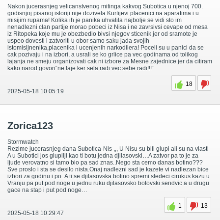
Nakon jucerasnjeg velicanstvenog mitinga kakvog Subotica u njenoj 700.
godisnjoj pisanoj istoriji nije dozivela Kurtijevi placenici na aparatima i u
misijim rupama! Kolika ih je panika uhvatila najbolje se vidi sto im
nenadlezni clan partije morao pobeci iz Nisa i ne zavrsivsi cevape od mesa
iz Ritopeka koje mu je obezbedio bivsi njegov sticenik jer od sramote je
uspeo dovesti i zatvoriti u obor samo saku jada svojih
istomisljnenika,placenika i ucenjenih narkodilera! Poceli su u panici da se
cak pozivaju i na izbori, a usrali se ko grlice pa vec godinama od tolikog
lajanja ne smeju organizovati cak ni izbore za Mesne zajednice jer da citiram
kako narod govori“ne laje ker sela radi vec sebe radi!!!“
18
2025-05-18 10:05:19
Zorica123
Stormwatch
Rezime jucerasnjeg dana Subotica-Nis ,,, U Nisu su bili glupi ali su na vlasti
A u Subotici jos glupilji kao ti botu jedna djilasovski…A zatvor pa to je za
ljude verovatno si tamo bio pa sad znas..Nego sta cemo danas botino???
Sve proslo i sta se desilo nista.Onaj nadlezni sad je kazete vi nadlezan bice
izbori za godinu i po..A ti se djilasovska botino spremi sledeci cirukus kazu u
Vranju pa put pod noge u jednu ruku djilasovsko botovski sendvic a u drugu
gace na stap i put pod noge…
1
13
2025-05-18 10:29:47