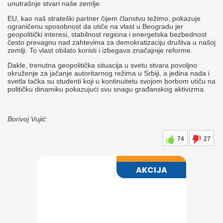
unutrašnje stvari naše zemlje.
EU, kao naš strateški partner čijem članstvu težimo, pokazuje
ograničenu sposobnost da utiče na vlast u Beogradu jer
geopolitički interesi, stabilnost regiona i energetska bezbednost
često prevagnu nad zahtevima za demokratizaciju društva u našoj
zemlji. To vlast obilato koristi i izbegava značajnije reforme.
Dakle, trenutna geopolitička situacija u svetu stvara povoljno
okruženje za jačanje autoritarnog režima u Srbiji, a jedina nada i
svetla tačka su studenti koji u kontinuitetu svojom borbom utiču na
političku dinamiku pokazujući svu snagu građanskog aktivizma.
Borivoj Vujić​
74
27