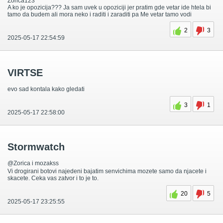
Zorica123
A ko je opozicija??? Ja sam uvek u opoziciji jer pratim gde vetar ide htela bi
tamo da budem ali mora neko i raditi i zaraditi pa Me vetar tamo vodi
2
3
2025-05-17 22:54:59
VIRTSE
evo sad kontala kako gledati
3
1
2025-05-17 22:58:00
Stormwatch
@Zorica i mozakss
Vi drogirani botovi najedeni bajatim senvichima mozete samo da njacete i
skacete. Ceka vas zatvor i to je to.
20
5
2025-05-17 23:25:55