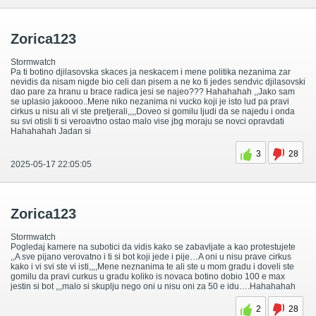
Zorica123
Stormwatch
Pa ti botino djilasovska skaces ja neskacem i mene politika nezanima zar
nevidis da nisam nigde bio celi dan pisem a ne ko ti jedes sendvic djilasovski
dao pare za hranu u brace radica jesi se najeo??? Hahahahah ,,Jako sam
se uplasio jakoooo..Mene niko nezanima ni vucko koji je isto lud pa pravi
cirkus u nisu ali vi ste pretjerali,,,,Doveo si gomilu ljudi da se najedu i onda
su svi otisli ti si veroavtno ostao malo vise jbg moraju se novci opravdati
Hahahahah Jadan si
3
28
2025-05-17 22:05:05
Zorica123
Stormwatch
Pogledaj kamere na subotici da vidis kako se zabavljate a kao protestujete
,,A sve pijano verovatno i ti si bot koji jede i pije…A oni u nisu prave cirkus
kako i vi svi ste vi isti,,,,Mene neznanima te ali ste u mom gradu i doveli ste
gomilu da pravi curkus u gradu koliko is novaca botino dobio 100 e max
jestin si bot ,,,malo si skuplju nego oni u nisu oni za 50 e idu….Hahahahah
2
28