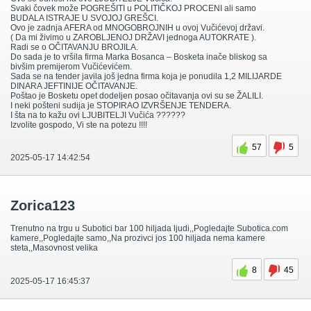
Svaki čovek može POGREŠITI u POLITIČKOJ PROCENI ali samo
BUDALA ISTRAJE U SVOJOJ GREŠCI.
Ovo je zadnja AFERA od MNOGOBROJNIH u ovoj Vučićevoj državi.
( Da mi živimo u ZAROBLJENOJ DRŽAVI jednoga AUTOKRATE ).
Radi se o OČITAVANJU BROJILA.
Do sada je to vršila firma Marka Bosanca – Bosketa inače bliskog sa
bivšim premijerom Vučićevićem.
Sada se na tender javila još jedna firma koja je ponudila 1,2 MILIJARDE
DINARA JEFTINIJE OČITAVANJE.
Poštao je Bosketu opet dodeljen posao očitavanja ovi su se ŽALILI.
I neki pošteni sudija je STOPIRAO IZVRŠENJE TENDERA.
I šta na to kažu ovi LJUBITELJI Vučića ??????
Izvolite gospodo, Vi ste na potezu !!!!
57
5
2025-05-17 14:42:54
Zorica123
Trenutno na trgu u Subotici bar 100 hiljada ljudi,,Pogledajte Subotica.com
kamere,,Pogledajte samo,,Na prozivci jos 100 hiljada nema kamere
steta,,Masovnost velika
8
45
2025-05-17 16:45:37