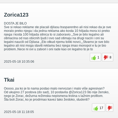
Zorica123
DOSTA JE BILO
Sve si rekao reklame ste placali djilasu trasparentno ali nisi rekao da je sve
moralo preko njega i da jedna reklama ako kosta 10 hiljada mora ici preko
njega i kosta 100 hiljada sitnica to si zaboravio.,,Sve je bilo legalno ali
otimacina od nas obicnih ljudi.I ovo sad otimaju na drugi nacin i oni su
legalni naucili od Djilasa ,,Eto otkud njemu toliki novci,,,Stvarno je sve bilo
legalno ali nisi moga staviti reklamu bez njega imao monopol e tu je bio
problem..Nece ni ovi u zatvori i oni rade kao on legalno to je to
1
8
2025-05-18 10:35:06
Tkai
Ooooo, pa ko je to nama postao malo nervozan i malo više agresivan?
Od ukupno 27 postova (do sad), 10 postavila @Zorica123 što nije žensko,
nego je Zorac, dežurna režimska nepismena trolina s lažnim profilom.
Šta boli Zorac, ko je prodrmao kavez tako žestoko, studenti?
17
2025-05-18 11:18:05