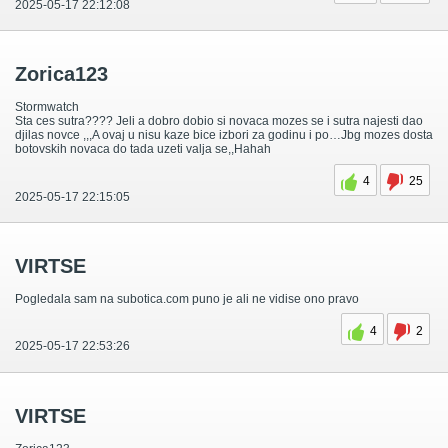
2025-05-17 22:12:08
Zorica123
Stormwatch
Sta ces sutra???? Jeli a dobro dobio si novaca mozes se i sutra najesti dao
djilas novce ,,,A ovaj u nisu kaze bice izbori za godinu i po…Jbg mozes dosta
botovskih novaca do tada uzeti valja se,,Hahah
4
25
2025-05-17 22:15:05
VIRTSE
Pogledala sam na subotica.com puno je ali ne vidise ono pravo
4
2
2025-05-17 22:53:26
VIRTSE