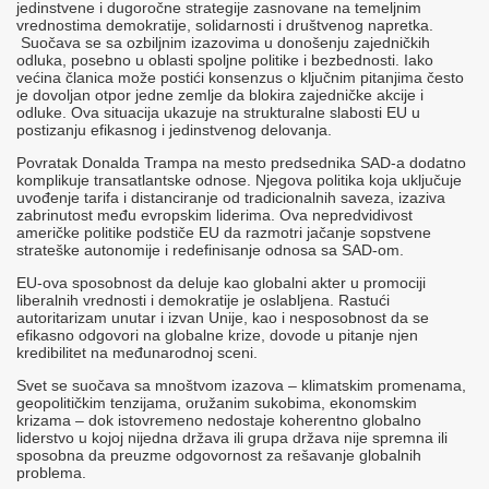
jedinstvene i dugoročne strategije zasnovane na temeljnim
vrednostima demokratije, solidarnosti i društvenog napretka.​
Suočava se sa ozbiljnim izazovima u donošenju zajedničkih
odluka, posebno u oblasti spoljne politike i bezbednosti. Iako
većina članica može postići konsenzus o ključnim pitanjima često
je dovoljan otpor jedne zemlje da blokira zajedničke akcije i
odluke. Ova situacija ukazuje na strukturalne slabosti EU u
postizanju efikasnog i jedinstvenog delovanja.​
Povratak Donalda Trampa na mesto predsednika SAD-a dodatno
komplikuje transatlantske odnose. Njegova politika koja uključuje
uvođenje tarifa i distanciranje od tradicionalnih saveza, izaziva
zabrinutost među evropskim liderima. Ova nepredvidivost
američke politike podstiče EU da razmotri jačanje sopstvene
strateške autonomije i redefinisanje odnosa sa SAD-om.​
EU-ova sposobnost da deluje kao globalni akter u promociji
liberalnih vrednosti i demokratije je oslabljena. Rastući
autoritarizam unutar i izvan Unije, kao i nesposobnost da se
efikasno odgovori na globalne krize, dovode u pitanje njen
kredibilitet na međunarodnoj sceni.​​
Svet se suočava sa mnoštvom izazova – klimatskim promenama,
geopolitičkim tenzijama, oružanim sukobima, ekonomskim
krizama – dok istovremeno nedostaje koherentno globalno
liderstvo u kojoj nijedna država ili grupa država nije spremna ili
sposobna da preuzme odgovornost za rešavanje globalnih
problema.