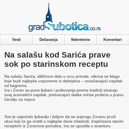
Privacy & Cookies Policy
Vesti
Dešavanja
Nekretnine
Komentari
Na salašu kod Sarića prave
sok po starinskom receptu
Na salašu Sarića, idiličnom delu u srcu prirode, otkriva se blago
koje budi najlepše uspomene iz detinjstva – osvežavajući napitak
od bagrema.
Iva i Zoran sa puno ljubavi i poštovanja prema tradiciji stvaraju
ovaj aromatični napitak, pretvarajući slatke mirise proleća u pravu
čaroliju za nepce.
Sve je započelo ljubavlju i željom da se suprugu Zoranu pruži
ukus koji će ga vratiti u najlepše dane mladosti. Inspirisana starim
receptom iz Zoranove porodice, Iva se upustila u avanturu