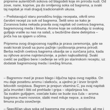
pripreme autentičnih sokova od blagodeti koje im priroda nudi. Od
zove, nane, koprive, pa do omiljenog soka od bagrema, a svaki
taj napitak je mali dragulj tradicionalnih ukusa.
– Prelistavajući staru porodičnu knjigu recepata, otkrili smo
čarobni recept za sok od bagrema. Setili smo se kako je
Zoranova baka nekada pravila ovaj napitak od cvetova bagrema,
bagremovog meda i limuna. Arome koje se oslobađaju iz svakog
gutljaja vratile su nas na salaš, u bezbrižne dane detinjstva –
priča Iva sa sjajem u očima.
Priprema ovog dragocenog napitka je prava ceremonija, gde se
svaki korak izvodi sa puno pažnje i poštovanja prema prirodi.
Berba nežnih cvetova bagrema obavlja se u sunčana jutra, kada
su njihove arome najintenzivnije, a polen najkvalitetniji. Svaki
cvetić se pažljivo bere i ceđenje se vrši po starinskom receptu, uz
dodatak bagremovog meda i svežeg limuna.
– Bagremov med je pravo blago i ključna tajna ovog napitka. On
mu daje posebnu aromu i slatkoću, a ujedno je i izvor brojnih
lekovitih svojstava. Bagrem je prepun vitamina C, pa ovaj napitak
jača imunitet i štiti od prehlade i gripa – objašnjava Iva.
Sa svakim gutljajem, osećate kako se bude sva čula – aroma
bagrema mami nosnice, slatki med miluje nepce, a svežina
limuna pruža osveženje.
– Specifičan ukus soka od bagrema me vraća u prošlost, ali me i