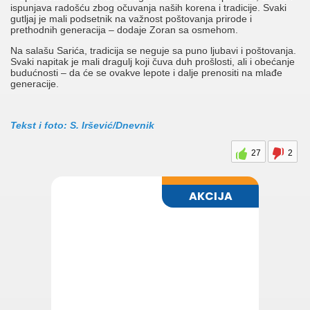
ispunjava radošću zbog očuvanja naših korena i tradicije. Svaki
gutljaj je mali podsetnik na važnost poštovanja prirode i
prethodnih generacija – dodaje Zoran sa osmehom.
Na salašu Sarića, tradicija se neguje sa puno ljubavi i poštovanja.
Svaki napitak je mali dragulj koji čuva duh prošlosti, ali i obećanje
budućnosti – da će se ovakve lepote i dalje prenositi na mlađe
generacije.
Tekst i foto: S. Iršević/Dnevnik
27
2