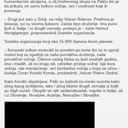
humanitarnim akcijama, a cilj trodnevnog skupa na Paliću bio je
da prikažu ne samo kulturu vožnje, već i vrednosti koje ih
povezuju.
– Drugi put sam u Srbiji, na reliju Vulcan Ridersa. Predivna je
lokacija, svi su veoma ljubazni. Zaista lepo druženje. Ima puno
ljudi iz Italije, i iz drugih zemalja, prelepo je – kaže Helmut
Henigšperger, potpredsednik Svetske organizacije.
Svetska organizacija broji oko 15.000 članova širom planete.
– Kavasaki vulkan motocikli su posebni po tome što su to sporiji
motori koji su zgodniji za naša porodična druženja, naše
porodične vožnje. Članovi našeg kluba su ljudi srednjih godina,
ima i mlađih, ali svi imaju isti, određen pristup vožnji: nije brza
vožnja, nije manijačenje, već bezbedna vožnja u kojoj se uživa –
dodaje Zoran Kondić Konda, predsednik „Vulcan Riders Serbia“.
Kako Kondić objašnjava, Palić su izabrali za mesto susreta kako
zbog lepog ambijenta, tako i zbog blizine drugih zemalja iz kojih
su stigli vozači. Okupilo se njih sedamdesetak, najviše iz Italije, ali
i iz Slovenije, Hrvatske, Austrije, Nemačke i Slovačke.