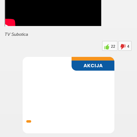
TV Subotica
22
4