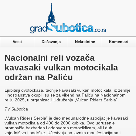
Privacy & Cookies Policy
Vesti
Dešavanja
Nekretnine
Komentari
Nacionalni reli vozača
kavasaki vulkan motocikala
održan na Paliću
Ljubitelji dvotočkaša, tačnije kavasaki vulkan motocikala, iz zemlje
i inostranstva okupili su se za vikend na Paliću na Nacionalnom
reliju 2025, u organizaciji Udruženja „Vulcan Riders Serbia”.
TV Subotica
„Vulcan Riders Serbia” je deo međunarodne asocijacije kavasaki
vulkan motocikala od 400 do 2000 kubika. Ovo udruženje
promoviše bezbedan i odgovoran motociklizam, ali i duh
zajedništva i podrške. Učestvuju na javnim manifestacijama i