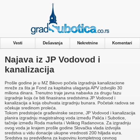
Privacy & Cookies Policy
Vesti
Dešavanja
Nekretnine
Komentari
Najava iz JP Vodovod i
kanalizacija
Prošle godine je u MZ Bikovo počela izgradnja kanalizacione
mreže za šta je Fond za kapitalna ulaganja APV izdvojilo 30
miliona dinara. Trenutno traje javna nabavka za drugu fazu
izgradnje koja će biti finasirana sredstvima JP Vodovod i
kanalizacija a koja obuhvata izgradnju bunara. Početak radova se
očekuje sredinom proleća.
Tokom predstojeće građevinske sezone, JP Vodovod i kanalizacija
planira izgradnju magistralnog voda između Palića i Subotice,
tačnije između Roda marketa i Velikog Radanovca. Za izgradnju
ovog voda je krajem prošle godine Slovačka vlada izdvojila
sredstva u vidu donacije ukupne vrednosti 200 hiljada eura.
Sredstva su predviđena za kupovinu kompletnog cevnog