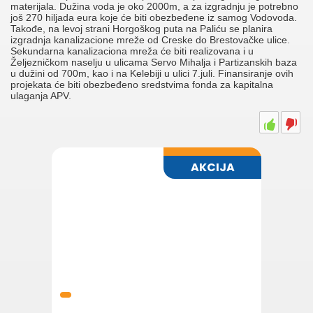
materijala. Dužina voda je oko 2000m, a za izgradnju je potrebno
još 270 hiljada eura koje će biti obezbeđene iz samog Vodovoda.
Takođe, na levoj strani Horgoškog puta na Paliću se planira
izgradnja kanalizacione mreže od Creske do Brestovačke ulice.
Sekundarna kanalizaciona mreža će biti realizovana i u
Željezničkom naselju u ulicama Servo Mihalja i Partizanskih baza
u dužini od 700m, kao i na Kelebiji u ulici 7.juli. Finansiranje ovih
projekata će biti obezbeđeno sredstvima fonda za kapitalna
ulaganja APV.