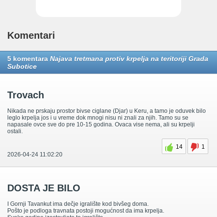
Komentari
5 komentara
Najava tretmana protiv krpelja na teritoriji Grada
Subotice
Trovach
Nikada ne prskaju prostor bivse ciglane (Djar) u Keru, a tamo je oduvek bilo
leglo krpelja jos i u vreme dok mnogi nisu ni znali za njih. Tamo su se
napasale ovce sve do pre 10-15 godina. Ovaca vise nema, ali su krpelji
ostali.
14
1
2026-04-24 11:02:20
DOSTA JE BILO
I Gornji Tavankut ima dečje igralište kod bivšeg doma.
Pošto je podloga travnata postoji mogućnost da ima krpelja.