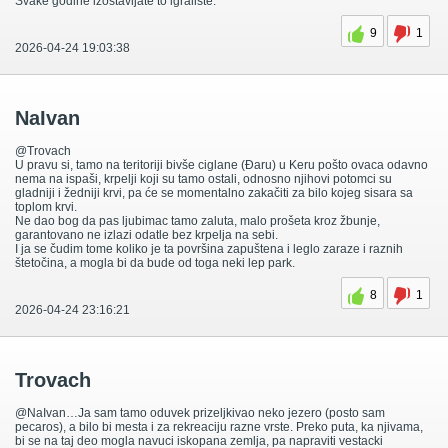
Svake godine izostavljate to igralište.
9
1
2026-04-24 19:03:38
NaIvan
@Trovach
U pravu si, tamo na teritoriji bivše ciglane (Đaru) u Keru pošto ovaca odavno
nema na ispaši, krpelji koji su tamo ostali, odnosno njihovi potomci su
gladniji i žedniji krvi, pa će se momentalno zakačiti za bilo kojeg sisara sa
toplom krvi.
Ne dao bog da pas ljubimac tamo zaluta, malo prošeta kroz žbunje,
garantovano ne izlazi odatle bez krpelja na sebi.
I ja se čudim tome koliko je ta površina zapuštena i leglo zaraze i raznih
štetočina, a mogla bi da bude od toga neki lep park.
8
1
2026-04-24 23:16:21
Trovach
@NaIvan…Ja sam tamo oduvek prizeljkivao neko jezero (posto sam
pecaros), a bilo bi mesta i za rekreaciju razne vrste. Preko puta, ka njivama,
bi se na taj deo mogla navuci iskopana zemlja, pa napraviti vestacki