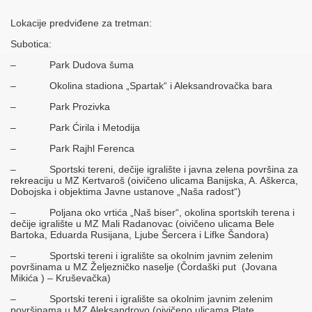
Lokacije predviđene za tretman:
Subotica:
– Park Dudova šuma
– Okolina stadiona „Spartak“ i Aleksandrovačka bara
– Park Prozivka
– Park Ćirila i Metodija
– Park Rajhl Ferenca
– Sportski tereni, dečije igralište i javna zelena površina za
rekreaciju u MZ Kertvaroš (oivičeno ulicama Banijska, A. Aškerca,
Dobojska i objektima Javne ustanove „Naša radost“)
– Poljana oko vrtića „Naš biser“, okolina sportskih terena i
dečije igralište u MZ Mali Radanovac (oivičeno ulicama Bele
Bartoka, Eduarda Rusijana, Ljube Šercera i Lifke Šandora)
– Sportski tereni i igralište sa okolnim javnim zelenim
površinama u MZ Željezničko naselje (Čordaški put (Jovana
Mikića ) – Kruševačka)
– Sportski tereni i igralište sa okolnim javnim zelenim
površinama u MZ Aleksandrovo (oivičeno ulicama Plate