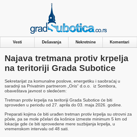
Privacy & Cookies Policy
Vesti
Dešavanja
Nekretnine
Komentari
Najava tretmana protiv krpelja
na teritoriji Grada Subotice
Sekretarijat za komunalne poslove, energetiku i saobraćaj u
saradnji sa Privatnim partnerom „Oris“ d.o.o. iz Sombora,
obaveštava javnost o sledećem:
Tretman protiv krpelja na teritoriji Grada Subotice će biti
sproveden u periodu od 27. aprila do 03. maja 2026. godine.
Preparati kojima će biti urađen tretman protiv krpelja su otrovni za
pčele, pa se mole pčelari da košnice izmeste minimum 5 km od
lokacije gde će biti sprovedene mere suzbijanja krpelja, u
vremenskom intervalu od 48 sati.