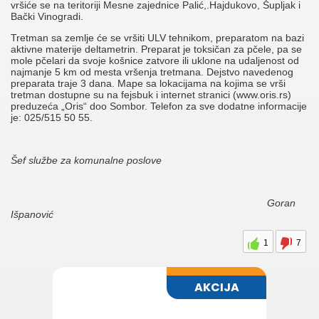
vršiće se na teritoriji Mesne zajednice Palić,.Hajdukovo, Šupljak i
Bački Vinogradi.
Tretman sa zemlje će se vršiti ULV tehnikom, preparatom na bazi
aktivne materije deltametrin. Preparat je toksičan za pčele, pa se
mole pčelari da svoje košnice zatvore ili uklone na udaljenost od
najmanje 5 km od mesta vršenja tretmana. Dejstvo navedenog
preparata traje 3 dana. Mape sa lokacijama na kojima se vrši
tretman dostupne su na fejsbuk i internet stranici (www.oris.rs)
preduzeća „Oris“ doo Sombor. Telefon za sve dodatne informacije
je: 025/515 50 55.
Šef službe za komunalne poslove
Goran
Išpanović
1
7