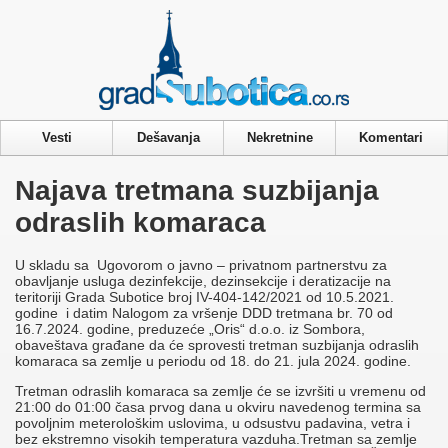
Privacy & Cookies Policy
Vesti
Dešavanja
Nekretnine
Komentari
Najava tretmana suzbijanja
odraslih komaraca
U skladu sa Ugovorom o javno – privatnom partnerstvu za
obavljanje usluga dezinfekcije, dezinsekcije i deratizacije na
teritoriji Grada Subotice broj IV-404-142/2021 od 10.5.2021.
godine i datim Nalogom za vršenje DDD tretmana br. 70 od
16.7.2024. godine, preduzeće „Oris“ d.o.o. iz Sombora,
obaveštava građane da će sprovesti tretman suzbijanja odraslih
komaraca sa zemlje u periodu od 18. do 21. jula 2024. godine.
Tretman odraslih komaraca sa zemlje će se izvršiti u vremenu od
21:00 do 01:00 časa prvog dana u okviru navedenog termina sa
povoljnim meterološkim uslovima, u odsustvu padavina, vetra i
bez ekstremno visokih temperatura vazduha.Tretman sa zemlje