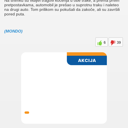
Na snimku su vidljivi tragovi kočenja u obe trake, a prema prvim
pretpostavkama, automobil je prešao u suprotnu traku i naleteo
na drugi auto. Tom prilikom su pokušali da zakoče, ali su završili
pored puta.
(MONDO)
6
39