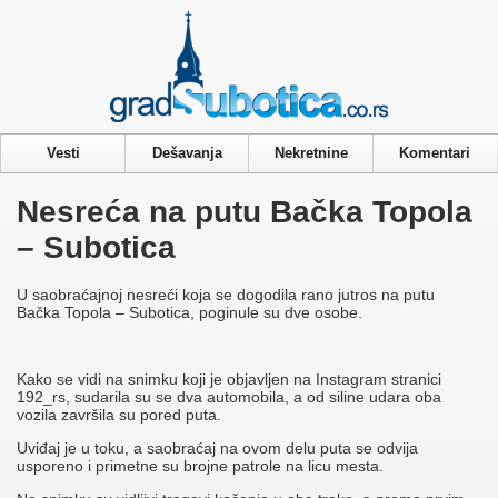
Privacy & Cookies Policy
Vesti
Dešavanja
Nekretnine
Komentari
Nesreća na putu Bačka Topola
– Subotica
U saobraćajnoj nesreći koja se dogodila rano jutros na putu
Bačka Topola – Subotica, poginule su dve osobe.
Kako se vidi na snimku koji je objavljen na Instagram stranici
192_rs, sudarila su se dva automobila, a od siline udara oba
vozila završila su pored puta.
Uviđaj je u toku, a saobraćaj na ovom delu puta se odvija
usporeno i primetne su brojne patrole na licu mesta.