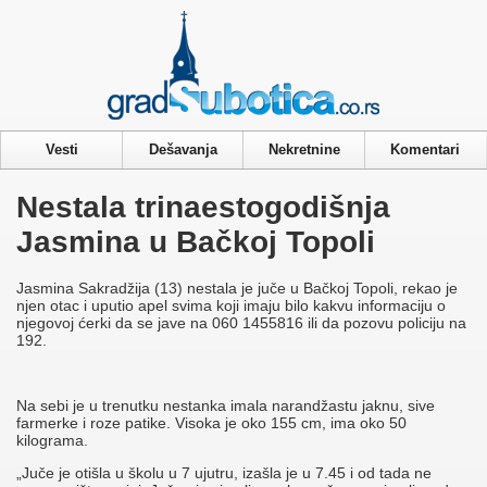
Privacy & Cookies Policy
Vesti
Dešavanja
Nekretnine
Komentari
Nestala trinaestogodišnja
Jasmina u Bačkoj Topoli
Jasmina Sakradžija (13) nestala je juče u Bačkoj Topoli, rekao je
njen otac i uputio apel svima koji imaju bilo kakvu informaciju o
njegovoj ćerki da se jave na 060 1455816 ili da pozovu policiju na
192.
Na sebi je u trenutku nestanka imala narandžastu jaknu, sive
farmerke i roze patike. Visoka je oko 155 cm, ima oko 50
kilograma.
„Juče je otišla u školu u 7 ujutru, izašla je u 7.45 i od tada ne