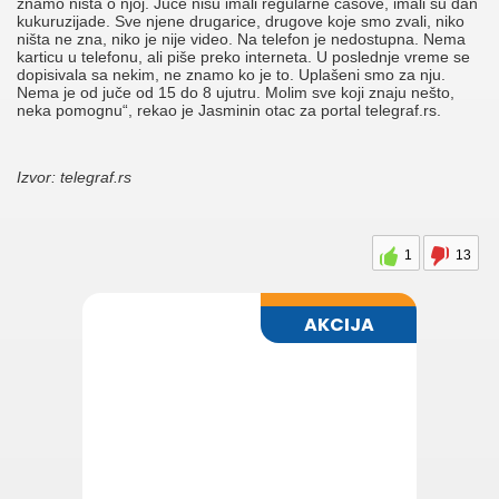
znamo ništa o njoj. Juče nisu imali regularne časove, imali su dan
kukuruzijade. Sve njene drugarice, drugove koje smo zvali, niko
ništa ne zna, niko je nije video. Na telefon je nedostupna. Nema
karticu u telefonu, ali piše preko interneta. U poslednje vreme se
dopisivala sa nekim, ne znamo ko je to. Uplašeni smo za nju.
Nema je od juče od 15 do 8 ujutru. Molim sve koji znaju nešto,
neka pomognu“, rekao je Jasminin otac za portal telegraf.rs.
Izvor: telegraf.rs
1
13